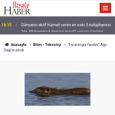
'Hz. Muhammed denizci miydi' sorusu üzerine
14:30
Müslüman oldu
Anasayfa
Bilim - Teknoloji
"Esrarengiz fareler" Ağrı
Dağı'nı sevdi