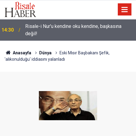
Üniversite adaylarına 'Sosyal medyanın
14:00
yönlendirdiği tercihler kariyeri riske atabilir' uyarısı
Anasayfa
Dünya
Eski Mısır Başbakanı Şefik,
'alıkonulduğu' iddiasını yalanladı