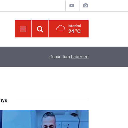
İstanbul
24 °C
13:40
Bilim insanlarından hafıza keşfi: Unutulan anılar g
Günün tüm
haberleri
nya