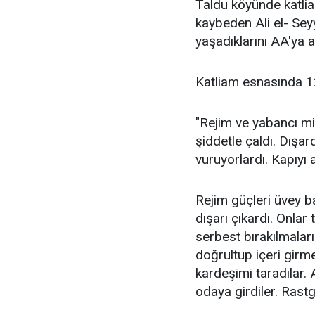
Taldu köyünde katlia
kaybeden Ali el- Sey
yaşadıklarını AA'ya an
Katliam esnasında 12
"Rejim ve yabancı mil
şiddetle çaldı. Dışa
vuruyorlardı. Kapıyı
Rejim güçleri üvey 
dışarı çıkardı. Onlar
serbest bırakılmaları
doğrultup içeri girm
kardeşimi taradılar
odaya girdiler. Rast