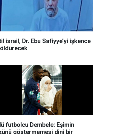
il israil, Dr. Ebu Safiyye’yi işkence
e öldürecek
lü futbolcu Dembele: Eşimin
zünü göstermemesi dini bir