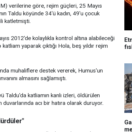
BM) verilerine göre, rejim güçleri, 25 Mayıs
nın Taldu köyünde 34'ü kadın, 49'u çocuk
i katletmişti.
yıs 2012'de kolaylıkla kontrol altına alabileceği
Et
 katliam yaparak çıktığı Hola, beş yıldır rejim
fı
şında muhaliflere destek vererek, Humus'un
nvanını almasını sağlamıştı.
ü Taldu'da katliamın kanlı izleri, öldürülen
in duvarlarında acı bir hatıra olarak duruyor.
dürdüler"
Ga
me