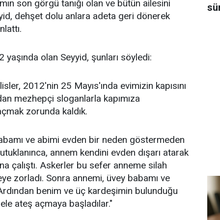
mın son görgü tanığı olan ve bütün ailesini
sü
yid, dehşet dolu anlara adeta geri dönerek
lattı.
 yaşında olan Seyyid, şunları söyledi:
isler, 2012'nin 25 Mayıs'ında evimizin kapısını
rdan mezhepçi sloganlarla kapımıza
 açmak zorunda kaldık.
babamı ve abimi evden bir neden göstermeden
 tutuklanınca, annem kendini evden dışarı atarak
na çalıştı. Askerler bu sefer anneme silah
eye zorladı. Sonra annemi, üvey babamı ve
. Ardından benim ve üç kardeşimin bulunduğu
gele ateş açmaya başladılar."