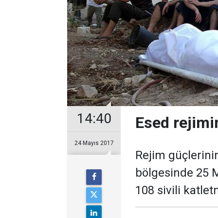
14:40
Esed rejimin
24 Mayıs 2017
Rejim güçlerini
bölgesinde 25 
108 sivili katle