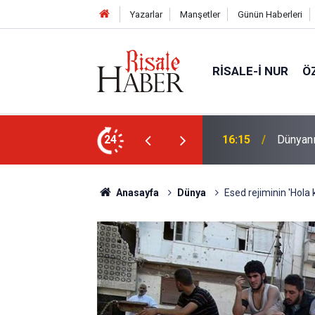
Yazarlar
Manşetler
Günün Haberleri
RISALE-I NUR
Ö
eski 5 kütüphanesi
24
14:30
'Hz. Mu
Anasayfa
Dünya
Esed rejiminin 'Hola ka