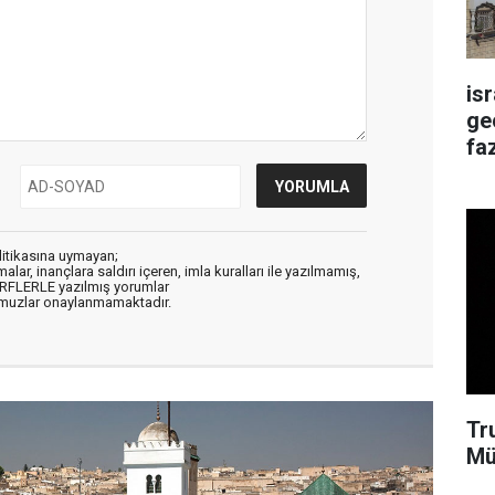
is
ge
faz
litikasına uymayan;
alar, inançlara saldırı içeren, imla kuralları ile yazılmamış,
ARFLERLE yazılmış yorumlar
muzlar onaylanmamaktadır.
Tr
Mü