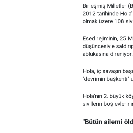
Birleşmiş Milletler (
2012 tarihinde Hola'
olmak üzere 108 sivil
Esed rejiminin, 25 Ma
düşüncesiyle saldırıp
ablukasına direniyor.
Hola, iç savaşın ba
"devrimin başkenti" u
Hola'nın 2. büyük köy
sivillerin boş evlerin
"Bütün ailemi öl