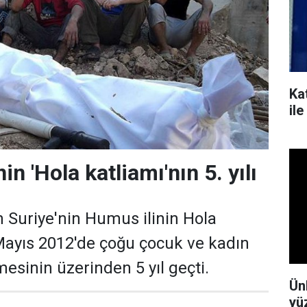
Kat
il
in 'Hola katliamı'nın 5. yılı
n Suriye'nin Humus ilinin Hola
Mayıs 2012'de çoğu çocuk ve kadın
tmesinin üzerinden 5 yıl geçti.
Ün
yü