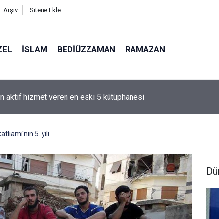
Arşiv
Sitene Ekle
ZEL
İSLAM
BEDIÜZZAMAN
RAMAZAN
hammed denizci miydi' sorusu üzerine Müslüman oldu
tliamı'nın 5. yılı
Dü