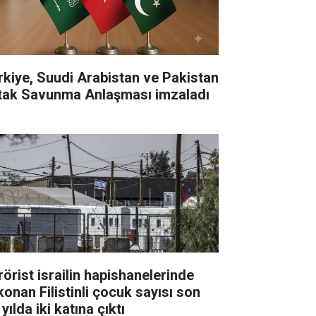
rkiye, Suudi Arabistan ve Pakistan
tak Savunma Anlaşması imzaladı
rörist israilin hapishanelerinde
konan Filistinli çocuk sayısı son
 yılda iki katına çıktı