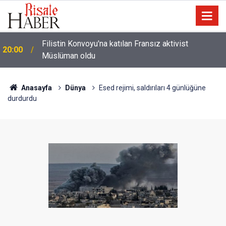
Halamın bıyığı olsa amcamdan evrim geçirdiğini
17:03
söyleyebilir miydik?
Anasayfa
Dünya
Esed rejimi, saldırıları 4 günlüğüne
durdurdu