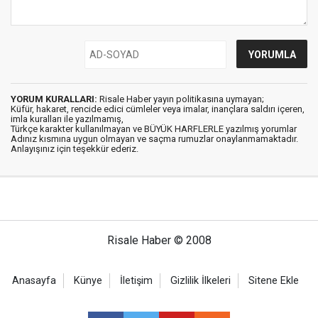
YORUM KURALLARI:
Risale Haber yayın politikasına uymayan;
Küfür, hakaret, rencide edici cümleler veya imalar, inançlara saldırı içeren,
imla kuralları ile yazılmamış,
Türkçe karakter kullanılmayan ve BÜYÜK HARFLERLE yazılmış yorumlar
Adınız kısmına uygun olmayan ve saçma rumuzlar onaylanmamaktadır.
Anlayışınız için teşekkür ederiz.
Risale Haber © 2008
Anasayfa
Künye
İletişim
Gizlilik İlkeleri
Sitene Ekle