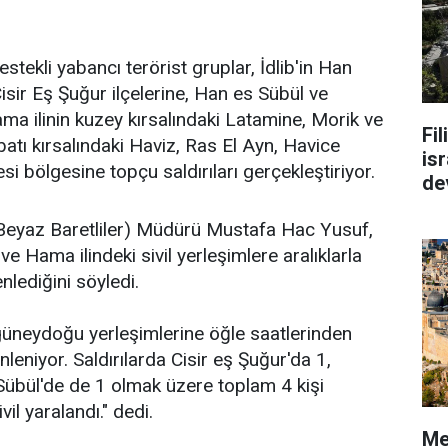
estekli yabancı terörist gruplar, İdlib'in Han
isir Eş Şuğur ilçelerine, Han es Sübül ve
ma ilinin kuzey kırsalındaki Latamine, Morik ve
Fi
 batı kırsalındaki Haviz, Ras El Ayn, Havice
isr
si bölgesine topçu saldırıları gerçekleştiriyor.
de
(Beyaz Baretliler) Müdürü Mustafa Hac Yusuf,
 ve Hama ilindeki sivil yerleşimlere aralıklarla
nlediğini söyledi.
 güneydoğu yerleşimlerine öğle saatlerinden
nleniyor. Saldırılarda Cisir eş Şuğur'da 1,
Sübül'de de 1 olmak üzere toplam 4 kişi
vil yaralandı." dedi.
Me