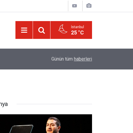
İstanbul
25 °C
16:00
Canlılar niye iki gözlü?
Günün tüm
haberleri
nya