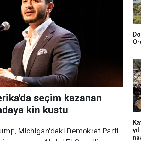
Do
Or
rika'da seçim kazanan
daya kin kustu
Kat
yı
ump, Michigan'daki Demokrat Parti
na