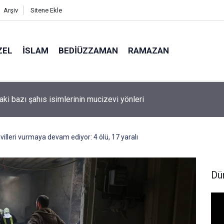
Arşiv
Sitene Ekle
ZEL
İSLAM
BEDIÜZZAMAN
RAMAZAN
Amerika'da seçim kazanan Müslüman adaya kin kustu
ivilleri vurmaya devam ediyor: 4 ölü, 17 yaralı
Dü