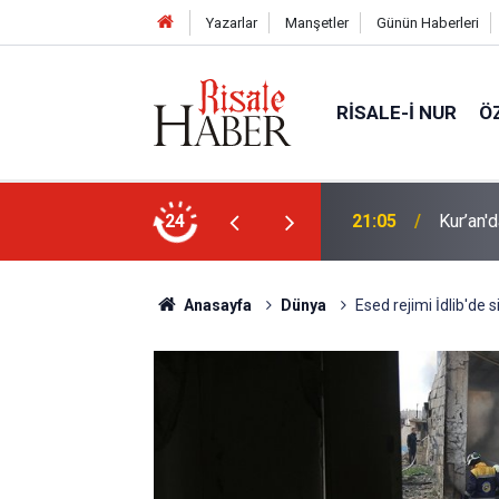
Yazarlar
Manşetler
Günün Haberleri
RISALE-I NUR
Ö
n mucizevi yönleri
24
20:02
Trump, 
Anasayfa
Dünya
Esed rejimi İdlib'de s