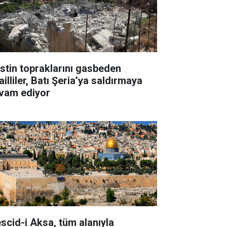
listin topraklarını gasbeden
ailliler, Batı Şeria’ya saldırmaya
vam ediyor
scid-i Aksa, tüm alanıyla