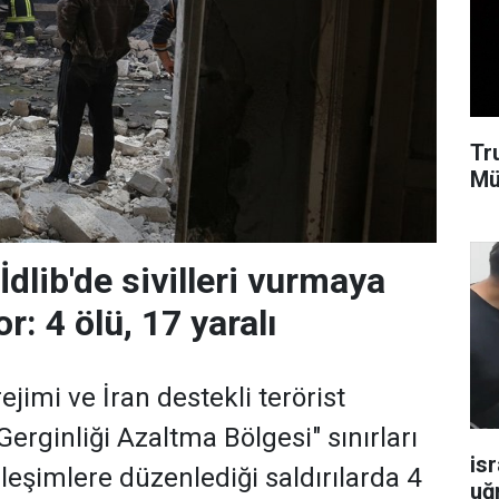
Tr
Mü
İdlib'de sivilleri vurmaya
: 4 ölü, 17 yaralı
ejimi ve İran destekli terörist
 Gerginliği Azaltma Bölgesi" sınırları
isr
erleşimlere düzenlediği saldırılarda 4
uğ