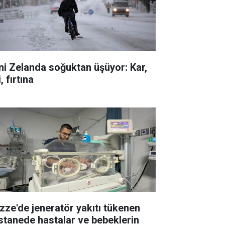
ni Zelanda soğuktan üşüyor: Kar,
i, fırtına
zze'de jeneratör yakıtı tükenen
stanede hastalar ve bebeklerin