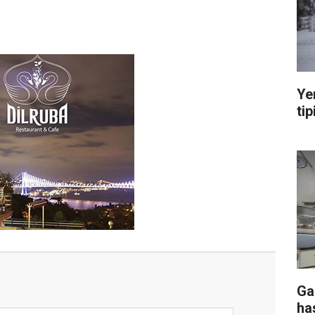
Ye
tip
Ga
ha