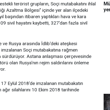
Mü
estekli terörist grupların, Soçi mutabakatını ihlal
yer
liği Azaltma Bölgesi" içinde yer alan ilçedeki
 yıl başından itibaren yaptıkları hava ve kara
09 sivil hayatını kaybetti, 327'dan fazla sivil
e ve Rusya arasında İdlib'deki ateşkesi
n imzalanan Soçi mutabakatına rağmen
arla sürdürüyor. Astana anlaşması çerçevesinde
örü olan Rusya'nın rejim saldırılarını önleme
or.
e 17 Eylül 2018'de imzalanan mutabakatın
ğır silahlarını 10 Ekim 2018 tarihinde