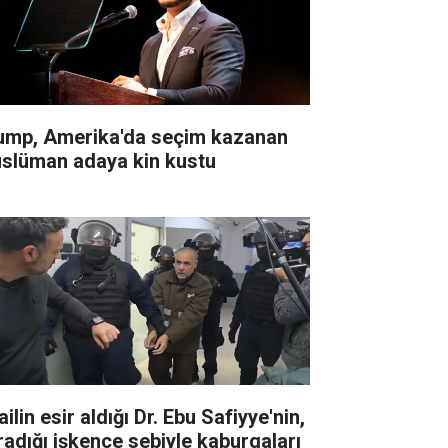
ump, Amerika'da seçim kazanan
slüman adaya kin kustu
ailin esir aldığı Dr. Ebu Safiyye'nin,
radığı işkence sebiyle kaburgaları