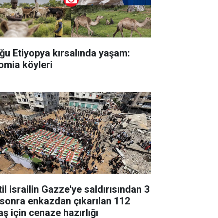
ğu Etiyopya kırsalında yaşam:
omia köyleri
il israilin Gazze'ye saldırısından 3
l sonra enkazdan çıkarılan 112
aş için cenaze hazırlığı