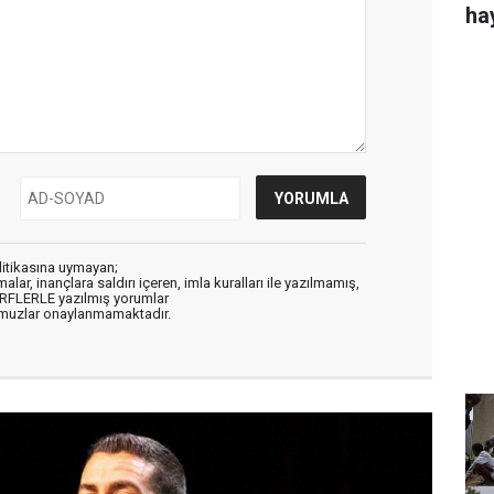
ha
litikasına uymayan;
alar, inançlara saldırı içeren, imla kuralları ile yazılmamış,
ARFLERLE yazılmış yorumlar
muzlar onaylanmamaktadır.