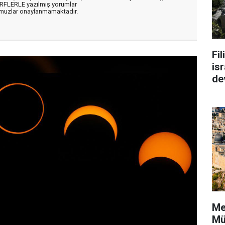
ARFLERLE yazılmış yorumlar
muzlar onaylanmamaktadır.
Fi
isr
de
Me
Mü