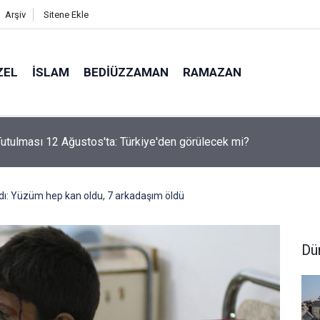
Arşiv
Sitene Ekle
ZEL
İSLAM
BEDIÜZZAMAN
RAMAZAN
i Nur'u kendine oku kendine, başkasına değil!
ı: Yüzüm hep kan oldu, 7 arkadaşım öldü
Dü