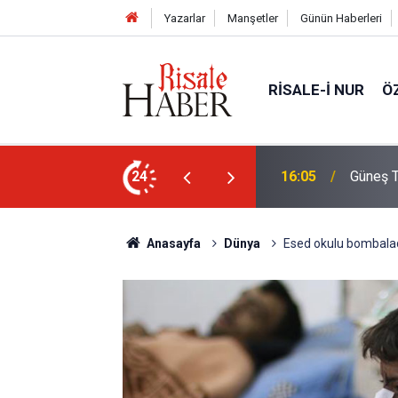
Yazarlar
Manşetler
Günün Haberleri
RISALE-I NUR
Ö
Türkiye'den görülecek mi?
24
14:30
Risale-
Anasayfa
Dünya
Esed okulu bombalad