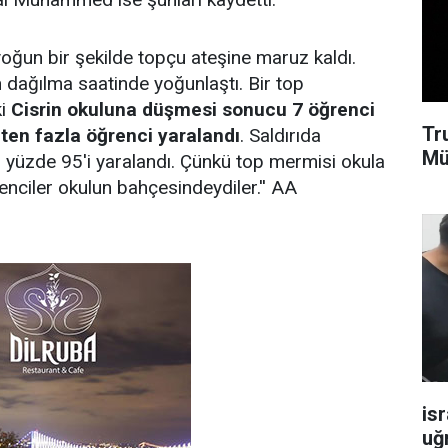
yoğun bir şekilde topçu ateşine maruz kaldı.
n dağılma saatinde yoğunlaştı. Bir top
ki
Cisrin okuluna düşmesi sonucu 7 öğrenci
Tr
5'ten fazla öğrenci yaralandı
. Saldırıda
Mü
n yüzde 95'i yaralandı. Çünkü top mermisi okula
ciler okulun bahçesindeydiler.'' AA
isr
uğ