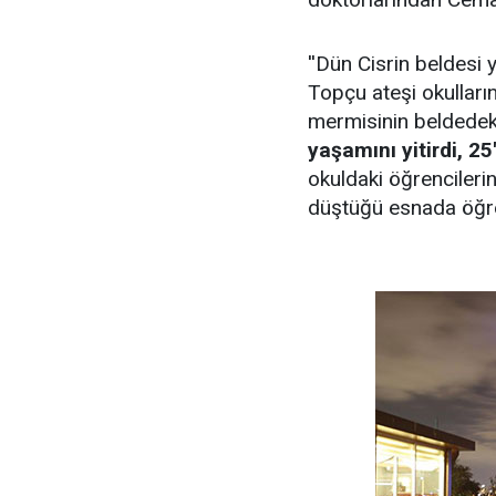
''Dün Cisrin beldesi 
Topçu ateşi okulları
mermisinin beldede
yaşamını yitirdi, 2
okuldaki öğrencileri
düştüğü esnada öğren