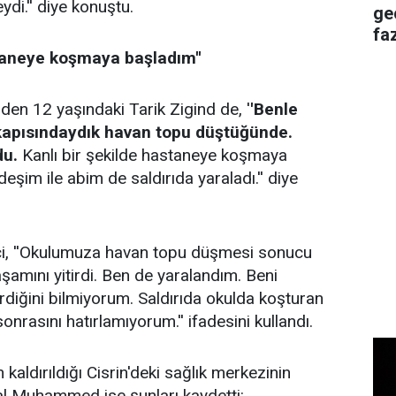
ydi.'' diye konuştu.
ge
faz
staneye koşmaya başladım''
den 12 yaşındaki Tarik Zigind de, '
'Benle
kapısındaydık havan topu düştüğünde.
du.
Kanlı bir şekilde hastaneye koşmaya
şim ile abim de saldırıda yaraladı.'' diye
nci, ''Okulumuza havan topu düşmesi sonucu
şamını yitirdi. Ben de yaralandım. Beni
rdiğini bilmiyorum. Saldırıda okulda koşturan
nrasını hatırlamıyorum.'' ifadesini kullandı.
 kaldırıldığı Cisrin'deki sağlık merkezinin
l Muhammed ise şunları kaydetti: