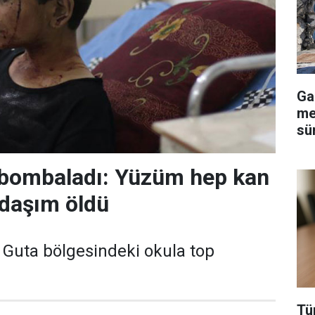
Ga
me
sü
 bombaladı: Yüzüm hep kan
adaşım öldü
 Guta bölgesindeki okula top
Tü