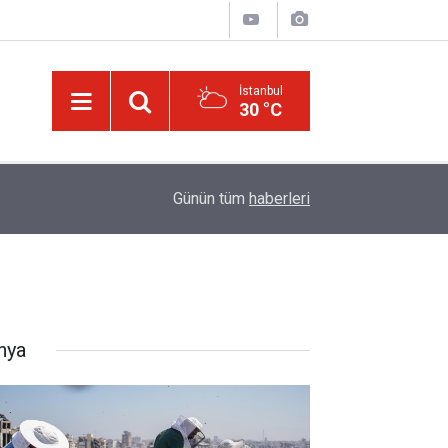
İstanbul
30 °C
Üniversite adaylarına 'Sosyal medyanın yönlendird
14:00
Günün tüm
haberleri
atabilir' uyarısı
nya