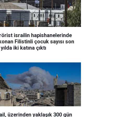
rörist israilin hapishanelerinde
konan Filistinli çocuk sayısı son
 yılda iki katına çıktı
rail, üzerinden yaklaşık 300 gün