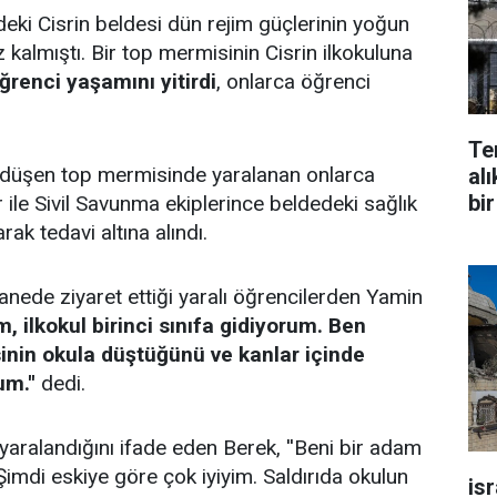
ki Cisrin beldesi dün rejim güçlerinin yoğun
 kalmıştı. Bir top mermisinin Cisrin ilkokuluna
ğrenci yaşamını yitirdi
, onlarca öğrenci
Te
 düşen top mermisinde yaralanan onlarca
alı
bir
 ile Sivil Savunma ekiplerince beldedeki sağlık
rak tedavi altına alındı.
nede ziyaret ettiği yaralı öğrencilerden Yamin
m, ilkokul birinci sınıfa gidiyorum. Ben
nin okula düştüğünü ve kanlar içinde
m.''
dedi.
yaralandığını ifade eden Berek, ''Beni bir adam
Şimdi eskiye göre çok iyiyim. Saldırıda okulun
is