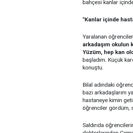
bahçesi kanlar içinde
''Kanlar içinde ha
Yaralanan öğrenciler
arkadaşım okulun 
Yüzüm, hep kan ol
başladım. Küçük karde
konuştu.
Bilal adındaki öğre
bazı arkadaşlarım ya
hastaneye kimin geti
öğrenciler gördüm, so
Saldırıda öğrencilerin
doktorlarından Cema