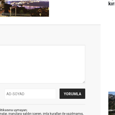
kır
litikasına uymayan;
alar, inançlara saldırı içeren, imla kuralları ile yazılmamış,