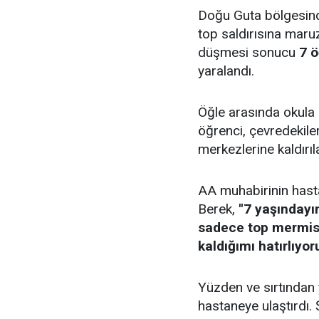
Doğu Guta bölgesinde
top saldırısına maruz
düşmesi sonucu
7 ö
yaralandı.
Öğle arasında okula
öğrenci, çevredekiler
merkezlerine kaldırıla
AA muhabirinin hasta
Berek,
''7 yaşındayı
sadece top mermisi
kaldığımı hatırlıyoru
Yüzden ve sırtından 
hastaneye ulaştırdı. 