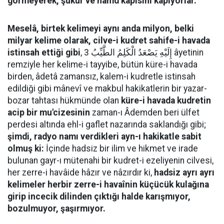
görmeyerek, şükür ve hamd kapısını kapıyorlar.
Meselâ, birtek kelimeyi aynı anda milyon, belki
milyar kelime olarak, cilve-i kudret sahife-i havada
istinsah ettiği gibi
, إِلَيْهِ يَصْعَدُ الْكَلِمُ الطَّيِّبُ 3 âyetinin
remziyle her kelime-i tayyibe, bütün küre-i havada
birden, âdetâ zamansız, kalem-i kudretle istinsah
edildiği gibi mânevî ve makbul hakikatlerin bir yazar-
bozar tahtası hükmünde olan
küre-i havada kudretin
acip bir mu'cizesinin
zaman-ı Âdemden beri ülfet
perdesi altında ehl-i gaflet nazarında saklandığı gibi;
şimdi, radyo namı verdikleri ayn-ı hakikatle sabit
olmuş ki:
İçinde hadsiz bir ilim ve hikmet ve irade
bulunan gayr-ı mütenahi bir kudret-i ezeliyenin cilvesi,
her zerre-i havâide hâzır ve nâzırdır ki,
hadsiz ayrı ayrı
kelimeler herbir zerre-i havaînin küçücük kulağına
girip incecik dilinden çıktığı halde karışmıyor,
bozulmuyor, şaşırmıyor.