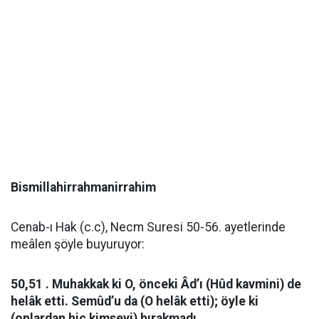
Bismillahirrahmanirrahim
Cenab-ı Hak (c.c), Necm Suresi 50-56. ayetlerinde
meâlen şöyle buyuruyor:
50,51 . Muhakkak ki O, önceki Âd’ı (Hûd kavmini) de
helâk etti. Semûd’u da (O helâk etti); öyle ki
(onlardan hiç kimseyi) bırakmadı.