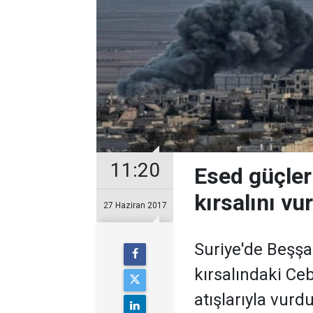
11:20
Esed güçleri
kırsalını vu
27 Haziran 2017
Suriye'de Beşşar
kırsalındaki Cebe
atışlarıyla vurdu