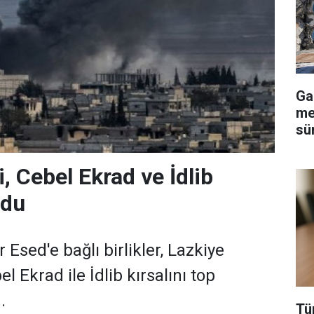
Ga
me
sü
, Cebel Ekrad ve İdlib
rdu
 Esed'e bağlı birlikler, Lazkiye
l Ekrad ile İdlib kırsalını top
.
Tü