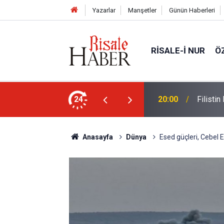
Yazarlar
Manşetler
Günün Haberleri
RISALE-I NUR
Ö
Abdülmecid Nursi'yi üstü çamurlu
24
20:00
Filisti
Anasayfa
Dünya
Esed güçleri, Cebel Ek