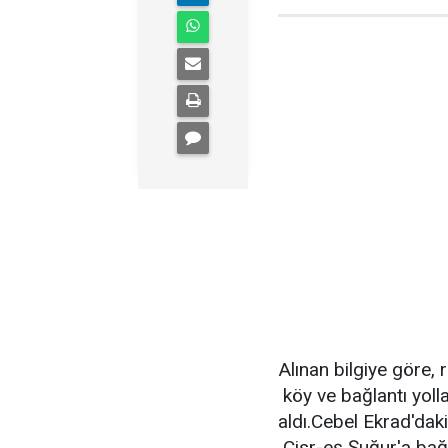
Alınan bilgiye göre, 
köy ve bağlantı yolla
aldı.Cebel Ekrad'daki
Cisr-eş Şuğur'a bağl