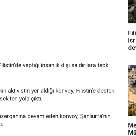
Fi
isr
de
listin'de yaptığı insanlık dışı saldırılara tepki
n aktivistin yer aldığı konvoy, Filistin'e destek
k'ten yola çıktı.
üzergahına devam eden konvoy, Şanlıurfa'nın
ı.
Me
Mü