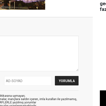
ge
faz
litikasına uymayan;
alar, inançlara saldırı içeren, imla kuralları ile yazılmamış,
ARFLERLE yazılmış yorumlar
muzlar onaylanmamaktadır.