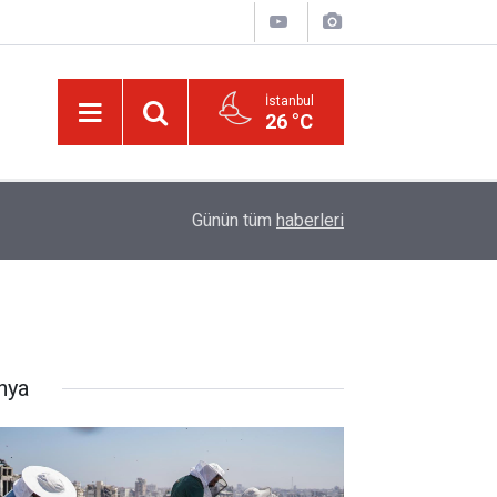
İstanbul
26 °C
17:03
Halamın bıyığı olsa amcamdan evrim geçirdiğini
Günün tüm
haberleri
nya