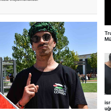
Tr
Mü
isr
uğ