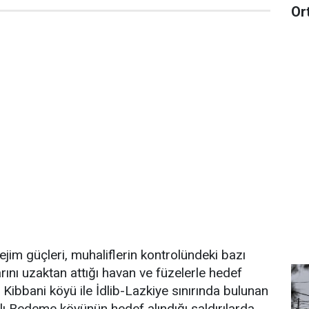
Or
rejim güçleri, muhaliflerin kontrolündeki bazı
rını uzaktan attığı havan ve füzelerle hedef
 Kibbani köyü ile İdlib-Lazkiye sınırında bulunan
ı Bedeme köyünün hedef alındığı saldırılarda,