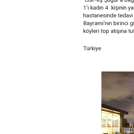
1'i kadın 4 kişinin y
hastanesinde tedavi 
Bayramı'nın birinci
köyleri top atışına t
Türkiye