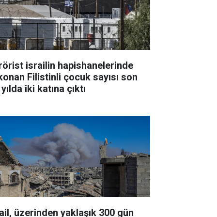
rörist israilin hapishanelerinde
konan Filistinli çocuk sayısı son
 yılda iki katına çıktı
rail, üzerinden yaklaşık 300 gün