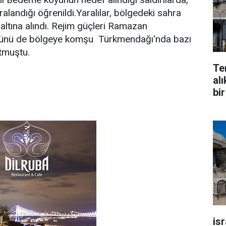
aralandığı öğrenildi.Yaralılar, bölgedeki sahra
altına alındı. Rejim güçleri Ramazan
 günü de bölgeye komşu Türkmendağı'nda bazı
utmuştu.
Te
alı
bir
is