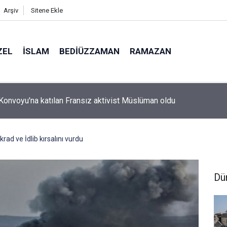
Arşiv
Sitene Ekle
ZEL
İSLAM
BEDIÜZZAMAN
RAMAZAN
n Konvoyu'na katılan Fransız aktivist Müslüman oldu
rad ve İdlib kırsalını vurdu
Dü