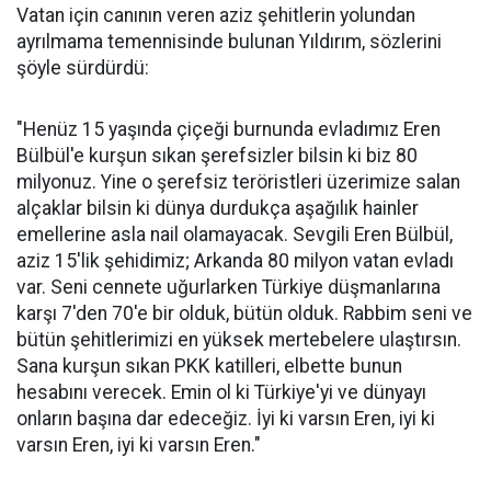
Vatan için canının veren aziz şehitlerin yolundan
ayrılmama temennisinde bulunan Yıldırım, sözlerini
şöyle sürdürdü:
"Henüz 15 yaşında çiçeği burnunda evladımız Eren
Bülbül'e kurşun sıkan şerefsizler bilsin ki biz 80
milyonuz. Yine o şerefsiz teröristleri üzerimize salan
alçaklar bilsin ki dünya durdukça aşağılık hainler
emellerine asla nail olamayacak. Sevgili Eren Bülbül,
aziz 15'lik şehidimiz; Arkanda 80 milyon vatan evladı
var. Seni cennete uğurlarken Türkiye düşmanlarına
karşı 7'den 70'e bir olduk, bütün olduk. Rabbim seni ve
bütün şehitlerimizi en yüksek mertebelere ulaştırsın.
Sana kurşun sıkan PKK katilleri, elbette bunun
hesabını verecek. Emin ol ki Türkiye'yi ve dünyayı
onların başına dar edeceğiz. İyi ki varsın Eren, iyi ki
varsın Eren, iyi ki varsın Eren."