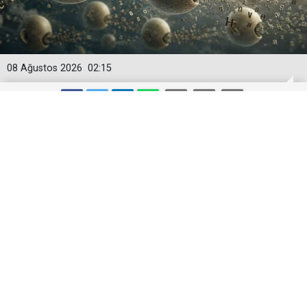
08 Ağustos 2026
02:15
Bediüzzaman: Kelimeler, herbir zerre-i
havaînin kulağına girip dilinden çıktığı
halde şaşırmıyor
Bilhassa ehl-i gaflet ve ehl-i tabiat ve felsefenin dinsiz
kısmı bu âdetullah kanunlarının perdesi altında çok
mu'cizât-ı kudret-i İlâhiyeyi görmeyip