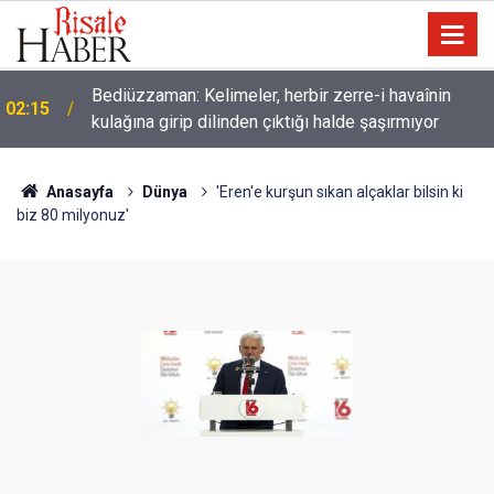
Müslümanlardan dilinizi çekin, onlardan biri
01:45
öldüğünde de
Anasayfa
Dünya
'Eren'e kurşun sıkan alçaklar bilsin ki
biz 80 milyonuz'