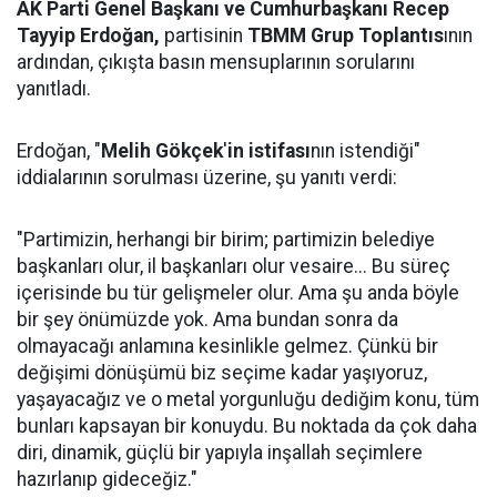
AK Parti Genel Başkanı ve Cumhurbaşkanı Recep
Tayyip Erdoğan,
partisinin
TBMM Grup Toplantıs
ının
ardından, çıkışta basın mensuplarının sorularını
yanıtladı.
Erdoğan, "
Melih Gökçek
'
in istifası
nın istendiği"
iddialarının sorulması üzerine, şu yanıtı verdi:
"Partimizin, herhangi bir birim; partimizin belediye
başkanları olur, il başkanları olur vesaire... Bu süreç
içerisinde bu tür gelişmeler olur. Ama şu anda böyle
bir şey önümüzde yok. Ama bundan sonra da
olmayacağı anlamına kesinlikle gelmez. Çünkü bir
değişimi dönüşümü biz seçime kadar yaşıyoruz,
yaşayacağız ve o metal yorgunluğu dediğim konu, tüm
bunları kapsayan bir konuydu. Bu noktada da çok daha
diri, dinamik, güçlü bir yapıyla inşallah seçimlere
hazırlanıp gideceğiz."