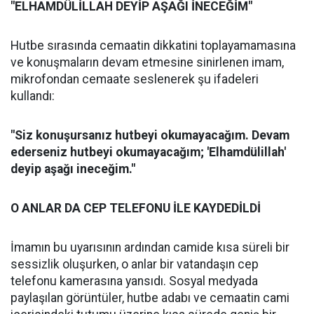
"ELHAMDÜLİLLAH DEYİP AŞAĞI İNECEĞİM"
Hutbe sırasında cemaatin dikkatini toplayamamasına
ve konuşmaların devam etmesine sinirlenen imam,
mikrofondan cemaate seslenerek şu ifadeleri
kullandı:
"Siz konuşursanız hutbeyi okumayacağım. Devam
ederseniz hutbeyi okumayacağım; 'Elhamdülillah'
deyip aşağı ineceğim."
O ANLAR DA CEP TELEFONU İLE KAYDEDİLDİ
İmamın bu uyarısının ardından camide kısa süreli bir
sessizlik oluşurken, o anlar bir vatandaşın cep
telefonu kamerasına yansıdı. Sosyal medyada
paylaşılan görüntüler, hutbe adabı ve cemaatin cami