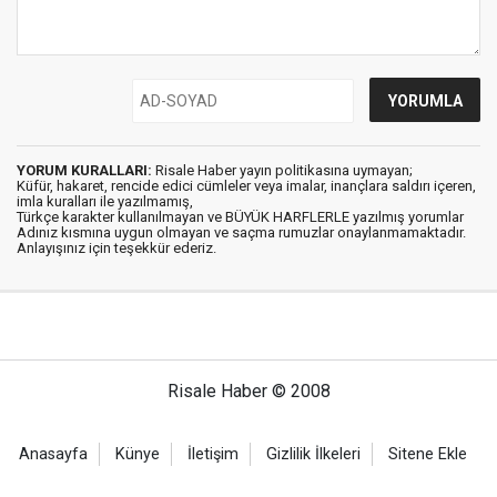
YORUM KURALLARI:
Risale Haber yayın politikasına uymayan;
Küfür, hakaret, rencide edici cümleler veya imalar, inançlara saldırı içeren,
imla kuralları ile yazılmamış,
Türkçe karakter kullanılmayan ve BÜYÜK HARFLERLE yazılmış yorumlar
Adınız kısmına uygun olmayan ve saçma rumuzlar onaylanmamaktadır.
Anlayışınız için teşekkür ederiz.
Risale Haber © 2008
Anasayfa
Künye
İletişim
Gizlilik İlkeleri
Sitene Ekle