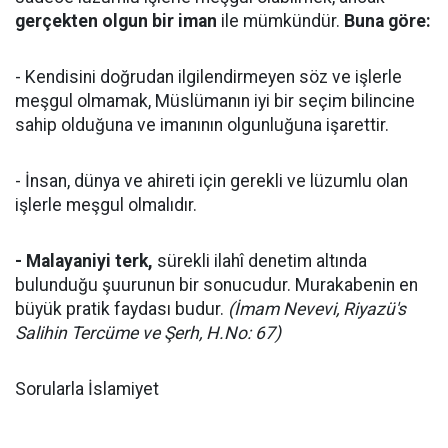
gerçekten olgun bir iman
ile mümkündür.
Buna göre:
- Kendisini doğrudan ilgilendirmeyen söz ve işlerle
meşgul olmamak, Müslümanın iyi bir seçim bilincine
sahip olduğuna ve imanının olgunluğuna işarettir.
- İnsan, dünya ve ahireti için gerekli ve lüzumlu olan
işlerle meşgul olmalıdır.
- Malayaniyi terk,
sürekli ilahî denetim altında
bulunduğu şuurunun bir sonucudur. Murakabenin en
büyük pratik faydası budur.
(İmam Nevevi, Riyazü's
Salihin Tercüme ve Şerh, H.No: 67)
Sorularla İslamiyet