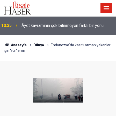
09:25
İyi Müslüman olmanın ölçüsü nedir?
Anasayfa
Dünya
Endonezya'da kasıtlı orman yakanlar
için 'vur' emri