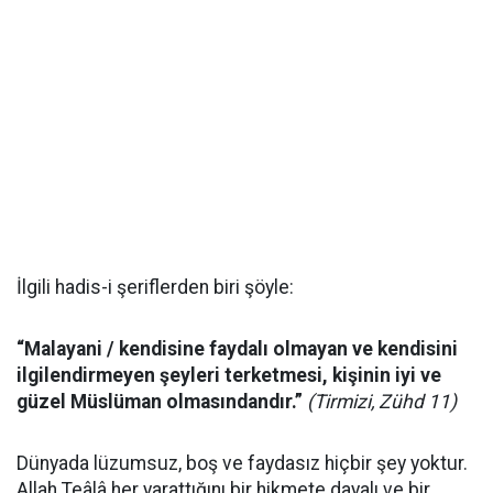
İlgili hadis-i şeriflerden biri şöyle:
“Malayani / kendisine faydalı olmayan ve kendisini
ilgilendirmeyen şeyleri terketmesi, kişinin iyi ve
güzel Müslüman olmasındandır.”
(Tirmizi, Zühd 11)
Dünyada lüzumsuz, boş ve faydasız hiçbir şey yoktur.
Allah Teâlâ her yarattığını bir hikmete dayalı ve bir