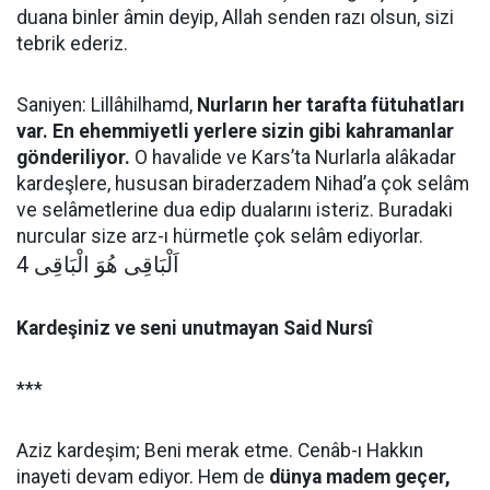
duana binler âmin deyip, Allah senden razı olsun, sizi
tebrik ederiz.
Saniyen: Lillâhilhamd,
Nurların her tarafta fütuhatları
var. En ehemmiyetli yerlere sizin gibi kahramanlar
gönderiliyor.
O havalide ve Kars’ta Nurlarla alâkadar
kardeşlere, hususan biraderzadem Nihad’a çok selâm
ve selâmetlerine dua edip dualarını isteriz. Buradaki
nurcular size arz-ı hürmetle çok selâm ediyorlar.
4 اَلْبَاقِى هُوَ الْبَاقِى
Kardeşiniz ve seni unutmayan Said Nursî
***
Aziz kardeşim; Beni merak etme. Cenâb-ı Hakkın
inayeti devam ediyor. Hem de
dünya madem geçer,