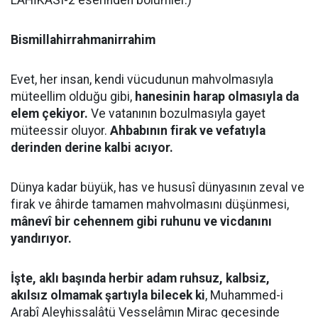
LAHİKASI-2 eserinden bölümler.)
Bismillahirrahmanirrahim
Evet, her insan, kendi vücudunun mahvolmasıyla
müteellim olduğu gibi,
hanesinin harap olmasıyla da
elem çekiyor.
Ve vatanının bozulmasıyla gayet
müteessir oluyor.
Ahbabının firak ve vefatıyla
derinden derine kalbi acıyor.
Dünya kadar büyük, has ve hususî dünyasının zeval ve
firak ve âhirde tamamen mahvolmasını düşünmesi,
mânevî bir cehennem gibi ruhunu ve vicdanını
yandırıyor.
İşte, aklı başında herbir adam ruhsuz, kalbsiz,
akılsız olmamak şartıyla bilecek ki
, Muhammed-i
Arabî Aleyhissalâtü Vesselâmın Mirac gecesinde