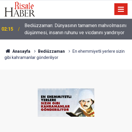
01:45
Paçalarını yerde sürünmeyecek şekilde yukarıda tut
Anasayfa
Bediüzzaman
En ehemmiyetli yerlere sizin
gibi kahramanlar gönderiliyor