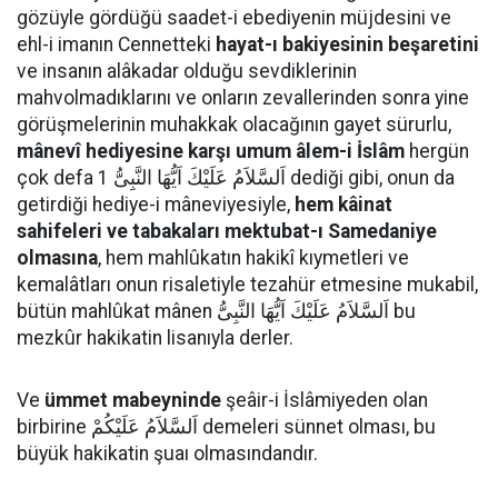
gözüyle gördüğü saadet-i ebediyenin müjdesini ve
ehl-i imanın Cennetteki
hayat-ı bakiyesinin beşaretini
ve insanın alâkadar olduğu sevdiklerinin
mahvolmadıklarını ve onların zevallerinden sonra yine
görüşmelerinin muhakkak olacağının gayet sürurlu,
mânevî hediyesine karşı umum âlem-i İslâm
hergün
çok defa اَلسَّلاَمُ عَلَيْكَ اَيُّهَا النَّبِىُّ 1 dediği gibi, onun da
getirdiği hediye-i mâneviyesiyle,
hem kâinat
sahifeleri ve tabakaları mektubat-ı Samedaniye
olmasına
, hem mahlûkatın hakikî kıymetleri ve
kemalâtları onun risaletiyle tezahür etmesine mukabil,
bütün mahlûkat mânen اَلسَّلاَمُ عَلَيْكَ اَيُّهَا النَّبِىُّ bu
mezkûr hakikatin lisanıyla derler.
Ve
ümmet mabeyninde
şeâir-i İslâmiyeden olan
birbirine اَلسَّلاَمُ عَلَيْكُمْ demeleri sünnet olması, bu
büyük hakikatin şuaı olmasındandır.