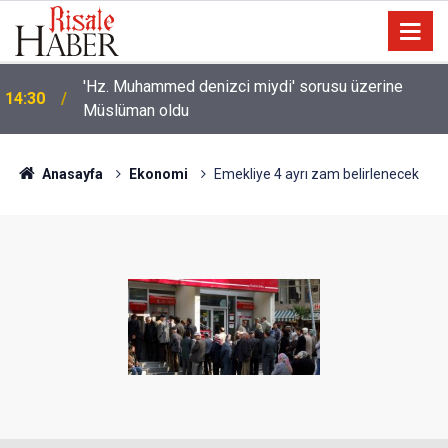
Bilim insanlarından hafıza keşfi: Unutulan anılar geri
13:40
getirilebilir mi?
Anasayfa
Ekonomi
Emekliye 4 ayrı zam belirlenecek