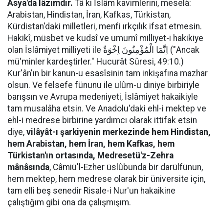
Asya'da lâzımdır.
Tâ ki İslâm kavimlerini, meselâ:
Arabistan, Hindistan, İran, Kafkas, Türkistan,
Kürdistan'daki milletleri, menfi ırkçılık ifsat etmesin.
Hakikî, müsbet ve kudsî ve umumî milliyet-i hakikiye
olan İslâmiyet milliyeti ile اِنَّمَا الْمُؤْمِنُونَ اِخْوَةٌ ("Ancak
mü'minler kardeştirler." Hucurât Sûresi, 49:10.)
Kur'ân'ın bir kanun-u esasîsinin tam inkişafına mazhar
olsun. Ve felsefe fünunu ile ulûm-u diniye birbiriyle
barışsın ve Avrupa medeniyeti, İslâmiyet hakaikiyle
tam musalâha etsin. Ve Anadolu'daki ehl-i mektep ve
ehl-i medrese birbirine yardımcı olarak ittifak etsin
diye,
vilâyât-ı şarkiyenin merkezinde hem Hindistan,
hem Arabistan, hem İran, hem Kafkas, hem
Türkistan'ın ortasında, Medresetü'z-Zehra
mânâsında
, Câmiü'l-Ezher üslûbunda bir darülfünun,
hem mektep, hem medrese olarak bir üniversite için,
tam elli beş senedir Risale-i Nur'un hakaikine
çalıştığım gibi ona da çalışmışım.