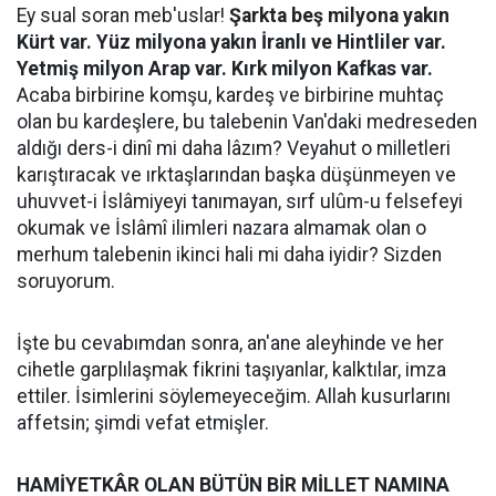
Ey sual soran meb'uslar!
Şarkta beş milyona yakın
Kürt var. Yüz milyona yakın İranlı ve Hintliler var.
Yetmiş milyon Arap var. Kırk milyon Kafkas var.
Acaba birbirine komşu, kardeş ve birbirine muhtaç
olan bu kardeşlere, bu talebenin Van'daki medreseden
aldığı ders-i dinî mi daha lâzım? Veyahut o milletleri
karıştıracak ve ırktaşlarından başka düşünmeyen ve
uhuvvet-i İslâmiyeyi tanımayan, sırf ulûm-u felsefeyi
okumak ve İslâmî ilimleri nazara almamak olan o
merhum talebenin ikinci hali mi daha iyidir? Sizden
soruyorum.
İşte bu cevabımdan sonra, an'ane aleyhinde ve her
cihetle garplılaşmak fikrini taşıyanlar, kalktılar, imza
ettiler. İsimlerini söylemeyeceğim. Allah kusurlarını
affetsin; şimdi vefat etmişler.
HAMİYETKÂR OLAN BÜTÜN BİR MİLLET NAMINA