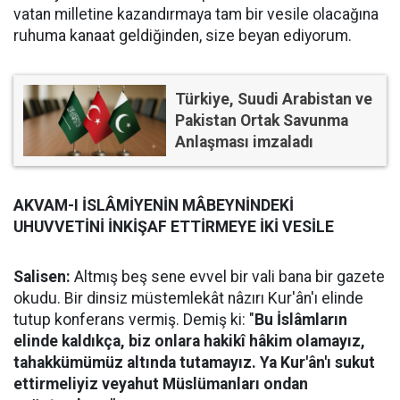
vatan milletine kazandırmaya tam bir vesile olacağına
ruhuma kanaat geldiğinden, size beyan ediyorum.
Türkiye, Suudi Arabistan ve
Pakistan Ortak Savunma
Anlaşması imzaladı
AKVAM-I İSLÂMİYENİN MÂBEYNİNDEKİ
UHUVVETİNİ İNKİŞAF ETTİRMEYE İKİ VESİLE
Salisen:
Altmış beş sene evvel bir vali bana bir gazete
okudu. Bir dinsiz müstemlekât nâzırı Kur'ân'ı elinde
tutup konferans vermiş. Demiş ki: "
Bu İslâmların
elinde kaldıkça, biz onlara hakikî hâkim olamayız,
tahakkümümüz altında tutamayız. Ya Kur'ân'ı sukut
ettirmeliyiz veyahut Müslümanları ondan