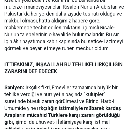
kısa bir yolu bulan ve Kur'ân'ın bu zamanda bir
mu'cize-i mâneviyesi olan Risale-i Nur'un Arabistan ve
Pakistan'da her yerden daha ziyade tesiratı olduğu ve
makbul olması, hattâ aldığımız habere göre,
mahkemece tesbit edilen miktarın üç misli Risale-i
Nur'un talebelerinin o havalide bulunmalarıdır. Bu sır
için âhir hayatımda kabir kapısında bu netice-i azîmeyi
görmek ve beyan etmeye ruhen mecbur oldum.
İTTİFAKINIZ, İNŞAALLAH BU TEHLİKELİ IRKÇILIĞIN
ZARARINI DEF EDECEK
Saniyen:
Irkçılık fikri, Emevîler zamanında büyük bir
tehlike verdiği ve hürriyetin başında "kulüpler"
suretinde büyük zararı görülmesi ve Birinci Harb-i
Umumîde yine
ırkçılığın istimaliyle mübarek kardeş
Arapların mücahid Türklere karşı zararı görüldüğü
gibi,
şimdi de uhuvvet-i İslâmiyeye karşı istimal