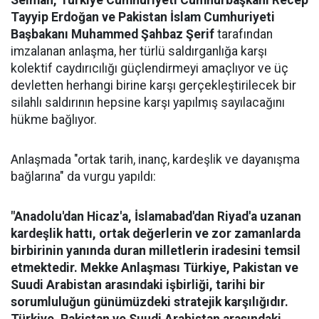
Selman, Türkiye Cumhuriyeti Cumhurbaşkanı Recep
Tayyip Erdoğan ve Pakistan İslam Cumhuriyeti
Başbakanı Muhammed Şahbaz Şerif
tarafından
imzalanan anlaşma, her türlü saldırganlığa karşı
kolektif caydırıcılığı güçlendirmeyi amaçlıyor ve üç
devletten herhangi birine karşı gerçekleştirilecek bir
silahlı saldırının hepsine karşı yapılmış sayılacağını
hükme bağlıyor.
Anlaşmada "ortak tarih, inanç, kardeşlik ve dayanışma
bağlarına" da vurgu yapıldı:
"Anadolu'dan Hicaz'a, İslamabad'dan Riyad'a uzanan
kardeşlik hattı, ortak değerlerin ve zor zamanlarda
birbirinin yanında duran milletlerin iradesini temsil
etmektedir. Mekke Anlaşması Türkiye, Pakistan ve
Suudi Arabistan arasındaki işbirliği, tarihi bir
sorumluluğun günümüzdeki stratejik karşılığıdır.