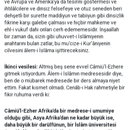
ve Avrupa ve Amerika'ya da tesirini göstermesi ve
ihtilâlcilere ve dinsiz felsefeye ve otuz seneden beri
dehşetli bir surette maddiyun ve tabiiyun gibi dinsizlik
fikrine karşı galebe çalması ve hiçbir mahkeme ve
ehl-i vukuf dahi onları cerh edememesidir. İnşaallah
bir zaman da, sizin gibi uhuvvet-i İslâmiyenin
anahtarını bulan zatlar, bu mu'cize-i Kur'âniyenin
cilvesini âlem-i İslâma işittireceksiniz.
İkinci vesilesi:
Altmış beş sene evvel Câmiü'l-Ezhere
gitmek istiyordum. Âlem-i İslâmın medresesidir diye,
ben de o mübarek medresede bir ders almaya niyet
ettim. Fakat kısmet olmadı. Cenâb-ı Hak rahmetiyle bir
fikir ruhuma verdi ki:
Câmiü'l-Ezher Afrika'da bir medrese-i umumiye
olduğu gibi, Asya Afrika'dan ne kadar büyük ise,
daha büyük bir darülfünun, bir İslâm üniversitesi