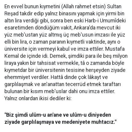
En evvel bunun kıymetini (Allah rahmet etsin) Sultan
Reşad takdir edip yalnız binasını yapmak için yirmi bin
altın lira verdiği gibi, sonra ben eski Harb-i Umumîdeki
esaretimden döndüğüm vakit, Ankara'da mevcut iki
yüz meb'ustan yüz altmış üç meb'usun imzası ile yüz
elli bin lira, o zaman paranın kıymetli vaktinde, aynı o
üniversite için vermeyi kabul ve imza ettiler. Mustafa
Kemal de içinde idi. Demek, şimdiki para ile beş milyon
liraya yakın bir tahsisat vermekle, tâ o zamanda böyle
kıymetdar bir üniversitenin tesisine herşeyden ziyade
ehemmiyet verdiler. Hattâ dinde çok lâkayt ve
garplılaşmak ve an'anattan tecerrüd etmek taraftarı
bulunan bir kısım meb'uslar dahi onu imza ettiler.
Yalnız onlardan ikisi dediler ki:
"Biz şimdi ulûm-u an'ane ve ulûm-u diniyeden
ziyade garplılaşmaya ve medeniyete muhtacız."