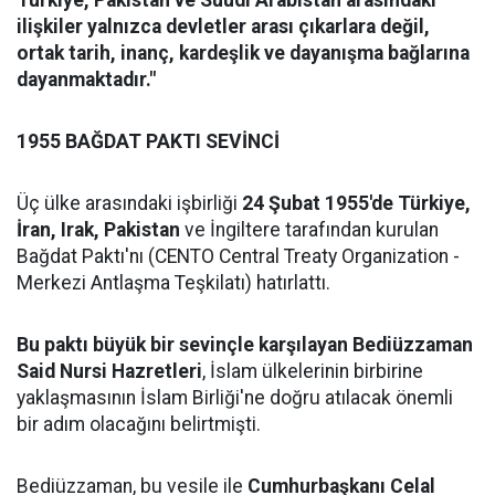
Türkiye, Pakistan ve Suudi Arabistan arasındaki
ilişkiler yalnızca devletler arası çıkarlara değil,
ortak tarih, inanç, kardeşlik ve dayanışma bağlarına
dayanmaktadır."
1955 BAĞDAT PAKTI SEVİNCİ
Üç ülke arasındaki işbirliği
24 Şubat 1955'de Türkiye,
İran, Irak, Pakistan
ve İngiltere tarafından kurulan
Bağdat Paktı'nı (CENTO Central Treaty Organization -
Merkezi Antlaşma Teşkilatı) hatırlattı.
Bu paktı büyük bir sevinçle karşılayan Bediüzzaman
Said Nursi Hazretleri
, İslam ülkelerinin birbirine
yaklaşmasının İslam Birliği'ne doğru atılacak önemli
bir adım olacağını belirtmişti.
Bediüzzaman, bu vesile ile
Cumhurbaşkanı Celal