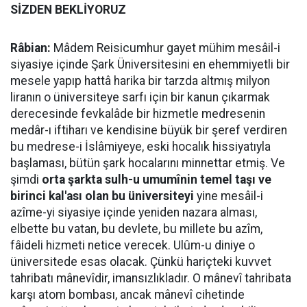
SİZDEN BEKLİYORUZ
Râbian:
Mâdem Reisicumhur gayet mühim mesâil-i
siyasiye içinde Şark Üniversitesini en ehemmiyetli bir
mesele yapıp hattâ harika bir tarzda altmış milyon
liranın o üniversiteye sarfı için bir kanun çıkarmak
derecesinde fevkalâde bir hizmetle medresenin
medâr-ı iftiharı ve kendisine büyük bir şeref verdiren
bu medrese-i İslâmiyeye, eski hocalık hissiyatıyla
başlaması, bütün şark hocalarını minnettar etmiş. Ve
şimdi
orta şarkta sulh-u umumînin temel taşı ve
birinci kal'ası olan bu üniversiteyi
yine mesâil-i
azîme-yi siyasiye içinde yeniden nazara alması,
elbette bu vatan, bu devlete, bu millete bu azîm,
fâideli hizmeti netice verecek. Ulûm-u diniye o
üniversitede esas olacak. Çünkü hariçteki kuvvet
tahribatı mânevîdir, imansızlıkladır. O mânevî tahribata
karşı atom bombası, ancak mânevî cihetinde