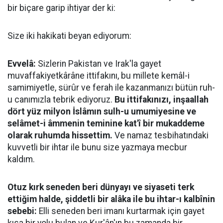
bir biçare garip ihtiyar der ki:
Size iki hakikati beyan ediyorum:
Evvelâ:
Sizlerin Pakistan ve Irak'la gayet
muvaffakiyetkârâne ittifakını, bu millete kemâl-i
samimiyetle, sürûr ve ferah ile kazanmanızı bütün ruh-
u canımızla tebrik ediyoruz.
Bu ittifakınızı, inşaallah
dört yüz milyon İslâmın sulh-u umumiyesine ve
selâmet-i âmmenin teminine kat'î bir mukaddeme
olarak ruhumda hissettim.
Ve namaz tesbihatındaki
kuvvetli bir ihtar ile bunu size yazmaya mecbur
kaldım.
Otuz kırk seneden beri dünyayı ve siyaseti terk
ettiğim halde, şiddetli bir alâka ile bu ihtar-ı kalbînin
sebebi:
Elli seneden beri imanı kurtarmak için gayet