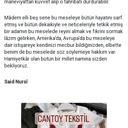
mâneviyattan kuvvet alıp o tahribatı durdurabilir.
Mâdem elli beş sene bu meseleye bütün hayatını sarf
etmiş ve bütün dekaikiyle ve neticeleriyle tetkik etmiş
bir adamın bu meselede reyini almak ve fikrini sormak
lâzım gelirken, Amerika'da, Avrupa'da bu meseleye
dair istişareye kendinizi mecbur bildiğinizden, elbette
benim de bu meselede söz söylemeye hakkım var.
Hamiyetkâr olan bütün bir millet namına sizden
bekliyoruz.
Said Nursî