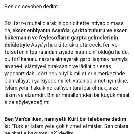
Ben de cevaben dedim:
Siz, farz-ı muhal olarak, hiçbir cihette ihtiyaç olmasa
da,
ekser enbiyanın Asya'da, şarkta zuhuru ve ekser
hükemanın ve feylesofların garpta gelmelerinin
delâletiyle
Asya'yı hakikî terakki ettirecek, fen ve
felsefenin tesiratından ziyade hiss-i dinî olduğu halde,
bu fıtrî kanunu nazara almayarak garplılaşmak namıyla
an'ane-i İslâmiyeyi bıraksanız ve lâdinî bir esas
yapsanız dahi, dört beş büyük milletlerin merkezinde
olan vilâyat-ı şarkiyede millet, vatan selâmeti için dine,
İslâmiyetin hakaikine kat'iyen tarafdar olmak, size
lâzım ve elzemdir. Binler misallerinden bir küçük misal
size söyleyeceğim:
Ben Van'da iken, hamiyetli Kürt bir talebeme dedim
ki:
"Türkler İslâmiyete çok hizmet etmişler. Sen onlara
ne niyetle bakıyorsun?" dedim.