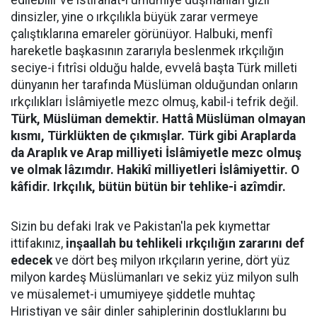
edilebilir ve istirahat-i umumiye düşmanları gizli
dinsizler, yine o ırkçılıkla büyük zarar vermeye
çalıştıklarına emareler görünüyor. Halbuki, menfî
hareketle başkasının zararıyla beslenmek ırkçılığın
seciye-i fıtrîsi olduğu halde, evvelâ başta Türk milleti
dünyanın her tarafında Müslüman olduğundan onların
ırkçılıkları İslâmiyetle mezc olmuş, kabil-i tefrik değil.
Türk, Müslüman demektir. Hattâ Müslüman olmayan
kısmı, Türklükten de çıkmışlar. Türk gibi Araplarda
da Araplık ve Arap milliyeti İslâmiyetle mezc olmuş
ve olmak lâzımdır. Hakikî milliyetleri İslâmiyettir. O
kâfidir. Irkçılık, bütün bütün bir tehlike-i azîmdir.
Sizin bu defaki Irak ve Pakistan'la pek kıymettar
ittifakınız,
inşaallah bu tehlikeli ırkçılığın zararını def
edecek
ve dört beş milyon ırkçıların yerine, dört yüz
milyon kardeş Müslümanları ve sekiz yüz milyon sulh
ve müsalemet-i umumiyeye şiddetle muhtaç
Hıristiyan ve sâir dinler sahiplerinin dostluklarını bu