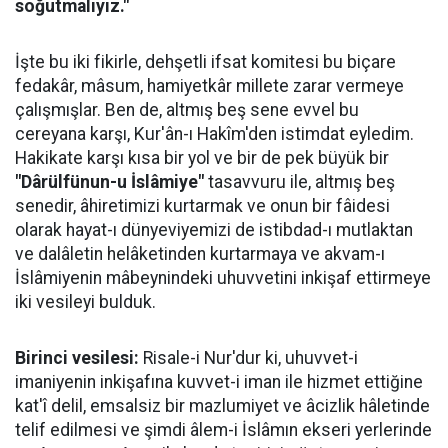
soğutmalıyız."
İşte bu iki fikirle, dehşetli ifsat komitesi bu biçare
fedakâr, mâsum, hamiyetkâr millete zarar vermeye
çalışmışlar. Ben de, altmış beş sene evvel bu
cereyana karşı, Kur'ân-ı Hakîm'den istimdat eyledim.
Hakikate karşı kısa bir yol ve bir de pek büyük bir
"Dârülfünun-u İslâmiye"
tasavvuru ile, altmış beş
senedir, âhiretimizi kurtarmak ve onun bir fâidesi
olarak hayat-ı dünyeviyemizi de istibdad-ı mutlaktan
ve dalâletin helâketinden kurtarmaya ve akvam-ı
İslâmiyenin mâbeynindeki uhuvvetini inkişaf ettirmeye
iki vesileyi bulduk.
Birinci vesilesi:
Risale-i Nur'dur ki, uhuvvet-i
imaniyenin inkişafına kuvvet-i iman ile hizmet ettiğine
kat'î delil, emsalsiz bir mazlumiyet ve âcizlik hâletinde
telif edilmesi ve şimdi âlem-i İslâmın ekseri yerlerinde