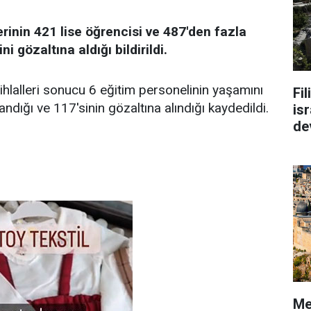
erinin 421 lise öğrencisi ve 487'den fazla
i gözaltına aldığı bildirildi.
in ihlalleri sonucu 6 eğitim personelinin yaşamını
Fi
alandığı ve 117'sinin gözaltına alındığı kaydedildi.
isr
de
Me