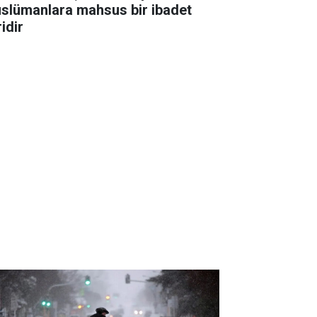
slümanlara mahsus bir ibadet
idir