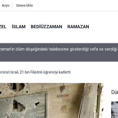
Arşiv
Sitene Ekle
ZEL
İSLAM
BEDIÜZZAMAN
RAMAZAN
 çocuk güvenliği davasında rekor ceza: 567 milyon dolar ödeyec
rist israil, 21 bin Filistinli öğrenciyi katletti
Dü