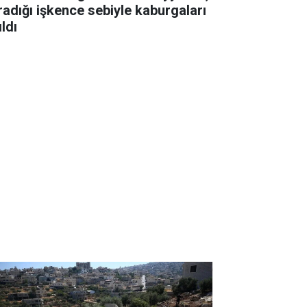
radığı işkence sebiyle kaburgaları
ıldı