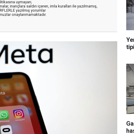
litikasına uymayan;
alar, inançlara saldırı içeren, imla kuralları ile yazılmamış,
ARFLERLE yazılmış yorumlar
muzlar onaylanmamaktadır.
Ye
tip
Ga
ha