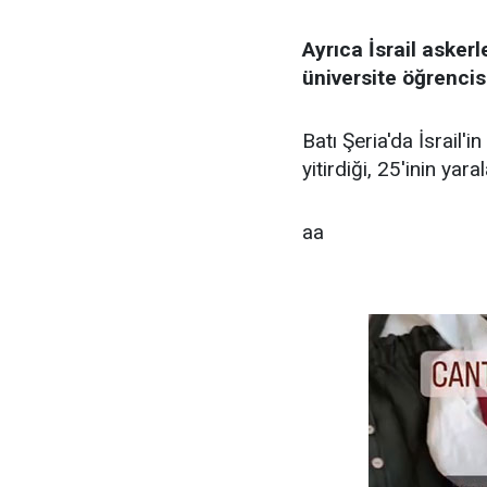
Ayrıca İsrail askerl
üniversite öğrencisin
Batı Şeria'da İsrail'
yitirdiği, 25'inin yar
aa