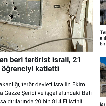
Te
alı
bir
n beri terörist israil, 21
i öğrenciyi katletti
akanlığı, terör devleti israilin Ekim
 Gazze Şeridi ve işgal altındaki Batı
saldırılarında 20 bin 814 Filistinli
is