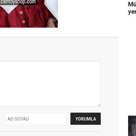
Mü
yer