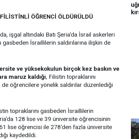
uğ
kır
7 FİLİSTİNLİ ÖĞRENCİ ÖLDÜRÜLDÜ
, işgal altındaki Batı Şeria'da İsrail askerleri
nı gasbeden İsraillilerin saldırılarına ilişkin de
versite ve yüksekokulun birçok kez baskın ve
lara maruz kaldığı
, Filistin topraklarını
n de öğrencilere yönelik saldırılar düzenlediği
listin topraklarını gasbeden İsraillilerin
eria'da 128 lise ve 39 üniversite öğrencisinin
861 lise öğrencisi ile 278'den fazla üniversite
ığı kaydedildi.