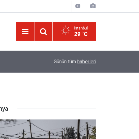
İstanbul
29 °C
ek
13:40
Çile çekilen yol!
Günün tüm
haberleri
nya