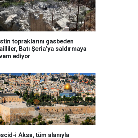
listin topraklarını gasbeden
ailliler, Batı Şeria’ya saldırmaya
vam ediyor
scid-i Aksa, tüm alanıyla