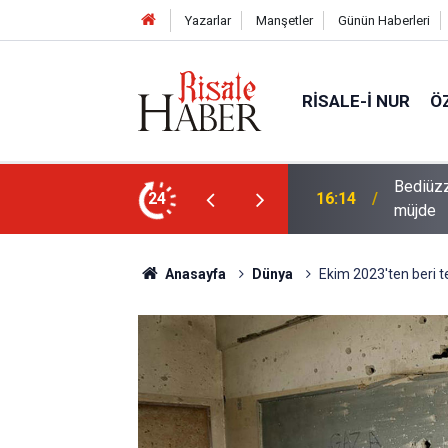
Yazarlar
Manşetler
Günün Haberleri
RISALE-I NUR
Ö
i talebesine gösterdiği vefa ve verdiği
24
14:57
Meta'ya
Anasayfa
Dünya
Ekim 2023'ten beri terö