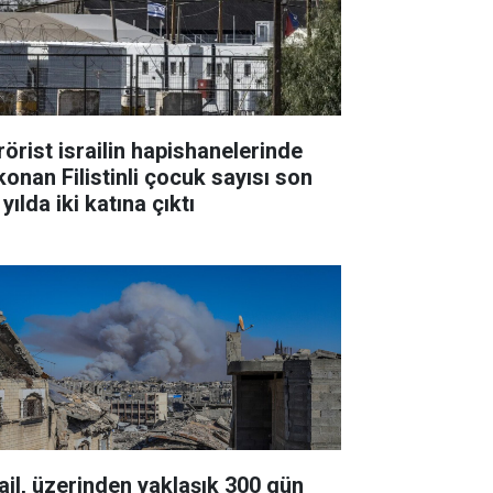
rörist israilin hapishanelerinde
konan Filistinli çocuk sayısı son
 yılda iki katına çıktı
rail, üzerinden yaklaşık 300 gün