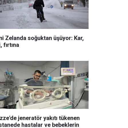
ni Zelanda soğuktan üşüyor: Kar,
i, fırtına
zze'de jeneratör yakıtı tükenen
stanede hastalar ve bebeklerin