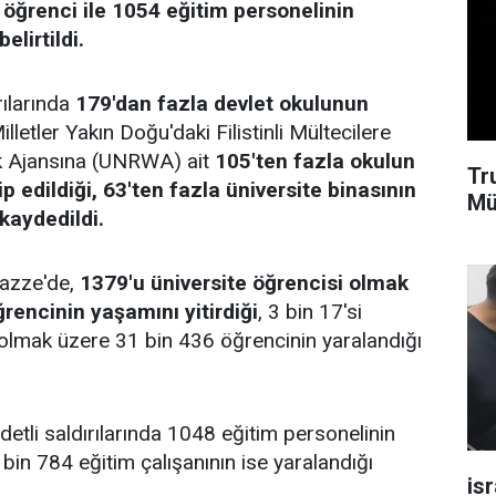
 öğrenci ile 1054 eğitim personelinin
elirtildi.
rılarında
179'dan fazla devlet okulunun
illetler Yakın Doğu'daki Filistinli Mültecilere
ık Ajansına (UNRWA) ait
105'ten fazla okulun
Tr
 edildiği, 63'ten fazla üniversite binasının
Mü
 kaydedildi.
 Gazze'de,
1379'u üniversite öğrencisi olmak
rencinin yaşamını yitirdiği
, 3 bin 17'si
 olmak üzere 31 bin 436 öğrencinin yaralandığı
ddetli saldırılarında 1048 eğitim personelinin
4 bin 784 eğitim çalışanının ise yaralandığı
isr