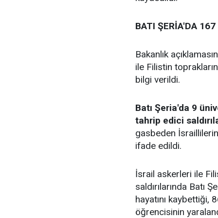
BATI ŞERİA'DA 16
Bakanlık açıklamasında
ile Filistin toprakları
bilgi verildi.
Batı Şeria'da 9 üni
tahrip edici saldırı
gasbeden İsraillileri
ifade edildi.
İsrail askerleri ile Fi
saldırılarında Batı Ş
hayatını kaybettiği, 
öğrencisinin yaraland