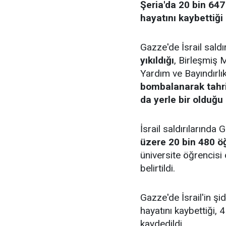
Şeria'da 20 bin 647
hayatını kaybettiği b
Gazze'de İsrail saldı
yıkıldığı
, Birleşmiş M
Yardım ve Bayındırl
bombalanarak tahrip
da yerle bir olduğu
İsrail saldırılarında
üzere 20 bin 480 öğ
üniversite öğrencisi
belirtildi.
Gazze'de İsrail'in şi
hayatını kaybettiği, 
kaydedildi.