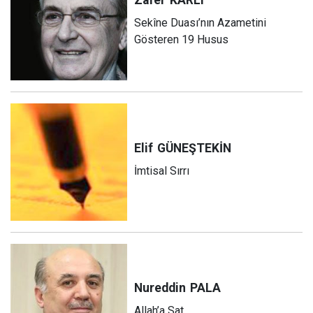
Sekîne Duası’nın Azametini
Gösteren 19 Husus
Elif
GÜNEŞTEKİN
İmtisal Sırrı
Nureddin
PALA
Allah’a Sat