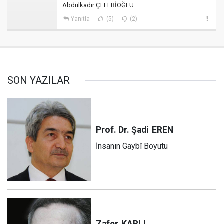
Abdulkadir ÇELEBİOĞLU
Yanıtla
(5)
(2)
SON YAZILAR
Prof. Dr. Şadi
EREN
İnsanın Gaybî Boyutu
Zafer
KARLI