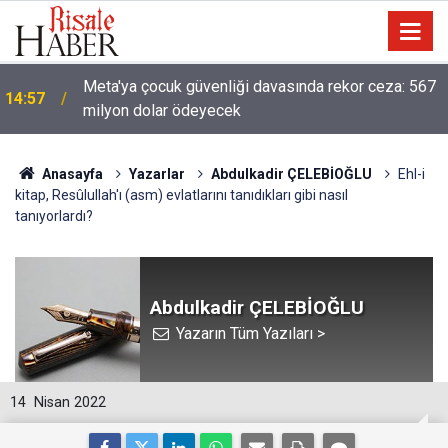
Meta'ya çocuk güvenliği davasında rekor ceza: 567
14:57
milyon dolar ödeyecek
Anasayfa
Yazarlar
Abdulkadir ÇELEBİOĞLU
Ehl-i
kitap, Resûlullah'ı (asm) evlatlarını tanıdıkları gibi nasıl
tanıyorlardı?
Abdulkadir ÇELEBİOĞLU
Yazarın Tüm Yazıları >
14
Nisan 2022