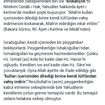
etmelerinin sebeplerinden biri ise
"kıskançlık"
tır.
Nitekim Cenâb-ı Hak, Yahudiler hakkında âyet-i
kerîme'de meâlen şöyle buyuruyor: "Allah'ın kulları
içerisinden dilediği birine kendi lütfûndan vahiy
indirmesini kıskanarak, Allah'ın indirdiğini inkâr ettiler."
(Bakara Sûresi, 90. Âyet-i Kerîme ve Meâli'nden)
İsrailoğulları, kendi içlerinden bir peygamber
bekliyorlardı. Peygamberliğin İshakoğulları'ndan
İsmailoğulları'na geçmesini hazmedemediler. Çünkü
Hz. İsmail (as) köle bir kadın olan Hz. Hacer'in
oğluydu. Kendileri ise asil kadın olan Hz. Sâre'nin
çocuklarıydı. Oysa Allah âyette de ifade edildiği gibi
"kulları içerisinden dilediği birine kendi lütfûndan
vahiy indirir."
Resûlullah'ın (asm), peygamberliğini
kabul etmeme sebeplerinde bile Yahudilerin
kendilerini üstün görme temayülü vardır. Bu temayül
onların helakına sebep olmuştur.