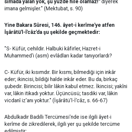
sîmada yalan yok, şu yüzde hile olamaz!"
diyerek
imana gelmişler." (Mektubat, s. 90)
Yine Bakara Sûresi, 146. âyet-i kerîme'ye atfen
İşârâtü'l-İ'câz'da şu şekilde geçmektedir:
"S- Küfür, cehildir. Halbuki kâfirler, Hazret-i
Muhammed'i (asm) evlâdları kadar tanıyorlardı?
C- Küfür, iki kısımdır. Bir kısmı, bilmediği için inkâr
eder; ikincisi, bildiği halde inkâr eder. Bu da, birkaç
şubedir. Birincisi; bilir lâkin kabul etmez. İkincisi; yakîni
var, lâkin itikadı yoktur. Üçüncüsü; tasdiki var, lâkin
vicdanî iz'anı yoktur." (İşârâtü'l-İ'câz, s. 66-67)
Abdulkadir Badıllı Tercümesi'nde ise ilgili âyet-i
kerîme de zikredilerek, ilgili yer şu şekilde tercüme
edilmiştir: