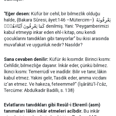
"Eğer desen:
Küfür bir cehil, bir bilmezlik olduğu
halde, {Bakara Sûresi, âyet:146 –Mütercim–} يَعْرِفُونَهُ
كَمَا يَعْرِفُونَ اَبْنَٓاءَهُمْۜ denilmiş. Yani: “Peygamberimizi
kabul etmeyip inkar eden ehl-i kitap, onu kendi
çocuklarını tanıdıkları gibi tanıyorlar” bu ikisi arasında
muvafakat ve uygunluk nedir? Nasıldır?
Sana cevaben denilir:
Küfür iki kısımdır. Birinci kısmı:
Cehlîdir, bilmezliğe dayanır. İnkâr eder, çünkü bilmez.
İkinci kısmı: Temerrüdî ve inadîdir. Bilir ve tanır, lâkin
kabul etmez. Yakini gelir, Tasdik eder, amma vicdanı
iz'an etmez. Ve hakeza, feteemmel!" (İşârâtü'l-İ'câz,
Tercüme: Abdulkadir Badıllı, s. 138)
Evlatlarını tanıdıkları gibi Resûl-i Ekrem'i (asm)
tanımaları lâkin inkâr etmeleri acîbdir.
Bu inkâr