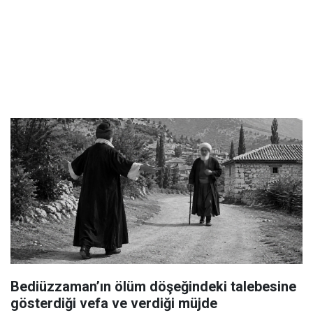
Bediüzzaman’ın ölüm döşeğindeki talebesine
gösterdiği vefa ve verdiği müjde