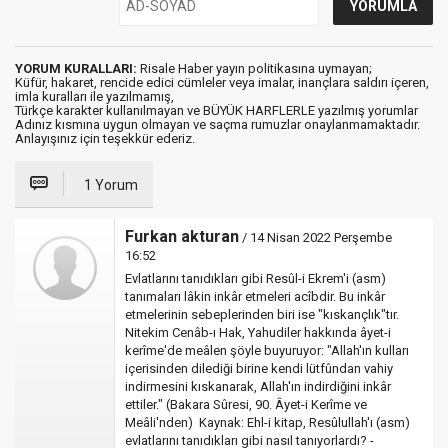
YORUM KURALLARI:
Risale Haber yayın politikasına uymayan;
Küfür, hakaret, rencide edici cümleler veya imalar, inançlara saldırı içeren,
imla kuralları ile yazılmamış,
Türkçe karakter kullanılmayan ve BÜYÜK HARFLERLE yazılmış yorumlar
Adınız kısmına uygun olmayan ve saçma rumuzlar onaylanmamaktadır.
Anlayışınız için teşekkür ederiz.
1 Yorum
Furkan akturan
/ 14 Nisan 2022 Perşembe
16:52
Evlatlarını tanıdıkları gibi Resûl-i Ekrem'i (asm)
tanımaları lâkin inkâr etmeleri acîbdir. Bu inkâr
etmelerinin sebeplerinden biri ise "kıskançlık"tır.
Nitekim Cenâb-ı Hak, Yahudiler hakkında âyet-i
kerîme'de meâlen şöyle buyuruyor: "Allah'ın kulları
içerisinden dilediği birine kendi lütfûndan vahiy
indirmesini kıskanarak, Allah'ın indirdiğini inkâr
ettiler." (Bakara Sûresi, 90. Âyet-i Kerîme ve
Meâli'nden) Kaynak: Ehl-i kitap, Resûlullah'ı (asm)
evlatlarını tanıdıkları gibi nasıl tanıyorlardı? -