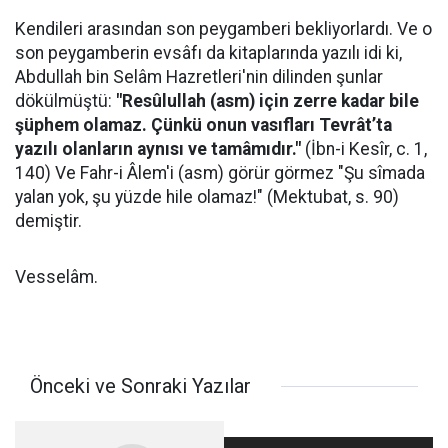
Kendileri arasından son peygamberi bekliyorlardı. Ve o
son peygamberin evsâfı da kitaplarında yazılı idi ki,
Abdullah bin Selâm Hazretleri'nin dilinden şunlar
dökülmüştü:
"Resûlullah (asm) için zerre kadar bile
şüphem olamaz. Çünkü onun vasıfları Tevrât’ta
yazılı olanların aynısı ve tamâmıdır."
(İbn-i Kesîr, c. 1,
140) Ve Fahr-i Âlem'i (asm) görür görmez "Şu sîmada
yalan yok, şu yüzde hile olamaz!" (Mektubat, s. 90)
demiştir.
Vesselâm.
Önceki ve Sonraki Yazılar