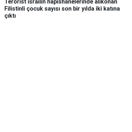
Terörist israilin hapishanelerinde alıkonan
Filistinli çocuk sayısı son bir yılda iki katına
çıktı