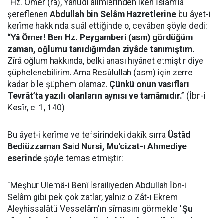
"Hz. Ömer (ra), Yahudi âlimlerinden iken İslâm’la
şereflenen
Abdullah bin Selâm Hazretlerine
bu âyet-i
kerîme hakkında suâl ettiğinde o, cevâben şöyle dedi:
“Yâ Ömer! Ben Hz. Peygamberi (asm) gördüğüm
zaman, oğlumu tanıdığımdan ziyâde tanımıştım.
Zîrâ oğlum hakkında, belki anası hıyânet etmiştir diye
şüphelenebilirim. Ama Resûlullah (asm) için zerre
kadar bile şüphem olamaz.
Çünkü onun vasıfları
Tevrât’ta yazılı olanların aynısı ve tamâmıdır.”
(İbn-i
Kesîr, c. 1, 140)
Bu âyet-i kerîme ve tefsirindeki dakîk sırra
Üstâd
Bediüzzaman Said Nursi, Mu'cizat-ı Ahmediye
eserinde
şöyle temas etmiştir:
"Meşhur Ulemâ-i Benî İsrailiyeden Abdullah İbn-i
Selâm gibi pek çok zatlar, yalnız o Zât-ı Ekrem
Aleyhissalâtü Vesselâm'ın sîmasını görmekle
"Şu