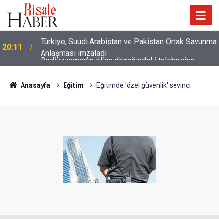
a
Bediüzzaman’ın ölüm döşeğindeki talebesine
16:14
gösterdiği vefa ve verdiği müjde
Anasayfa
Eğitim
Eğitimde 'özel güvenlik' sevinci