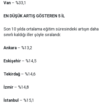
Van
– %33,1
EN DÜŞÜK ARTIŞ GÖSTEREN 5 İL
Son 10 yılda ortalama eğitim süresindeki artışın daha
sınırlı kaldığı iller şöyle sıralandı:
Ankara
– %13,2
Eskişehir
– %14,5
Tekirdağ
– %14,6
İzmir
– %14,8
İstanbul
– %15,1