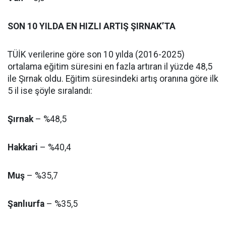
SON 10 YILDA EN HIZLI ARTIŞ ŞIRNAK’TA
TÜİK verilerine göre son 10 yılda (2016-2025)
ortalama eğitim süresini en fazla artıran il yüzde 48,5
ile Şırnak oldu. Eğitim süresindeki artış oranına göre ilk
5 il ise şöyle sıralandı:
Şırnak
– %48,5
Hakkari
– %40,4
Muş
– %35,7
Şanlıurfa
– %35,5