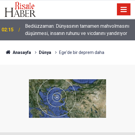
Bediüzzaman: Dünyasının tamamen mahvolmasını
02:15
düşünmesi, insanın ruhunu ve vicdanını yandırıyor
01:45
Paçalarını yerde sürünmeyecek şekilde yukarıda tut
Anasayfa
Dünya
Ege'de bir deprem daha