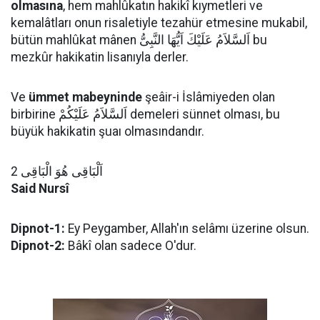
olmasına
, hem mahlûkatın hakikî kıymetleri ve
kemalâtları onun risaletiyle tezahür etmesine mukabil,
bütün mahlûkat mânen اَلسَّلاَمُ عَلَيْكَ اَيُّهَا النَّبِىُّ bu
mezkûr hakikatin lisanıyla derler.
Ve
ümmet mabeyninde
şeâir-i İslâmiyeden olan
birbirine اَلسَّلاَمُ عَلَيْكُمْ demeleri sünnet olması, bu
büyük hakikatin şuaı olmasındandır.
اَلْبَاقِى هُوَ الْبَاقِى 2
Said Nursî
Dipnot-1:
Ey Peygamber, Allah'ın selâmı üzerine olsun.
Dipnot-2:
Bâkî olan sadece O'dur.