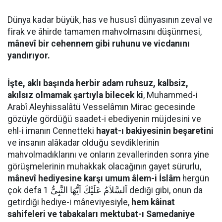
Dünya kadar büyük, has ve hususî dünyasının zeval ve
firak ve âhirde tamamen mahvolmasını düşünmesi,
mânevî bir cehennem gibi ruhunu ve vicdanını
yandırıyor.
İşte, aklı başında herbir adam ruhsuz, kalbsiz,
akılsız olmamak şartıyla bilecek ki
, Muhammed-i
Arabî Aleyhissalâtü Vesselâmın Mirac gecesinde
gözüyle gördüğü saadet-i ebediyenin müjdesini ve
ehl-i imanın Cennetteki
hayat-ı bakiyesinin beşaretini
ve insanın alâkadar olduğu sevdiklerinin
mahvolmadıklarını ve onların zevallerinden sonra yine
görüşmelerinin muhakkak olacağının gayet sürurlu,
mânevî hediyesine karşı umum âlem-i İslâm
hergün
çok defa اَلسَّلاَمُ عَلَيْكَ اَيُّهَا النَّبِىُّ 1 dediği gibi, onun da
getirdiği hediye-i mâneviyesiyle,
hem kâinat
sahifeleri ve tabakaları mektubat-ı Samedaniye