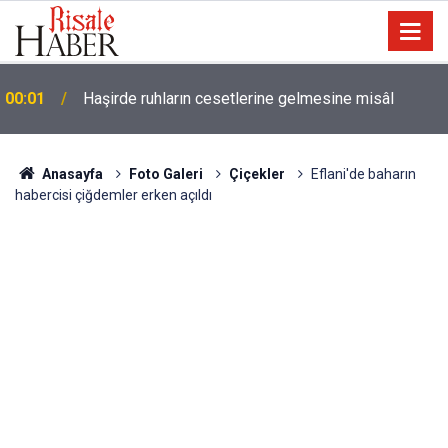
22:35
İstanbul'da gün doğumu, Van'da gün batımı
Anasayfa
Foto Galeri
Çiçekler
Eflani'de baharın
habercisi çiğdemler erken açıldı