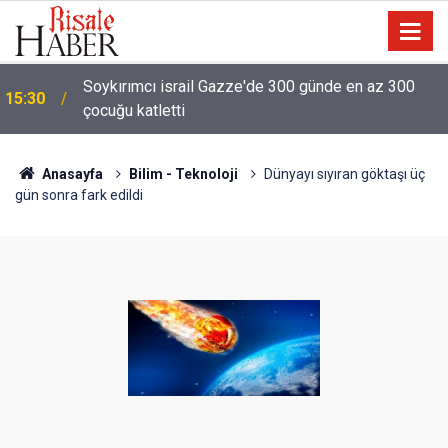
Anayasa Mahkemesi, kadınların erkeğin kütüğüne
14:30
kaydolmasına yönelik itirazı reddetti
Anasayfa
Bilim - Teknoloji
Dünyayı sıyıran göktaşı üç
gün sonra fark edildi