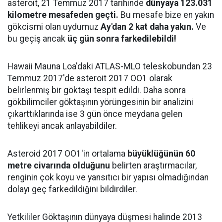
asteroit, 21 Temmuz 2017 tarihinde
dünyaya 123.031
kilometre mesafeden geçti.
Bu mesafe bize en yakın
gökcismi olan uydumuz
Ay'dan 2 kat daha yakın.
Ve
bu geçiş ancak
üç gün sonra farkedilebildi!
Hawaii Mauna Loa'daki ATLAS-MLO teleskobundan 23
Temmuz 2017'de asteroit 2017 OO1 olarak
belirlenmiş bir göktaşı tespit edildi. Daha sonra
gökbilimciler göktaşının yörüngesinin bir analizini
çıkarttıklarında ise 3 gün önce meydana gelen
tehlikeyi ancak anlayabildiler.
Asteroid 2017 OO1'in ortalama
büyüklüğünün 60
metre civarında olduğunu
belirten araştırmacılar,
renginin çok koyu ve yansıtıcı bir yapısı olmadığından
dolayı geç farkedildiğini bildirdiler.
Yetkililer Göktaşının dünyaya düşmesi halinde 2013