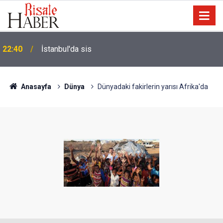
Biyoloji profesörünün parmağının ucunda niçin göz
21:18
yok?
Anasayfa
Dünya
Dünyadaki fakirlerin yarısı Afrika'da