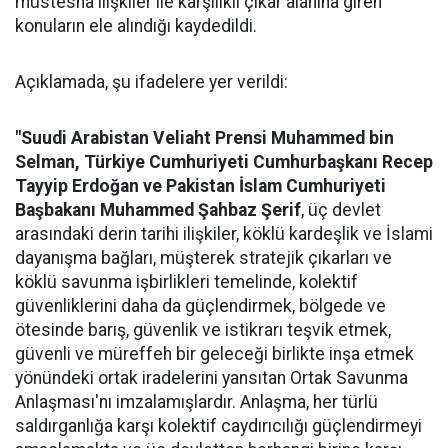
müstesna ilişkiler ile karşılıklı çıkar alanına giren
konuların ele alındığı kaydedildi.
Açıklamada, şu ifadelere yer verildi:
"Suudi Arabistan Veliaht Prensi Muhammed bin
Selman, Türkiye Cumhuriyeti Cumhurbaşkanı Recep
Tayyip Erdoğan ve Pakistan İslam Cumhuriyeti
Başbakanı Muhammed Şahbaz Şerif
, üç devlet
arasındaki derin tarihi ilişkiler, köklü kardeşlik ve İslami
dayanışma bağları, müşterek stratejik çıkarları ve
köklü savunma işbirlikleri temelinde, kolektif
güvenliklerini daha da güçlendirmek, bölgede ve
ötesinde barış, güvenlik ve istikrarı teşvik etmek,
güvenli ve müreffeh bir geleceği birlikte inşa etmek
yönündeki ortak iradelerini yansıtan Ortak Savunma
Anlaşması'nı imzalamışlardır. Anlaşma, her türlü
saldırganlığa karşı kolektif caydırıcılığı güçlendirmeyi