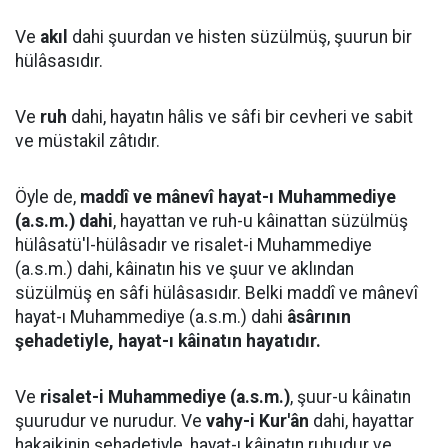
Ve
akıl
dahi şuurdan ve histen süzülmüş, şuurun bir
hülâsasıdır.
Ve
ruh
dahi, hayatın hâlis ve sâfi bir cevheri ve sabit
ve müstakil zâtıdır.
Öyle de,
maddî ve mânevî hayat-ı Muhammediye
(a.s.m.) dahi
, hayattan ve ruh-u kâinattan süzülmüş
hülâsatü'l-hülâsadır ve risalet-i Muhammediye
(a.s.m.) dahi, kâinatın his ve şuur ve aklından
süzülmüş en sâfi hülâsasıdır. Belki maddî ve mânevî
hayat-ı Muhammediye (a.s.m.) dahi
âsârının
şehadetiyle, hayat-ı kâinatın hayatıdır.
Ve
risalet-i Muhammediye (a.s.m.)
, şuur-u kâinatın
şuurudur ve nurudur. Ve
vahy-i Kur'ân
dahi, hayattar
hakaikinin şehadetiyle, hayat-ı kâinatın ruhudur ve