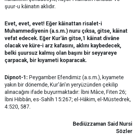
şuur-u kâinatın aklıdır.
Evet, evet, evet! Eğer kâinattan risalet-i
Muhammediyenin (a.s.m.) nuru çıksa, gitse, kâinat
vefat edecek. Eğer Kur'ân gitse,1 kâinat divâne
olacak ve küre-i arz kafasını, aklını kaybedecek,
belki şuursuz kalmış olan başını bir seyyareye
çarpacak, bir kıyameti koparacak.
Dipnot-1:
Peygamber Efendimiz (a.s.m.), kıyamete
yakın bir dönemde, Kur'ân'ın yeryüzünden çekilip
alınacağını ifade buyurmaktadır: İbni Mâce, Fiten 26;
İbni Hibbân, es-Sahîh 15:267; el-Hâkim, el-Müstedrek,
4:520, 587.
Bediüzzaman Said Nursi
Sözler