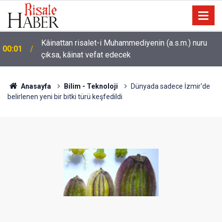
Sarıkamış ormanları rengarenk kelebeklere ev
22:35
sahipliği yapıyor
Anasayfa
Bilim - Teknoloji
Dünyada sadece İzmir'de
belirlenen yeni bir bitki türü keşfedildi