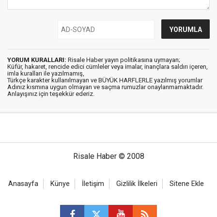
YORUM KURALLARI:
Risale Haber yayın politikasına uymayan;
Küfür, hakaret, rencide edici cümleler veya imalar, inançlara saldırı içeren,
imla kuralları ile yazılmamış,
Türkçe karakter kullanılmayan ve BÜYÜK HARFLERLE yazılmış yorumlar
Adınız kısmına uygun olmayan ve saçma rumuzlar onaylanmamaktadır.
Anlayışınız için teşekkür ederiz.
Risale Haber © 2008
Anasayfa
Künye
İletişim
Gizlilik İlkeleri
Sitene Ekle