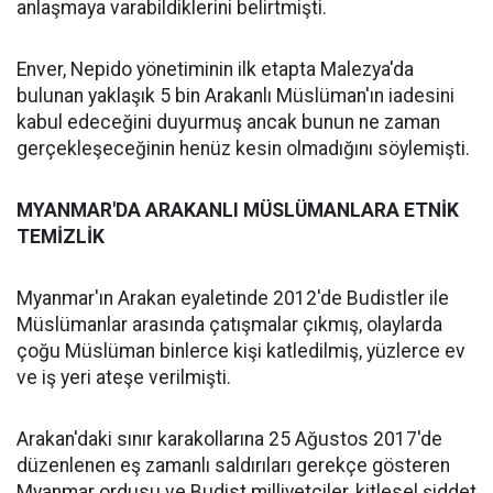
anlaşmaya varabildiklerini belirtmişti.
Enver, Nepido yönetiminin ilk etapta Malezya'da
bulunan yaklaşık 5 bin Arakanlı Müslüman'ın iadesini
kabul edeceğini duyurmuş ancak bunun ne zaman
gerçekleşeceğinin henüz kesin olmadığını söylemişti.
MYANMAR'DA ARAKANLI MÜSLÜMANLARA ETNİK
TEMİZLİK
Myanmar'ın Arakan eyaletinde 2012'de Budistler ile
Müslümanlar arasında çatışmalar çıkmış, olaylarda
çoğu Müslüman binlerce kişi katledilmiş, yüzlerce ev
ve iş yeri ateşe verilmişti.
Arakan'daki sınır karakollarına 25 Ağustos 2017'de
düzenlenen eş zamanlı saldırıları gerekçe gösteren
Myanmar ordusu ve Budist milliyetçiler, kitlesel şiddet