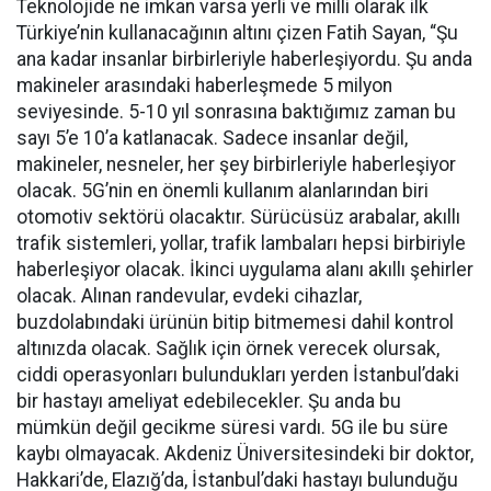
Teknolojide ne imkan varsa yerli ve milli olarak ilk
Türkiye’nin kullanacağının altını çizen Fatih Sayan, “Şu
ana kadar insanlar birbirleriyle haberleşiyordu. Şu anda
makineler arasındaki haberleşmede 5 milyon
seviyesinde. 5-10 yıl sonrasına baktığımız zaman bu
sayı 5’e 10’a katlanacak. Sadece insanlar değil,
makineler, nesneler, her şey birbirleriyle haberleşiyor
olacak. 5G’nin en önemli kullanım alanlarından biri
otomotiv sektörü olacaktır. Sürücüsüz arabalar, akıllı
trafik sistemleri, yollar, trafik lambaları hepsi birbiriyle
haberleşiyor olacak. İkinci uygulama alanı akıllı şehirler
olacak. Alınan randevular, evdeki cihazlar,
buzdolabındaki ürünün bitip bitmemesi dahil kontrol
altınızda olacak. Sağlık için örnek verecek olursak,
ciddi operasyonları bulundukları yerden İstanbul’daki
bir hastayı ameliyat edebilecekler. Şu anda bu
mümkün değil gecikme süresi vardı. 5G ile bu süre
kaybı olmayacak. Akdeniz Üniversitesindeki bir doktor,
Hakkari’de, Elazığ’da, İstanbul’daki hastayı bulunduğu