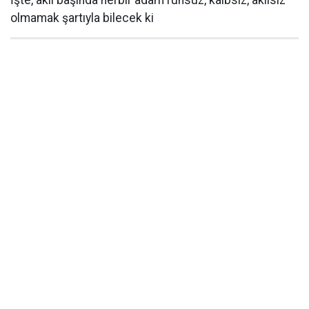
İşte, aklı başında herbir adam ruhsuz, kalbsiz, akılsız
olmamak şartıyla bilecek ki