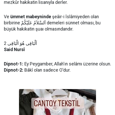
mezkûr hakikatin lisanıyla derler.
Ve
ümmet mabeyninde
şeâir-i İslâmiyeden olan
birbirine اَلسَّلاَمُ عَلَيْكُمْ demeleri sünnet olması, bu
büyük hakikatin şuaı olmasındandır.
اَلْبَاقِى هُوَ الْبَاقِى 2
Said Nursî
Dipnot-1:
Ey Peygamber, Allah'ın selâmı üzerine olsun.
Dipnot-2:
Bâkî olan sadece O'dur.