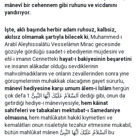
mânevî bir cehennem gibi ruhunu ve vicdanını
yandırıyor.
İşte, aklı başında herbir adam ruhsuz, kalbsiz,
akılsız olmamak şartıyla bilecek ki
, Muhammed-i
Arabî Aleyhissalâtü Vesselâmın Mirac gecesinde
gözüyle gördüğü saadet-i ebediyenin müjdesini ve
ehl-i imanın Cennetteki
hayat-ı bakiyesinin beşaretini
ve insanın alâkadar olduğu sevdiklerinin
mahvolmadıklarını ve onların zevallerinden sonra yine
görüşmelerinin muhakkak olacağının gayet sürurlu,
mânevî hediyesine karşı umum âlem-i İslâm
hergün
çok defa اَلسَّلاَمُ عَلَيْكَ اَيُّهَا النَّبِىُّ 1 dediği gibi, onun da
getirdiği hediye-i mâneviyesiyle,
hem kâinat
sahifeleri ve tabakaları mektubat-ı Samedaniye
olmasına
, hem mahlûkatın hakikî kıymetleri ve
kemalâtları onun risaletiyle tezahür etmesine mukabil,
bütün mahlûkat mânen اَلسَّلاَمُ عَلَيْكَ اَيُّهَا النَّبِىُّ bu