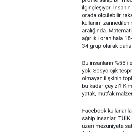
ilginçleşiyor. İnsanı
orada ölçülebilir ra
kullanım zannedileni
aralığında. Matematik
ağırlıklı oran hala 1
34 grup olarak daha
Bu insanların %55’i ev
yok. Sosyolojik tesp
olmayan ilişkinin to
bu kadar çeyizi? Kim
yatak, mutfak malze
Facebook kullananlar
sahip insanlar. TÜİK 
üzeri mezuniyete sah