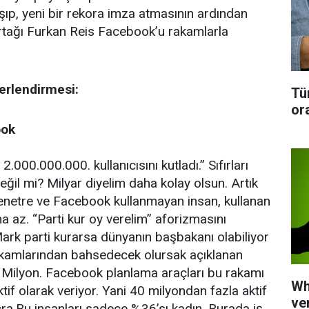
aşıp, yeni bir rekora imza atmasının ardından
ağı Furkan Reis Facebook’u rakamlarla
erlendirmesi:
Tü
or
ook
000.000.000. kullanıcısını kutladı.” Sıfırları
ğil mi? Milyar diyelim daha kolay olsun. Artık
enetre ve Facebook kullanmayan insan, kullanan
a az. “Parti kur oy verelim” aforizmasını
ark parti kurarsa dünyanın başbakanı olabiliyor
rakamlarından bahsedecek olursak açıklanan
 Milyon. Facebook planlama araçları bu rakamı
Wh
tif olarak veriyor. Yani 40 milyondan fazla aktif
ve
cra.Bu insanları sadece %36’sı kadın. Burada iş