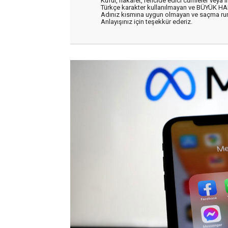
Küfür, hakaret, rencide edici cümleler veya im
Türkçe karakter kullanılmayan ve BÜYÜK H
Adınız kısmına uygun olmayan ve saçma ru
Anlayışınız için teşekkür ederiz.