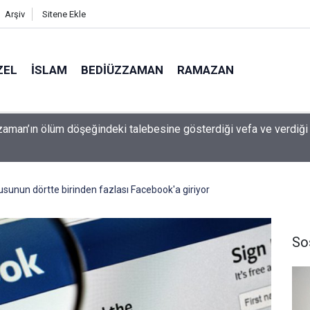
Arşiv
Sitene Ekle
ZEL
İSLAM
BEDIÜZZAMAN
RAMAZAN
 çocuk güvenliği davasında rekor ceza: 567 milyon dolar ödeyec
sunun dörtte birinden fazlası Facebook'a giriyor
So