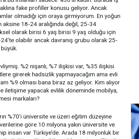
n aklına fake profiller konusu geliyor. Ancak
kamlar olmadığı için oraya girmiyorum. En yoğun
n aksine 18-24 aralığında değil, 25-34
sel olarak birisi 6 yaş birisi 9 yaş olduğu için
8-24’te olabilir ancak davranış grubu olarak 25-
 büyük.
liymiş. %2 nişanlı, %7 ilişkisi var, %35 ilişkisi
itlere girerek hadsizlik yapmayacağım ama evli
plam %9 olması bana biraz az geliyor. Kim alıyor
e iletişime yapacak evlilik döneminde mobilya,
mesi markaları?
ın %70’i üniversite ve üzeri eğitim düzeyine
verilerine göre 10 milyona yakın üniversite ve
ip insan var Türkiye’de. Arada 18 milyonluk bir