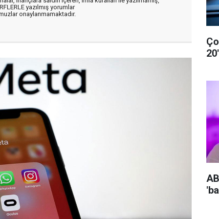
alar, inançlara saldırı içeren, imla kuralları ile yazılmamış,
ARFLERLE yazılmış yorumlar
muzlar onaylanmamaktadır.
Ço
20
AB
'b