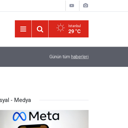
İstanbul
29 °C
ek
13:40
Çile çekilen yol!
Günün tüm
haberleri
syal - Medya