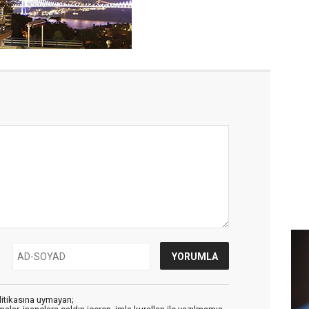
litikasına uymayan;