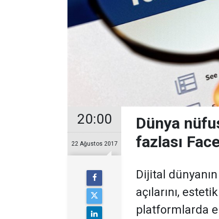
20:00
Dünya nüfus
fazlası Face
22 Ağustos 2017
Dijital dünyanın
açılarını, estetik
platformlarda en