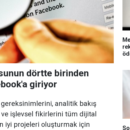
Me
re
öd
unun dörtte birinden
book'a giriyor
 gereksinimlerini, analitik bakış
 ve işlevsel fikirlerini tüm dijital
 iyi projeleri oluşturmak için
So