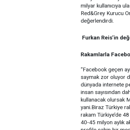
milyar kullanıcıya ul
Red&Grey Kurucu Ort
değerlendirdi.
Furkan Reis’in değ
Rakamlarla Faceb
“Facebook geçen ay 2.
saymak zor oluyor de
dünyada internete p
insan sayısından dah
kullanacak olursak M
yani.Biraz Türkiye 
rakam Türkiye’de 48
40-45 milyon aylık ak
profile sahip bir me