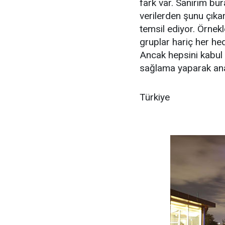
fark var. Sanırım bu
verilerden şunu çıkar
temsil ediyor. Örnek
gruplar hariç her hed
Ancak hepsini kabul 
sağlama yaparak ana
Türkiye