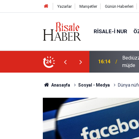
Yazarlar
Manşetler
Günün Haberleri
RISALE-I NUR
Ö
i talebesine gösterdiği vefa ve verdiği
24
14:57
Meta'ya
Anasayfa
Sosyal - Medya
Dünya nüfu