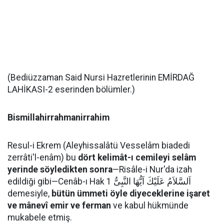
(Bediüzzaman Said Nursi Hazretlerinin EMİRDAĞ
LAHİKASI-2 eserinden bölümler.)
Bismillahirrahmanirrahim
Resul-i Ekrem (Aleyhissalâtü Vesselâm biadedi
zerrâti'l-enâm) bu
dört kelimât-ı cemileyi selâm
yerinde söyledikten sonra
—Risâle-i Nur'da izah
edildiği gibi—Cenâb-ı Hak اَلسَّلاَمُ عَلَيْكَ اَيُّهَا النَّبِىُّ 1
demesiyle,
bütün ümmeti öyle diyeceklerine işaret
ve mânevî emir ve ferman
ve kabul hükmünde
mukabele etmiş.