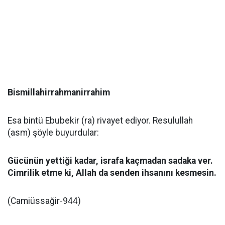
Bismillahirrahmanirrahim
Esa bintü Ebubekir (ra) rivayet ediyor. Resulullah
(asm) şöyle buyurdular:
Gücünün yettiği kadar, israfa kaçmadan sadaka ver.
Cimrilik etme ki, Allah da senden ihsanını kesmesin.
(Camiüssağir-944)