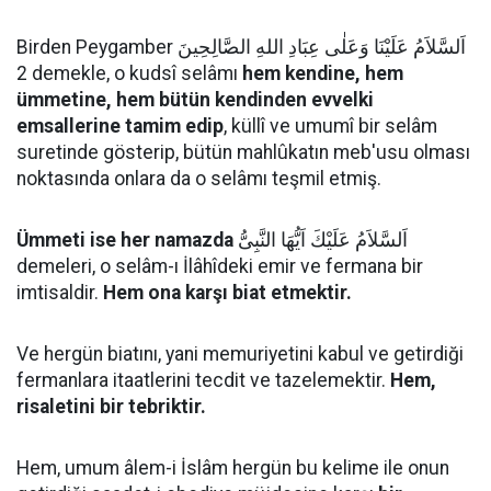
Birden Peygamber اَلسَّلاَمُ عَلَيْنَا وَعَلٰى عِبَادِ اللهِ الصَّالِحِينَ
2 demekle, o kudsî selâmı
hem kendine, hem
ümmetine, hem bütün kendinden evvelki
emsallerine tamim edip
, küllî ve umumî bir selâm
suretinde gösterip, bütün mahlûkatın meb'usu olması
noktasında onlara da o selâmı teşmil etmiş.
Ümmeti ise her namazda
اَلسَّلاَمُ عَلَيْكَ اَيُّهَا النَّبِىُّ
demeleri, o selâm-ı İlâhîdeki emir ve fermana bir
imtisaldir.
Hem ona karşı biat etmektir.
Ve hergün biatını, yani memuriyetini kabul ve getirdiği
fermanlara itaatlerini tecdit ve tazelemektir.
Hem,
risaletini bir tebriktir.
Hem, umum âlem-i İslâm hergün bu kelime ile onun