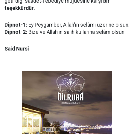
getirdiği saadet-i ebediye müjdesine karşı
bir
teşekkürdür.
Dipnot-1:
Ey Peygamber, Allah'ın selâmı üzerine olsun.
Dipnot-2:
Bize ve Allah'ın salih kullarına selâm olsun.
Said Nursî