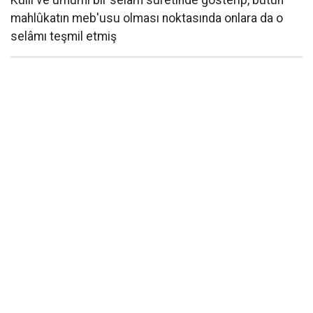
Küllî ve umumî bir selâm suretinde gösterip, bütün
mahlûkatın meb'usu olması noktasında onlara da o
selâmı teşmil etmiş