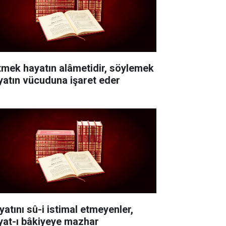
itmek hayatın alâmetidir, söylemek
yatın vücuduna işaret eder
yatını sû-i istimal etmeyenler,
yat-ı bâkiyeye mazhar