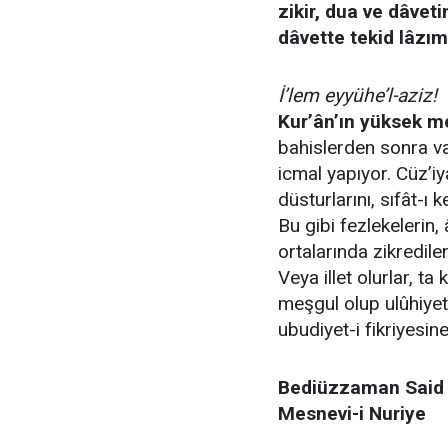
zikir, dua ve dâveti
dâvette tekid lâzım
İ’lem eyyühe’l-aziz!
Kur’ân’ın yüksek me
bahislerden sonra va
icmal yapıyor. Cüz’i
düsturlarını, sıfât-ı
Bu gibi fezlekelerin, 
ortalarında zikredil
Veya illet olurlar, ta 
meşgul olup ulûhiyet
ubudiyet-i fikriyesin
Bediüzzaman Said 
Mesnevi-i Nuriye