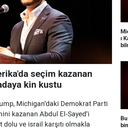
Mi
ı 
bi
rika'da seçim kazanan
daya kin kustu
ump, Michigan'daki Demokrat Parti
ini kazanan Abdul El-Sayed'i
Bu
 dolu ve israil karşıtı olmakla
bi