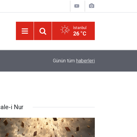
İstanbul
26 °C
15:35
Sosyal medya, derslerde başarısızlığa yol açıyo
Günün tüm
haberleri
ale-i Nur