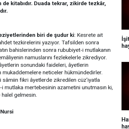
n de kitabıdır. Duada tekrar, zikirde tezkâr,
dır.
ziyetlerinden biri de şudur ki
: Kesrete ait
İş
hdet tezkirelerini yazıyor. Tafsilden sonra
ha
yatın bahislerinden sonra rububiyet-i mutlakanın
 kemâliyenin namuslarını fezlekelerle zikrediyor.
âyetlerin sonundaki faideleri, âyetlerin
en mukaddemelere neticeler hükmündedirler.
ki sâmiin fikri âyetlerde zikredilen cüz’iyatla
-i mutlaka mertebesinin azametini unutmasın ki,
e halel gelmesin.
Nursi
Ha
ha