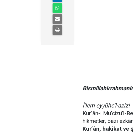
Bismillahirrahmani
İ’lem eyyühe’l-aziz!
Kur’ân-ı Mu’cizü’l-Be
hikmetler, bazı ezkâr
Kur’ân, hakikat ve ş