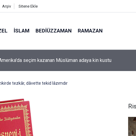
Arşiv
Sitene Ekle
ZEL
İSLAM
BEDIÜZZAMAN
RAMAZAN
 niye iki gözlü?
ikirde tezkâr, dâvette tekid lâzımdır
Ris