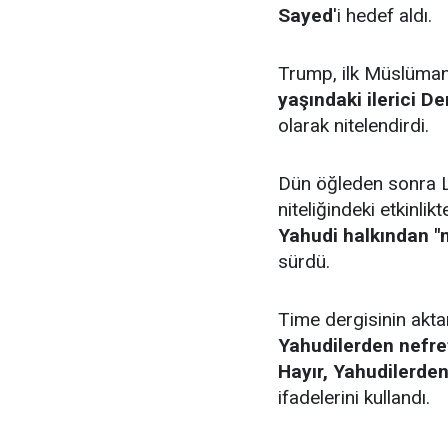
Sayed
'i hedef aldı.
Trump, ilk Müslüma
yaşındaki ilerici D
olarak nitelendirdi.
Dün öğleden sonra 
niteliğindeki etkinl
Yahudi halkından "n
sürdü.
Time dergisinin akt
Yahudilerden nefret 
Hayır, Yahudilerden 
ifadelerini kullandı.