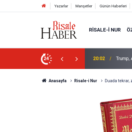
Yazarlar
Manşetler
Günün Haberleri
RISALE-I NUR
Ö
an Müslüman adaya kin kustu
24
16:00
Canlılar
Anasayfa
Risale-i Nur
Duada tekrar, z