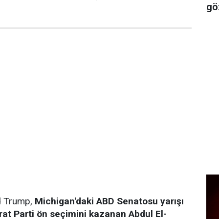
gö
d Trump,
Michigan'daki ABD Senatosu yarışı
rat Parti ön seçimini kazanan Abdul El-