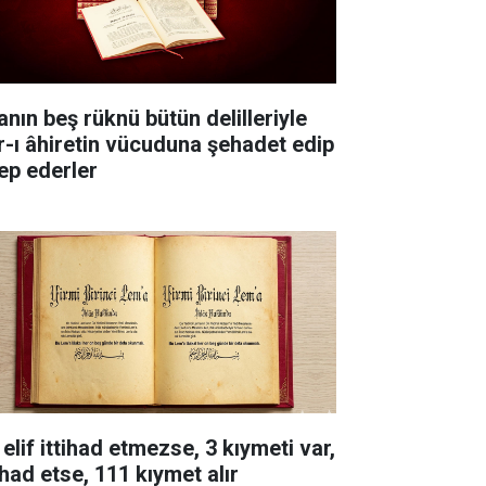
anın beş rüknü bütün delilleriyle
r-ı âhiretin vücuduna şehadet edip
lep ederler
elif ittihad etmezse, 3 kıymeti var,
ihad etse, 111 kıymet alır