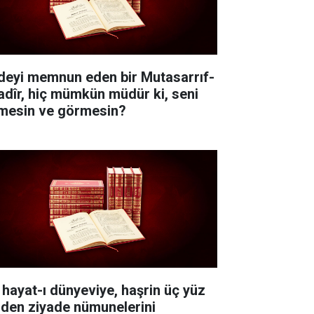
deyi memnun eden bir Mutasarrıf-
Kadîr, hiç mümkün müdür ki, seni
lmesin ve görmesin?
 hayat-ı dünyeviye, haşrin üç yüz
nden ziyade nümunelerini