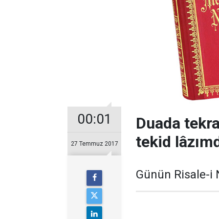
00:01
Duada tekrar
tekid lâzımd
27 Temmuz 2017
Günün Risale-i 