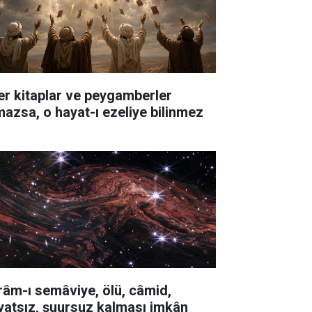
er kitaplar ve peygamberler
mazsa, o hayat-ı ezeliye bilinmez
râm-ı semâviye, ölü, câmid,
yatsız, şuursuz kalması imkân