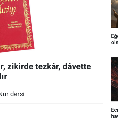
Eğ
ol
, zikirde tezkâr, dâvette
ır
Nur dersi
Ec
ha