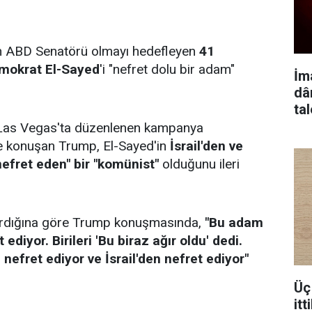
n ABD Senatörü olmayı hedefleyen
41
emokrat El-Sayed
'i "nefret dolu bir adam"
İm
dâ
ta
Las Vegas'ta düzenlenen kampanya
ikte konuşan Trump, El-Sayed'in
İsrail'den ve
efret eden" bir "komünist"
olduğunu ileri
ardığına göre Trump konuşmasında,
"Bu adam
ediyor. Birileri 'Bu biraz ağır oldu' dedi.
nefret ediyor ve İsrail'den nefret ediyor"
Üç 
itt