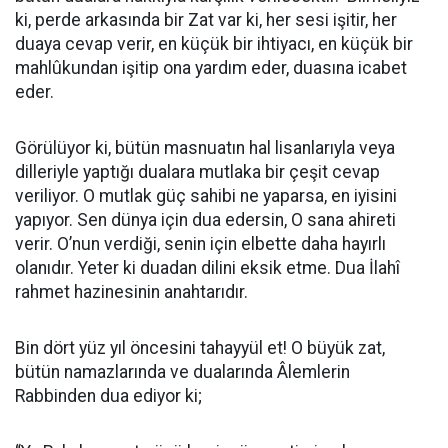
ki, perde arkasında bir Zat var ki, her sesi işitir, her
duaya cevap verir, en küçük bir ihtiyacı, en küçük bir
mahlûkundan işitip ona yardım eder, duasına icabet
eder.
Görülüyor ki, bütün masnuatın hal lisanlarıyla veya
dilleriyle yaptığı dualara mutlaka bir çeşit cevap
veriliyor. O mutlak güç sahibi ne yaparsa, en iyisini
yapıyor. Sen dünya için dua edersin, O sana ahireti
verir. O’nun verdiği, senin için elbette daha hayırlı
olanıdır. Yeter ki duadan dilini eksik etme. Dua İlahî
rahmet hazinesinin anahtarıdır.
Bin dört yüz yıl öncesini tahayyül et! O büyük zat,
bütün namazlarında ve dualarında Âlemlerin
Rabbinden dua ediyor ki;