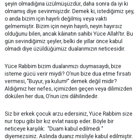
şeyin olmadığına üzülmüşüzdür, daha sonra da iyi ki
olmamış diye sevinmişizdir. Demek ki, istediğimiz şey,
o anda bizim için hayırlı değilmiş veya vakti
gelmemiştir. Bizim için neyin hayırlı, neyin hayırsız
olduğunu bilen, ancak kâinatın sahibi Yüce Allah’tır. Bu
gün sevindiğimiz şeyler, belki de yıllar önce kabul
olmadı diye üzüldüğümüz dualarımızın neticesidir.
Yüce Rabbim bizim dualarımızı duymasaydı, bize
isteme gücü verir miydi? O’nun bize dua etme fırsatı
vermesi, “Buyur, ya kulum!” demek değil midir?
Aldığımız her nefes, içimizden geçen veya dilimizden
dökülen her dua, O’nun izni dâhilindedir.
Siz bir erkek çocuk arzu edersiniz, Yüce Rabbim size
nur topu gibi bir kız evlat nasip eder. Böyle bir
neticeye karşılık: “Duam kabul edilmedi “
diyemezsiniz. Aslında duanız misliyle kabul edilmiştir.