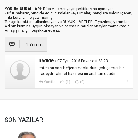
YORUM KURALLARI:
Risale Haber yayın politikasına uymayan;
Küfür, hakaret, rencide edici cümleler veya imalar, inançlara saldırı içeren,
imla kuralları ile yazılmamış,
Türkçe karakter kullanılmayan ve BÜYÜK HARFLERLE yazılmış yorumlar
Adınız kısmına uygun olmayan ve saçma rumuzlar onaylanmamaktadır.
Anlayışınız için teşekkür ederiz.
1 Yorum
nadide
/ 07 Eylül 2015 Pazartesi 23:23
enfes bir yazı beğenerek okudum çok çarpıcı bir
ifadeydi, rahmet hazinesinin anahtarı duadır ....
Yanıtla
(1)
(0)
SON YAZILAR