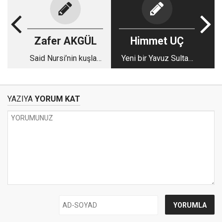
Zafer AKGÜL
Himmet UÇ
Said Nursi’nin kuşları
Yeni bir Yavuz Sultan
sinekler
Selim mi gerek?
YAZIYA
YORUM KAT