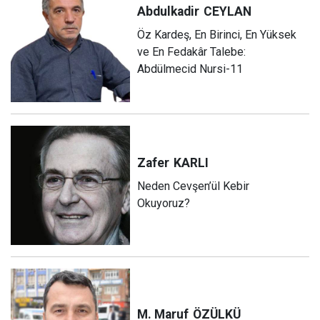
Abdulkadir
CEYLAN
Öz Kardeş, En Birinci, En Yüksek
ve En Fedakâr Talebe:
Abdülmecid Nursi-11
Zafer
KARLI
Neden Cevşen’ül Kebir
Okuyoruz?
M. Maruf
ÖZÜLKÜ