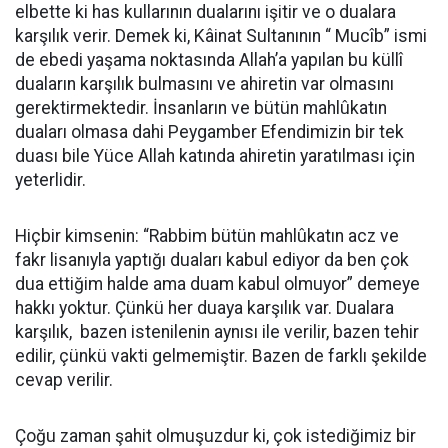
elbette ki has kullarının dualarını işitir ve o dualara
karşılık verir. Demek ki, Kâinat Sultanının “ Mucîb” ismi
de ebedi yaşama noktasında Allah’a yapılan bu küllî
duaların karşılık bulmasını ve ahiretin var olmasını
gerektirmektedir. İnsanların ve bütün mahlûkatın
duaları olmasa dahi Peygamber Efendimizin bir tek
duası bile Yüce Allah katında ahiretin yaratılması için
yeterlidir.
Hiçbir kimsenin: “Rabbim bütün mahlûkatın acz ve
fakr lisanıyla yaptığı duaları kabul ediyor da ben çok
dua ettiğim halde ama duam kabul olmuyor” demeye
hakkı yoktur. Çünkü her duaya karşılık var. Dualara
karşılık, bazen istenilenin aynısı ile verilir, bazen tehir
edilir, çünkü vakti gelmemiştir. Bazen de farklı şekilde
cevap verilir.
Çoğu zaman şahit olmuşuzdur ki, çok istediğimiz bir