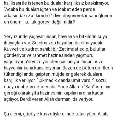
hal lisanı ile istenen bu dualar karşılıksız bırakılmıyor.
“Acaba bu duaları işiten ve icabet eden perde
arkasındaki Zat kimdir?” diye düşünmek insanoğlunun
en önemli kulluk görevi değil midir?
Yeryüzünde yaşayan insan, hayvan ve bitkilerin suya
ihtiyaçları var. Su olmazsa hayatları da olmayacak.
Kuvvet ve kudret sahibi bir Zat imdat edip, bulutları
gönderiyor ve rahmet hazinesinden yağmuru
yağdırıyor. Yeryüzü yeniden canlanıyor. İnsanlar ve
hayvanlar kana kana içiyorlar. Bazen de bütün ümitlerin
tükendiği anda, gaipten müjdeler gelerek dualara
karşılık veriliyor. “Çıkmadık canda ümit vardır” sözü,
duaya icabetin neticesidir. Yüce Allah’ın “Şafi” isminin
gereği olarak şifa hazinesinin kapıları ardına kadar
açılıyor. Derdi veren Allah dermanı da veriyor.
Şu âlemi, gücüyle kuvvetiyle elinde tutan yüce Allah,