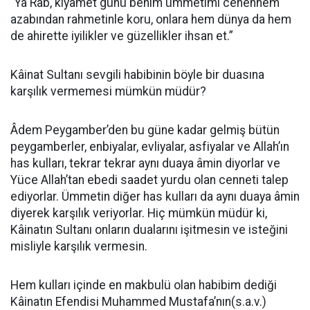
“Ya Rab, kıyamet günü benim ümmetimi cehennem
azabından rahmetinle koru, onlara hem dünya da hem
de ahirette iyilikler ve güzellikler ihsan et.”
Kâinat Sultanı sevgili habibinin böyle bir duasına
karşılık vermemesi mümkün müdür?
Âdem Peygamber’den bu güne kadar gelmiş bütün
peygamberler, enbiyalar, evliyalar, asfiyalar ve Allah’ın
has kulları, tekrar tekrar aynı duaya âmin diyorlar ve
Yüce Allah’tan ebedi saadet yurdu olan cenneti talep
ediyorlar. Ümmetin diğer has kulları da aynı duaya âmin
diyerek karşılık veriyorlar. Hiç mümkün müdür ki,
Kâinatın Sultanı onların dualarını işitmesin ve isteğini
misliyle karşılık vermesin.
Hem kulları içinde en makbulü olan habibim dediği
Kâinatın Efendisi Muhammed Mustafa’nın(s.a.v.)