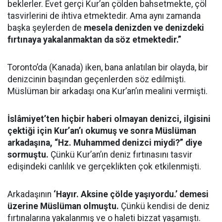
beklerler. Evet gerçi Kur’an çölden bahsetmekte, çöl
tasvirlerini de ihtiva etmektedir. Ama aynı zamanda
başka şeylerden de
mesela denizden ve denizdeki
fırtınaya yakalanmaktan da söz etmektedir.”
Toronto’da (Kanada) iken, bana anlatılan bir olayda, bir
denizcinin başından geçenlerden söz edilmişti.
Müslüman bir arkadaşı ona Kur’an’ın mealini vermişti.
İslâmiyet’ten hiçbir haberi olmayan denizci, ilgisini
çektiği için Kur’an’ı okumuş ve sonra Müslüman
arkadaşına, “Hz. Muhammed denizci miydi?” diye
sormuştu.
Çünkü Kur’an’ın deniz fırtınasını tasvir
edişindeki canlılık ve gerçeklikten çok etkilenmişti.
Arkadaşının
‘Hayır. Aksine çölde yaşıyordu.’ demesi
üzerine Müslüman olmuştu.
Çünkü kendisi de deniz
fırtınalarına yakalanmış ve o haleti bizzat yaşamıştı.