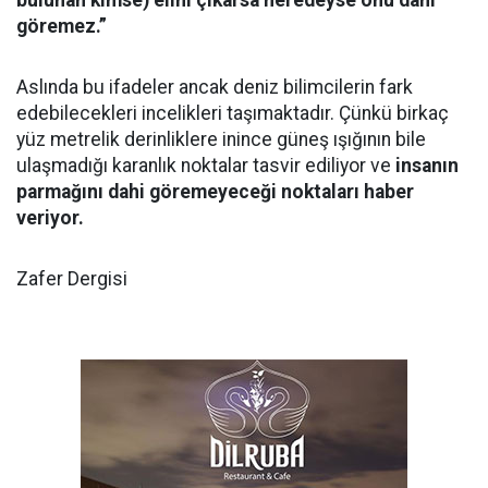
bulunan kimse) elini çıkarsa neredeyse onu dahi
göremez.”
Aslında bu ifadeler ancak deniz bilimcilerin fark
edebilecekleri incelikleri taşımaktadır. Çünkü birkaç
yüz metrelik derinliklere inince güneş ışığının bile
ulaşmadığı karanlık noktalar tasvir ediliyor ve
insanın
parmağını dahi göremeyeceği noktaları haber
veriyor.
Zafer Dergisi