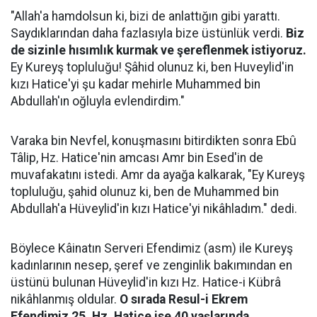
"Allah'a hamdolsun ki, bizi de anlattığın gibi yarattı.
Saydıklarından daha fazlasıyla bize üstünlük verdi.
Biz
de sizinle hısımlık kurmak ve şereflenmek istiyoruz.
Ey Kureyş topluluğu! Şâhid olunuz ki, ben Huveylid'in
kızı Hatice'yi şu kadar mehirle Muhammed bin
Abdullah'ın oğluyla evlendirdim."
Varaka bin Nevfel, konuşmasını bitirdikten sonra Ebû
Tâlip, Hz. Hatice'nin amcası Amr bin Esed'in de
muvafakatını istedi. Amr da ayağa kalkarak, "Ey Kureyş
topluluğu, şahid olunuz ki, ben de Muhammed bin
Abdullah'a Hüveylid'in kızı Hatice'yi nikâhladım." dedi.
Böylece Kâinatın Serveri Efendimiz (asm) ile Kureyş
kadınlarının nesep, şeref ve zenginlik bakımından en
üstünü bulunan Hüveylid'in kızı Hz. Hatice-i Kübrâ
nikâhlanmış oldular.
O sırada Resul-i Ekrem
Efendimiz 25, Hz. Hatice ise 40 yaşlarında