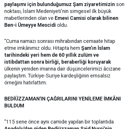
paylaşımı için bulunduğumuz Şam ziyaretimizin
son
noktası, İslam Medeniyeti'nin simgesel ilk büyük
mabetlerinden olan ve
Emevi Camisi olarak bilinen
Ben-i Ümeyye Mescidi
oldu.
"Cuma namazı sonrası mihrabından cemaate hitap
etme imkânımız oldu. Hitapta hem
Şam’ın İslam
tarihindeki yeri hem de 60 yıllık zulüm ve
istibdattan sonra birliği, beraberliği koruyarak
ülkenin yeniden imarına dair düşüncelerimizi âcizane
paylaştım. Türkiye-Suriye kardeşliğinin emsalsiz
örneğini hatırlattım.
BEDİÜZZAMAN'IN ÇAĞRILARINI YENİLEME İMKÂNI
BULDUM
"115 sene önce aynı camide yapılan bir toplantıda
Anadolu'dan giden Bediüzzaman Said Nursi'nin