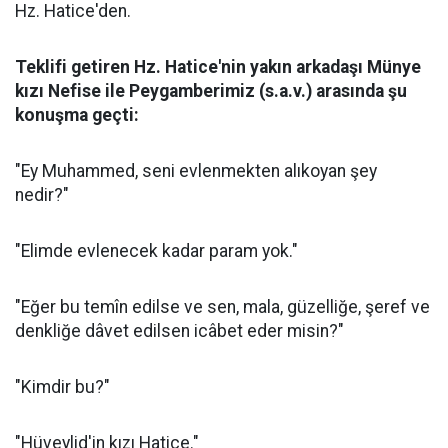
Hz. Hatice'den.
Teklifi getiren Hz. Hatice'nin yakın arkadaşı Münye
kızı Nefise ile Peygamberimiz (s.a.v.) arasında şu
konuşma geçti:
"Ey Muhammed, seni evlenmekten alıkoyan şey
nedir?"
"Elimde evlenecek kadar param yok."
"Eğer bu temîn edilse ve sen, mala, güzelliğe, şeref ve
denkliğe dâvet edilsen icâbet eder misin?"
"Kimdir bu?"
"Hüveylid'in kızı Hatice."