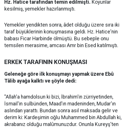
Hz. Hatice tarafından temin edilmişti.
Koyunlar
kesilmiş, yemekler hazırlanmıştı.
Yemekler yendikten sonra, âdet olduğu üzere sıra iki
taraf büyüklerinin konuşmasına geldi. Hz. Hatice'nin
babası Ficar Harbinde ölmüştü. Bu sebeple onu
temsilen merasime, amcası Amr bin Esed katılmıştı.
ERKEK TARAFININ KONUŞMASI
Geleneğe göre ilk konuşmayı yapmak üzere Ebû
Tâlib ayağa kalktı ve şöyle dedi:
"Allah'a hamdolsun ki bizi, İbrahim'in zürriyetinden,
İsmail'in sulbünden, Maad'ın madeninden, Mudar'ın
aslından yarattı. Bundan sonra asıl maksada gelir ve
derim ki: Kardeşimin oğlu Muhammed bin Abdullah ki,
akrabanız olduğu malûmunuzdur. Onunla Kureyş'ten