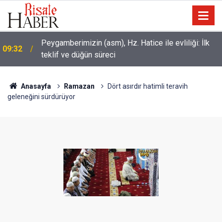
Peygamberimizin (asm), Hz. Hatice ile evliliği: İlk
09:32
teklif ve düğün süreci
Anasayfa
Ramazan
Dört asırdır hatimli teravih
geleneğini sürdürüyor