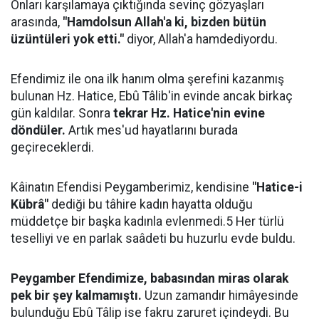
Onları karşılamaya çıktığında sevinç gözyaşları
arasında,
"Hamdolsun Allah'a ki, bizden bütün
üzüntüleri yok etti."
diyor, Allah'a hamdediyordu.
Efendimiz ile ona ilk hanım olma şerefini kazanmış
bulunan Hz. Hatice, Ebû Tâlib'in evinde ancak birkaç
gün kaldılar. Sonra
tekrar Hz. Hatice'nin evine
döndüler.
Artık mes'ud hayatlarını burada
geçireceklerdi.
Kâinatın Efendisi Peygamberimiz, kendisine
"Hatice-i
Kübrâ"
dediği bu tâhire kadın hayatta olduğu
müddetçe bir başka kadınla evlenmedi.5 Her türlü
teselliyi ve en parlak saâdeti bu huzurlu evde buldu.
Peygamber Efendimize, babasından miras olarak
pek bir şey kalmamıştı.
Uzun zamandır himâyesinde
bulunduğu Ebû Tâlip ise fakru zaruret içindeydi. Bu