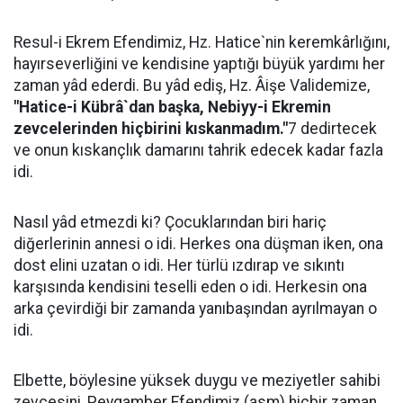
Resul-i Ekrem Efendimiz, Hz. Hatice`nin keremkârlığını,
hayırseverliğini ve kendisine yaptığı büyük yardımı her
zaman yâd ederdi. Bu yâd ediş, Hz. Âişe Validemize,
"Hatice-i Kübrâ`dan başka, Nebiyy-i Ekremin
zevcelerinden hiçbirini kıskanmadım."
7 dedirtecek
ve onun kıskançlık damarını tahrik edecek kadar fazla
idi.
Nasıl yâd etmezdi ki? Çocuklarından biri hariç
diğerlerinin annesi o idi. Herkes ona düşman iken, ona
dost elini uzatan o idi. Her türlü ızdırap ve sıkıntı
karşısında kendisini teselli eden o idi. Herkesin ona
arka çevirdiği bir zamanda yanıbaşından ayrılmayan o
idi.
Elbette, böylesine yüksek duygu ve meziyetler sahibi
zevcesini, Peygamber Efendimiz (asm) hiçbir zaman