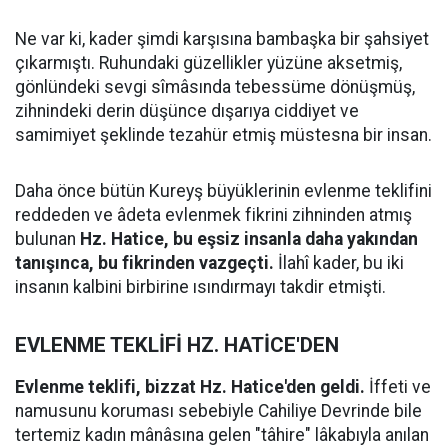
Ne var ki, kader şimdi karşısına bambaşka bir şahsiyet
çıkarmıştı. Ruhundaki güzellikler yüzüne aksetmiş,
gönlündeki sevgi sîmâsında tebessüme dönüşmüş,
zihnindeki derin düşünce dışarıya ciddiyet ve
samimiyet şeklinde tezahür etmiş müstesna bir insan.
Daha önce bütün Kureyş büyüklerinin evlenme teklifini
reddeden ve âdeta evlenmek fikrini zihninden atmış
bulunan
Hz. Hatice, bu eşsiz insanla daha yakından
tanışınca, bu fikrinden vazgeçti.
İlahî kader, bu iki
insanın kalbini birbirine ısındırmayı takdir etmişti.
EVLENME TEKLİFİ HZ. HATİCE'DEN
Evlenme teklifi, bizzat Hz. Hatice'den geldi.
İffeti ve
namusunu koruması sebebiyle Cahiliye Devrinde bile
tertemiz kadın mânâsına gelen "tâhire" lâkabıyla anılan