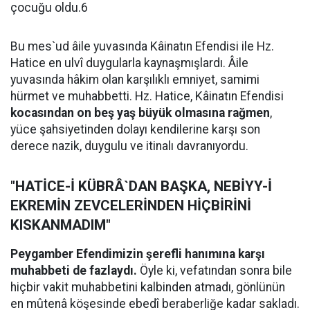
çocuğu oldu.6
Bu mes`ud âile yuvasında Kâinatın Efendisi ile Hz.
Hatice en ulvî duygularla kaynaşmışlardı. Âile
yuvasında hâkim olan karşılıklı emniyet, samimi
hürmet ve muhabbetti. Hz. Hatice, Kâinatın Efendisi
kocasından on beş yaş büyük olmasına rağmen
,
yüce şahsiyetinden dolayı kendilerine karşı son
derece nazik, duygulu ve itinalı davranıyordu.
"HATİCE-İ KÜBRÂ`DAN BAŞKA, NEBİYY-İ
EKREMİN ZEVCELERİNDEN HİÇBİRİNİ
KISKANMADIM"
Peygamber Efendimizin şerefli hanımına karşı
muhabbeti de fazlaydı.
Öyle ki, vefatından sonra bile
hiçbir vakit muhabbetini kalbinden atmadı, gönlünün
en mûtenâ köşesinde ebedî beraberliğe kadar sakladı.