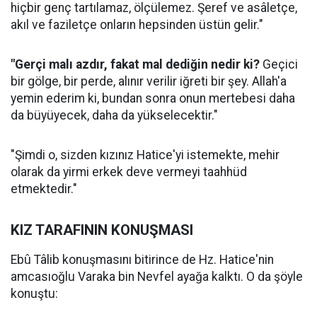
hiçbir genç tartılamaz, ölçülemez. Şeref ve asâletçe,
akıl ve faziletçe onların hepsinden üstün gelir."
"Gerçi malı azdır, fakat mal dediğin nedir ki?
Geçici
bir gölge, bir perde, alınır verilir iğreti bir şey. Allah'a
yemin ederim ki, bundan sonra onun mertebesi daha
da büyüyecek, daha da yükselecektir."
"Şimdi o, sizden kızınız Hatice'yi istemekte, mehir
olarak da yirmi erkek deve vermeyi taahhüd
etmektedir."
KIZ TARAFININ KONUŞMASI
Ebû Tâlib konuşmasını bitirince de Hz. Hatice'nin
amcasıoğlu Varaka bin Nevfel ayağa kalktı. O da şöyle
konuştu: