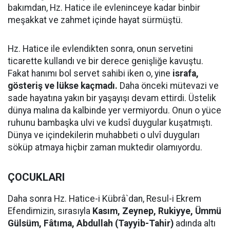
bakımdan, Hz. Hatice ile evleninceye kadar binbir
meşakkat ve zahmet içinde hayat sürmüştü.
Hz. Hatice ile evlendikten sonra, onun servetini
ticarette kullandı ve bir derece genişliğe kavuştu.
Fakat hanımı bol servet sahibi iken o, yine
israfa,
gösteriş ve lükse kaçmadı.
Daha önceki mütevazi ve
sade hayatına yakın bir yaşayışı devam ettirdi. Üstelik
dünya malına da kalbinde yer vermiyordu. Onun o yüce
ruhunu bambaşka ulvi ve kudsî duygular kuşatmıştı.
Dünya ve içindekilerin muhabbeti o ulvî duyguları
söküp atmaya hiçbir zaman muktedir olamıyordu.
ÇOCUKLARI
Daha sonra Hz. Hatice-i Kübrâ`dan, Resul-i Ekrem
Efendimizin, sırasıyla
Kasım, Zeynep, Rukiyye, Ümmü
Gülsüm, Fâtıma, Abdullah (Tayyib-Tahir)
adında altı