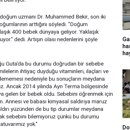
ve doğum uzmanı Dr. Muhammed Bekir, son iki
doğumlarının arttığını söyledi. "Doğum
aşık 400 bebek dünyaya geliyor. Yaklaşık
Ga
uyor." dedi. Artışın olası nedenlerini şöyle
ha
ha
oğu Guta’da bu durumu doğrudan bir sebebe
elerin ihtiyaç duyduğu vitaminleri, ilaçları ve
 edememesi nedeniyle bu sonuçların meydana
uz. Ancak 2014 yılında Ayn Terma bölgesinde
ya gelen bir bebek oldu. Sebebini öğrenmek için
ım. Annesi ve babası kimyasal saldırıya maruz
aldırı yüzünden de bu tip durumlar meydana
arak sebebini bilemiyoruz çünkü bu durumu
atuvarımız yok."
Do