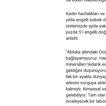
Kadın hastalıkları 
yılda engelli bebek 
ünitemizde ayda yakl
yüzde 5'i engelli doğ
anlattı:
"Abluka altındaki D
bağlayamıyoruz. Hamil
mineralleri tedarik
geldiğini düşünüyor
tek bir ayakla dünya
ailesini sorguya ald
kalmıştı. Kimyasal s
gelebiliyor. Tam ol
inceleyecek bir labor