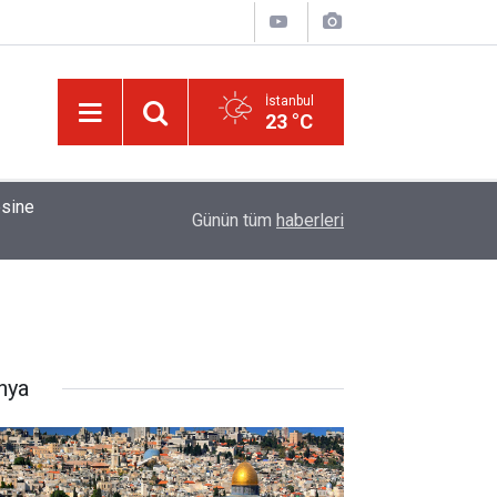
İstanbul
23 °C
01:15
Bildirilmedi mi ki insan için, kendi çalıştığından
Günün tüm
haberleri
nya