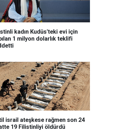
istinli kadın Kudüs'teki evi için
ılan 1 milyon dolarlık teklifi
ddetti
til israil ateşkese rağmen son 24
tte 19 Filistinliyi öldürdü