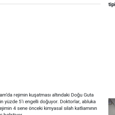
tip
Şam'da rejimin kuşatması altındaki Doğu Guta
n yüzde 5'i engelli doğuyor. Doktorlar, abluka
 rejimin 4 sene önceki kimyasal silah katliamının
 belirtiyor.