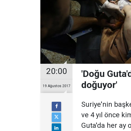
20:00
'Doğu Guta'd
doğuyor'
19 Ağustos 2017
Suriye'nin başke
ve 4 yıl önce ki
Guta'da her ay 