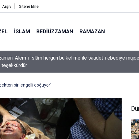
Arşiv
Sitene Ekle
ZEL
İSLAM
BEDIÜZZAMAN
RAMAZAN
k etme ki, Allah da senden ihsanını kesmesin
ekten biri engelli doğuyor'
Dü