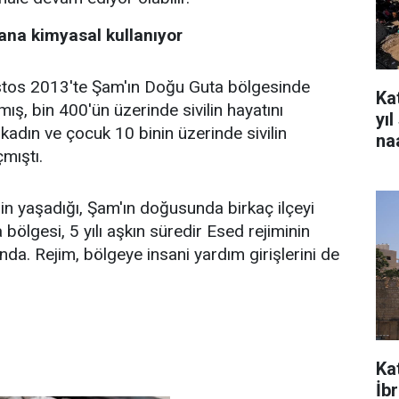
ana kimyasal kullanıyor
stos 2013'te Şam'ın Doğu Guta bölgesinde
Kat
mış, bin 400'ün üzerinde sivilin hayatını
yı
adın ve çocuk 10 binin üzerinde sivilin
na
mıştı.
lin yaşadığı, Şam'ın doğusunda birkaç ilçeyi
ölgesi, 5 yılı aşkın süredir Esed rejiminin
nda. Rejim, bölgeye insani yardım girişlerini de
Ka
İb