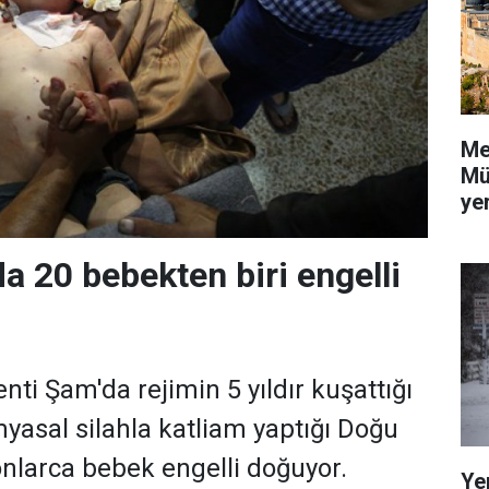
Me
Mü
yer
a 20 bebekten biri engelli
nti Şam'da rejimin 5 yıldır kuşattığı
myasal silahla katliam yaptığı Doğu
onlarca bebek engelli doğuyor.
Ye