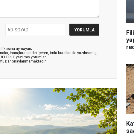
Fil
yap
re
litikasına uymayan;
alar, inançlara saldırı içeren, imla kuralları ile yazılmamış,
ARFLERLE yazılmış yorumlar
muzlar onaylanmamaktadır.
Ka
saa