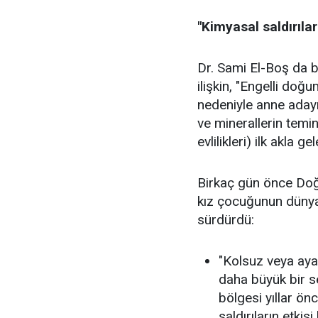
"Kimyasal saldırılar
Dr. Sami El-Boş da b
ilişkin, "Engelli doğu
nedeniyle anne adayı
ve minerallerin temin
evlilikleri) ilk akla 
Birkaç gün önce Doğu
kız çocuğunun dünyay
sürdürdü:
"Kolsuz veya ayak
daha büyük bir se
bölgesi yıllar ön
saldırıların etkis