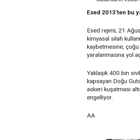
Esed 2013'ten bu y
Esed rejimi, 21 Ağu
kimyasal silah kullan
kaybetmesine, çoğu k
yaralanmasına yol aç
Yaklaşık 400 bin sivi
kapsayan Doğu Guta b
askeri kuşatması altı
engelliyor.
AA