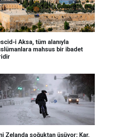
scid-i Aksa, tüm alanıyla
slümanlara mahsus bir ibadet
idir
ni Zelanda soğuktan üşüyor: Kar,