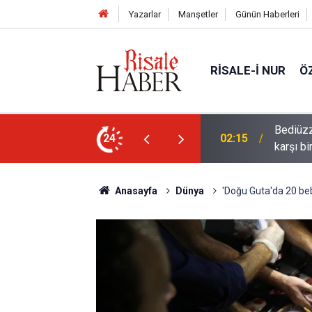
Yazarlar
Manşetler
Günün Haberleri
RISALE-I NUR
Ö
ün bu kelime ile saadet-i ebediye müjdesine
24
01:45
Cimrili
Anasayfa
Dünya
'Doğu Guta'da 20 beb