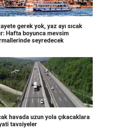
kayete gerek yok, yaz ayı sıcak
ur: Hafta boyunca mevsim
rmallerinde seyredecek
cak havada uzun yola çıkacaklara
yati tavsiyeler