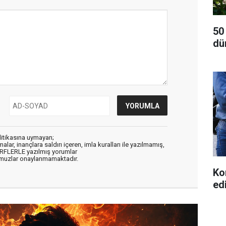
50
dü
litikasına uymayan;
alar, inançlara saldırı içeren, imla kuralları ile yazılmamış,
ARFLERLE yazılmış yorumlar
muzlar onaylanmamaktadır.
Ko
ed