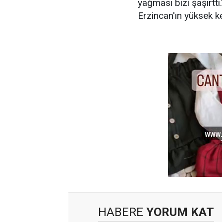
yağması bizi şaşırtt
Erzincan'ın yüksek k
HABERE
YORUM KAT