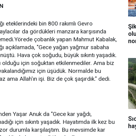
IN
ğı eteklerindeki bin 800 rakımlı Gevro
Şi
yaylacılar da gördükleri manzara karşısında
ol
leyemedi.Yörede çobanlık yapan Mahmut Kabalak,
no
ığı açıklamada, "Gece yağan yağmur sabaha
önüştü. Hava çok soğudu, büyük sıkıntı yaşadık.
ü olduğu için soğuktan etkilenmediler. Ama biz
 yakalandığımız için üşüdük. Normalde bu
ama Allah'ın işi. Biz de çok şaşırdık." dedi.
erinden Yaşar Anuk da "Gece kar yağdı,
Sı
madığı için sıkıntı yaşadık. Hayatımda ilk kez bu
ha
zor durumla karşılaştım. Bu mevsimde kar