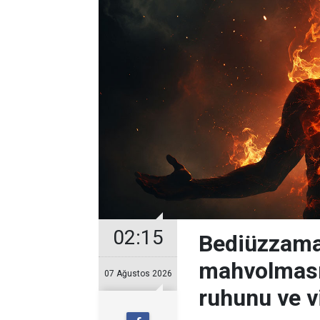
02:15
Bediüzzama
mahvolması
07 Ağustos 2026
ruhunu ve v