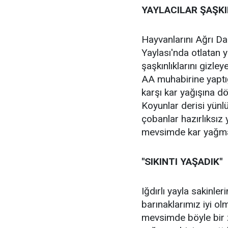
YAYLACILAR ŞAŞK
Hayvanlarını Ağrı Da
Yaylası'nda otlatan 
şaşkınlıklarını giz
AA muhabirine yapt
karşı kar yağışına d
Koyunlar derisi yünl
çobanlar hazırlıksız
mevsimde kar yağmaz 
"SIKINTI YAŞADIK"
Iğdırlı yayla sakinl
barınaklarımız iyi ol
mevsimde böyle bir 