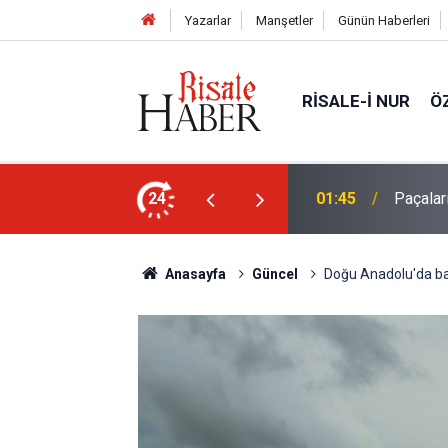
Yazarlar
Manşetler
Günün Haberleri
RISALE-I NUR
Ö
en mahvolmasını düşünmesi, insanın ruhunu
24
01:45
Paçalar
Anasayfa
Güncel
Doğu Anadolu'da bah