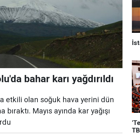
İs
u'da bahar karı yağdırıldı
 etkili olan soğuk hava yerini dün
a bıraktı. Mayıs ayında kar yağışı
urdu
'T
TB