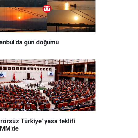
tanbul'da gün doğumu
erörsüz Türkiye' yasa teklifi
MM'de