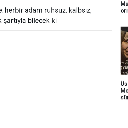
Mu
da herbir adam ruhsuz, kalbsiz,
or
şartıyla bilecek ki
Üs
Mc
sü