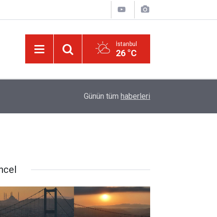
İstanbul
26 °C
01:15
Güldüren de O’dur, ağlatan da O’dur, öldüren de O’
Günün tüm
haberleri
ncel