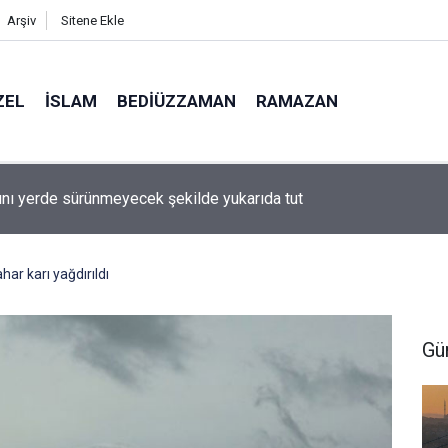
Arşiv
Sitene Ekle
ZEL
İSLAM
BEDIÜZZAMAN
RAMAZAN
ını yerde sürünmeyecek şekilde yukarıda tut
ar karı yağdırıldı
Gü