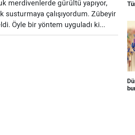
uk merdivenlerde gürültü yapıyor,
Tü
k susturmaya çalışıyordum. Zübeyir
di. Öyle bir yöntem uyguladı ki...
Dü
bu