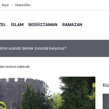
Arşiv
Sitene Ekle
ZEL
İSLAM
BEDIÜZZAMAN
RAMAZAN
ilimin ucunda' demek zorunda kalıyoruz?
ları restore edilecek
Kü