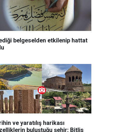
lediği belgeselden etkilenip hattat
du
ihin ve yaratılış harikası
elliklerin buluştuğu şehir: Bitlis