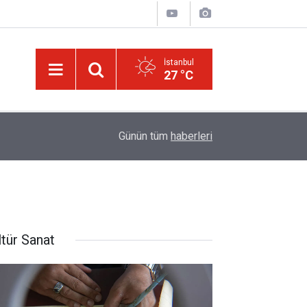
İstanbul
27 °C
09:45
Okullarında yapay zeka ile kopyaya karşı sözlü s
Günün tüm
haberleri
ltür Sanat