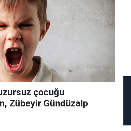
huzursuz çocuğu
en, Zübeyir Gündüzalp