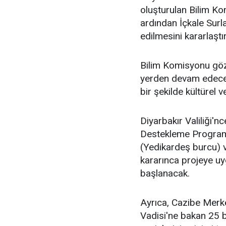
oluşturulan Bilim Ko
ardından İçkale Surl
edilmesini kararlaştır
Bilim Komisyonu göz
yerden devam edecek
bir şekilde kültürel
Diyarbakır Valiliği'n
Destekleme Programı
(Yedikardeş burcu) 
kararınca projeye uy
başlanacak.
Ayrıca, Cazibe Merk
Vadisi'ne bakan 25 b