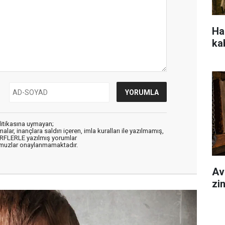
Hal
ka
litikasına uymayan;
alar, inançlara saldırı içeren, imla kuralları ile yazılmamış,
ARFLERLE yazılmış yorumlar
muzlar onaylanmamaktadır.
Av
zi