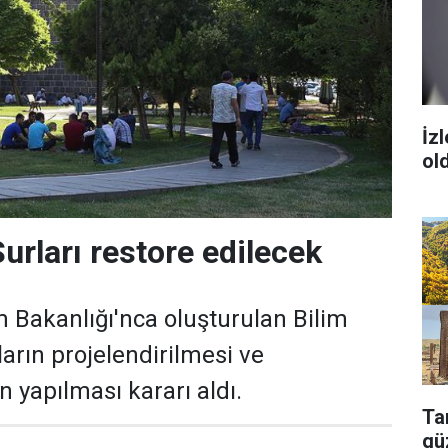
İz
ol
urları restore edilecek
m Bakanlığı'nca oluşturulan Bilim
arın projelendirilmesi ve
 yapılması kararı aldı.
Tar
güz