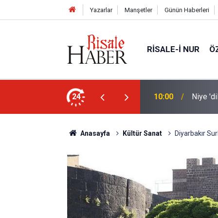
Yazarlar
Manşetler
Günün Haberleri
RISALE-I NUR
Ö
nleştiren, Zübeyir Gündüzalp yöntemi
24
10:00
Niye 'd
Anasayfa
Kültür Sanat
Diyarbakır Sur