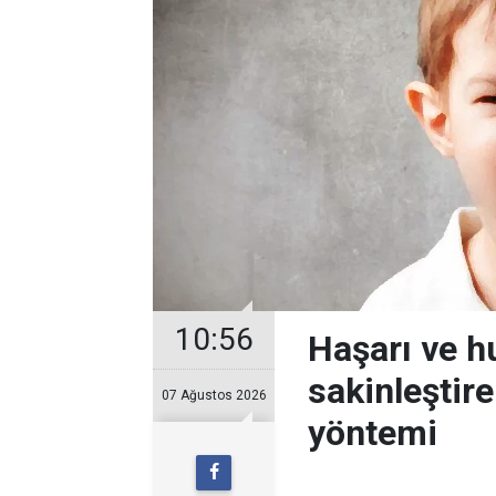
10:56
Haşarı ve 
sakinleştir
07 Ağustos 2026
yöntemi