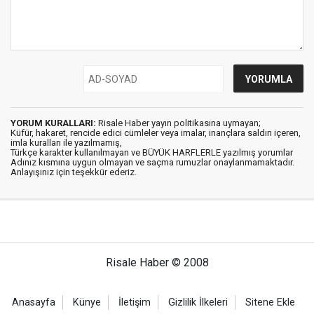
YORUM KURALLARI:
Risale Haber yayın politikasına uymayan;
Küfür, hakaret, rencide edici cümleler veya imalar, inançlara saldırı içeren,
imla kuralları ile yazılmamış,
Türkçe karakter kullanılmayan ve BÜYÜK HARFLERLE yazılmış yorumlar
Adınız kısmına uygun olmayan ve saçma rumuzlar onaylanmamaktadır.
Anlayışınız için teşekkür ederiz.
Risale Haber © 2008
Anasayfa
Künye
İletişim
Gizlilik İlkeleri
Sitene Ekle