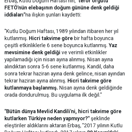
Erbaş, Kutlu Doğum Haftası'nın,
"terör örgütü
FETÖ'nün elebaşının doğum gününe denk geldiği
iddiaları"
na ilişkin şunları kaydetti:
"Kutlu Doğum Haftası, 1989 yılından itibaren her yıl
kutlanmış.
Hicri takvime göre
bir hafta boyunca
çeşitli etkinliklerle 6 sene boyunca kutlanmış.
Yaz
mevsimine denk geldiği
ve verimli etkinlikler
yapılamadığı için nisan ayına alınmış. Nisan ayına
alındıktan sonra 5-6 sene kutlanmış. Kandil, daha
sonra tekrar haziran ayına denk gelince, nisan ayından
tekrar haziran ayına alınmış.
Hicri takvime göre
kutlanmaya başlanmış.
Nisan ayına denk geldiğinde
orada dondurulmuş. Bu uygulama ilk değil."
"Bütün dünya Mevlid Kandili'ni, hicri takvime göre
kutlarken Türkiye neden yapmıyor?"
şeklinde
eleştiriler aldıklarını aktaran Erbaş, "2017 yılının Kutlu