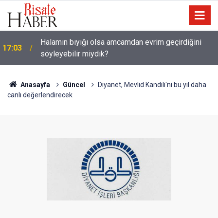
Halamın bıyığı olsa amcamdan evrim geçirdiğini
17:03
söyleyebilir miydik?
Güneş Tutulması 12 Ağustos'ta: Türkiye'den
16:05
görülecek mi?
Anasayfa
Güncel
Diyanet, Mevlid Kandili'ni bu yıl daha
canlı değerlendirecek