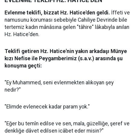
EVLENME TEKLİFİ HZ. HATİCE'DEN
Evlenme teklifi, bizzat Hz. Hatice'den geldi.
İffeti ve
namusunu koruması sebebiyle Cahiliye Devrinde bile
tertemiz kadın mânâsına gelen "tâhire" lâkabıyla anılan
Hz. Hatice'den.
Teklifi getiren Hz. Hatice'nin yakın arkadaşı Münye
kızı Nefise ile Peygamberimiz (s.a.v.) arasında şu
konuşma geçti:
"Ey Muhammed, seni evlenmekten alıkoyan şey
nedir?"
"Elimde evlenecek kadar param yok."
"Eğer bu temîn edilse ve sen, mala, güzelliğe, şeref ve
denkliğe dâvet edilsen icâbet eder misin?"