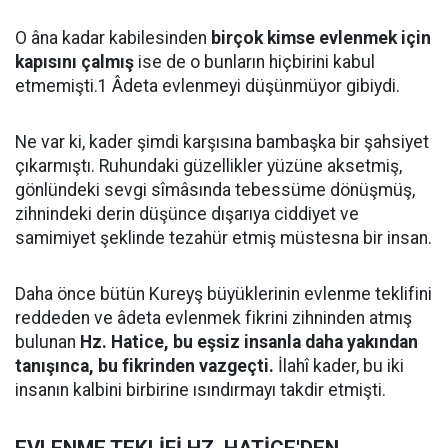
O âna kadar kabilesinden
birçok kimse evlenmek için
kapısını çalmış
ise de o bunların hiçbirini kabul
etmemişti.1 Âdeta evlenmeyi düşünmüyor gibiydi.
Ne var ki, kader şimdi karşısına bambaşka bir şahsiyet
çıkarmıştı. Ruhundaki güzellikler yüzüne aksetmiş,
gönlündeki sevgi sîmâsında tebessüme dönüşmüş,
zihnindeki derin düşünce dışarıya ciddiyet ve
samimiyet şeklinde tezahür etmiş müstesna bir insan.
Daha önce bütün Kureyş büyüklerinin evlenme teklifini
reddeden ve âdeta evlenmek fikrini zihninden atmış
bulunan
Hz. Hatice, bu eşsiz insanla daha yakından
tanışınca, bu fikrinden vazgeçti.
İlahî kader, bu iki
insanın kalbini birbirine ısındırmayı takdir etmişti.