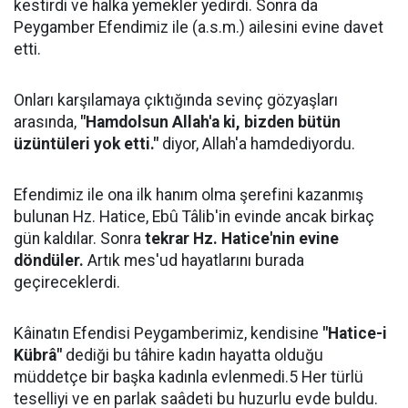
kestirdi ve halka yemekler yedirdi. Sonra da
Peygamber Efendimiz ile (a.s.m.) ailesini evine davet
etti.
Onları karşılamaya çıktığında sevinç gözyaşları
arasında,
"Hamdolsun Allah'a ki, bizden bütün
üzüntüleri yok etti."
diyor, Allah'a hamdediyordu.
Efendimiz ile ona ilk hanım olma şerefini kazanmış
bulunan Hz. Hatice, Ebû Tâlib'in evinde ancak birkaç
gün kaldılar. Sonra
tekrar Hz. Hatice'nin evine
döndüler.
Artık mes'ud hayatlarını burada
geçireceklerdi.
Kâinatın Efendisi Peygamberimiz, kendisine
"Hatice-i
Kübrâ"
dediği bu tâhire kadın hayatta olduğu
müddetçe bir başka kadınla evlenmedi.5 Her türlü
teselliyi ve en parlak saâdeti bu huzurlu evde buldu.