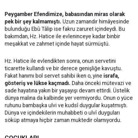
Peygamber Efendimize, babasından miras olarak
pek bir şey kalmamıştı.
Uzun zamandır himâyesinde
bulunduğu Ebû Tâlip ise fakru zaruret içindeydi. Bu
bakımdan, Hz. Hatice ile evleninceye kadar binbir
meşakkat ve zahmet içinde hayat sürmüştü.
Hz. Hatice ile evlendikten sonra, onun servetini
ticarette kullandı ve bir derece genişliğe kavuştu.
Fakat hanımı bol servet sahibi iken o, yine
israfa,
gösteriş ve lükse kaçmadı.
Daha önceki mütevazi ve
sade hayatına yakın bir yaşayışı devam ettirdi. Üstelik
dünya malına da kalbinde yer vermiyordu. Onun o yüce
ruhunu bambaşka ulvi ve kudsî duygular kuşatmıştı.
Dünya ve içindekilerin muhabbeti o ulvî duyguları
söküp atmaya hiçbir zaman muktedir olamıyordu.