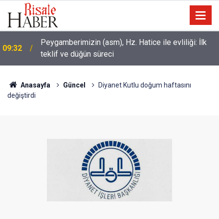
Dünya Müslüman Alimler Birliği: Mekke
09:01
Anlaşması'na diğer İslam ülkeleri de dahil olmalı
Anasayfa
Güncel
Diyanet Kutlu doğum haftasını
değiştirdi