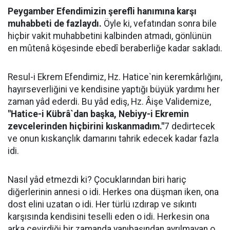
Peygamber Efendimizin şerefli hanımına karşı
muhabbeti de fazlaydı.
Öyle ki, vefatından sonra bile
hiçbir vakit muhabbetini kalbinden atmadı, gönlünün
en mûtenâ köşesinde ebedî beraberliğe kadar sakladı.
Resul-i Ekrem Efendimiz, Hz. Hatice`nin keremkârlığını,
hayırseverliğini ve kendisine yaptığı büyük yardımı her
zaman yâd ederdi. Bu yâd ediş, Hz. Âişe Validemize,
"Hatice-i Kübrâ`dan başka, Nebiyy-i Ekremin
zevcelerinden hiçbirini kıskanmadım."
7 dedirtecek
ve onun kıskançlık damarını tahrik edecek kadar fazla
idi.
Nasıl yâd etmezdi ki? Çocuklarından biri hariç
diğerlerinin annesi o idi. Herkes ona düşman iken, ona
dost elini uzatan o idi. Her türlü ızdırap ve sıkıntı
karşısında kendisini teselli eden o idi. Herkesin ona
arka çevirdiği bir zamanda yanıbaşından ayrılmayan o