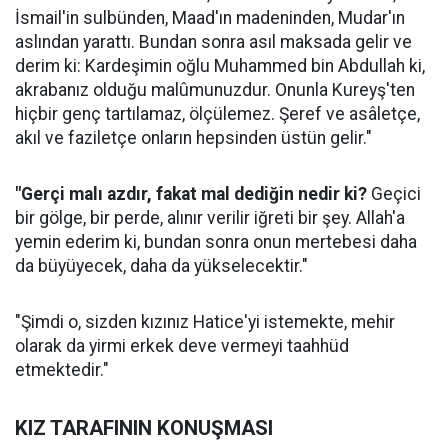
İsmail'in sulbünden, Maad'ın madeninden, Mudar'ın
aslından yarattı. Bundan sonra asıl maksada gelir ve
derim ki: Kardeşimin oğlu Muhammed bin Abdullah ki,
akrabanız olduğu malûmunuzdur. Onunla Kureyş'ten
hiçbir genç tartılamaz, ölçülemez. Şeref ve asâletçe,
akıl ve faziletçe onların hepsinden üstün gelir."
"Gerçi malı azdır, fakat mal dediğin nedir ki?
Geçici
bir gölge, bir perde, alınır verilir iğreti bir şey. Allah'a
yemin ederim ki, bundan sonra onun mertebesi daha
da büyüyecek, daha da yükselecektir."
"Şimdi o, sizden kızınız Hatice'yi istemekte, mehir
olarak da yirmi erkek deve vermeyi taahhüd
etmektedir."
KIZ TARAFININ KONUŞMASI