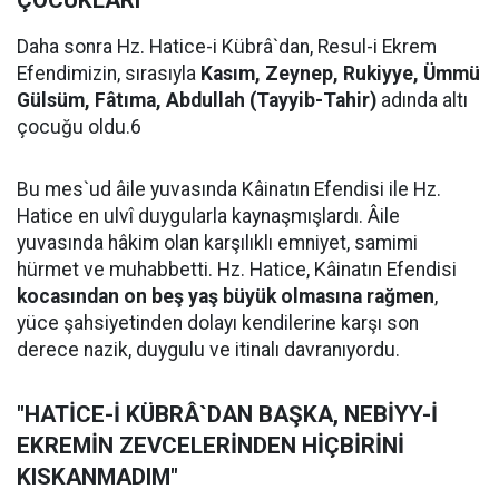
ÇOCUKLARI
Daha sonra Hz. Hatice-i Kübrâ`dan, Resul-i Ekrem
Efendimizin, sırasıyla
Kasım, Zeynep, Rukiyye, Ümmü
Gülsüm, Fâtıma, Abdullah (Tayyib-Tahir)
adında altı
çocuğu oldu.6
Bu mes`ud âile yuvasında Kâinatın Efendisi ile Hz.
Hatice en ulvî duygularla kaynaşmışlardı. Âile
yuvasında hâkim olan karşılıklı emniyet, samimi
hürmet ve muhabbetti. Hz. Hatice, Kâinatın Efendisi
kocasından on beş yaş büyük olmasına rağmen
,
yüce şahsiyetinden dolayı kendilerine karşı son
derece nazik, duygulu ve itinalı davranıyordu.
"HATİCE-İ KÜBRÂ`DAN BAŞKA, NEBİYY-İ
EKREMİN ZEVCELERİNDEN HİÇBİRİNİ
KISKANMADIM"