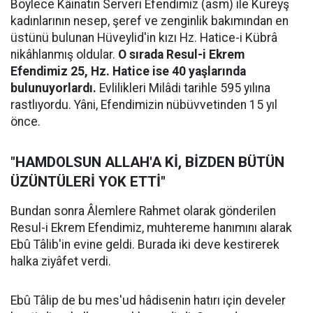
Böylece Kâinatın Serveri Efendimiz (asm) ile Kureyş
kadınlarının nesep, şeref ve zenginlik bakımından en
üstünü bulunan Hüveylid'in kızı Hz. Hatice-i Kübrâ
nikâhlanmış oldular.
O sırada Resul-i Ekrem
Efendimiz 25, Hz. Hatice ise 40 yaşlarında
bulunuyorlardı.
Evlilikleri Milâdi tarihle 595 yılına
rastlıyordu. Yâni, Efendimizin nübüvvetinden 15 yıl
önce.
"HAMDOLSUN ALLAH'A Kİ, BİZDEN BÜTÜN
ÜZÜNTÜLERİ YOK ETTİ"
Bundan sonra Âlemlere Rahmet olarak gönderilen
Resul-i Ekrem Efendimiz, muhtereme hanımını alarak
Ebû Tâlib'in evine geldi. Burada iki deve kestirerek
halka ziyâfet verdi.
Ebû Tâlip de bu mes'ud hâdisenin hatırı için develer