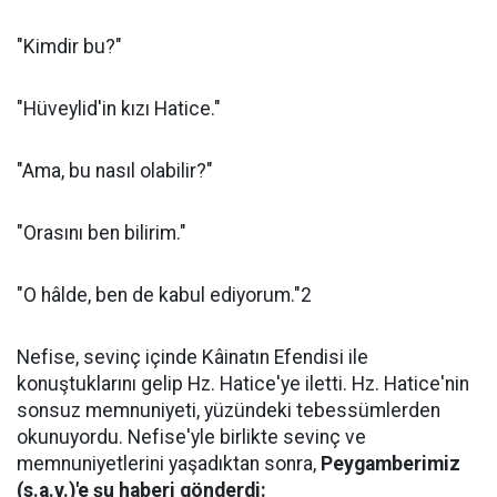
"Kimdir bu?"
"Hüveylid'in kızı Hatice."
"Ama, bu nasıl olabilir?"
"Orasını ben bilirim."
"O hâlde, ben de kabul ediyorum."2
Nefise, sevinç içinde Kâinatın Efendisi ile
konuştuklarını gelip Hz. Hatice'ye iletti. Hz. Hatice'nin
sonsuz memnuniyeti, yüzündeki tebessümlerden
okunuyordu. Nefise'yle birlikte sevinç ve
memnuniyetlerini yaşadıktan sonra,
Peygamberimiz
(s.a.v.)'e şu haberi gönderdi: