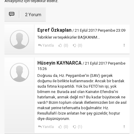
Anlayışınız için teşekkür ederiz.
2 Yorum
Eşref Özkaplan
/ 21 Eylül 2017 Perşembe 23:09
Tebrikler ve teşekkürler BAŞKANIM...
Yanıtla
(0)
(0)
Hüseyin KAYNARCA
/ 21 Eylül 2017 Perşembe
15:26
Doğrusu da, Hz. Peygamber'in (SAV) gerçek
doğumu ile birlikte kutlanmasıdır. Ancak bir bardak
suda fırtına kopartıldı. Yok bu FETÖ'nin işi, yok
bilmem ne. Burada asıl olan Kainatın Efendisi'ni
hatırlamak, anmak değil mi? Bu kadar büyütecek ne
vardı? Bizim toplum olarak illetlerimizden biri de asıl
maksat yerine teferruatta boğulmaktır. Hz.
Resullullah'ı bize anlatan her şey güzeldir, hoştur
diye düşünüyorum.
Yanıtla
(0)
(1)