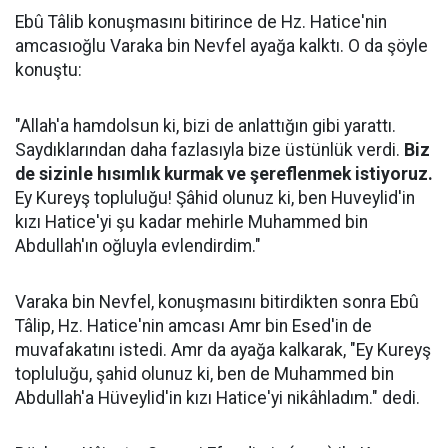
Ebû Tâlib konuşmasını bitirince de Hz. Hatice'nin
amcasıoğlu Varaka bin Nevfel ayağa kalktı. O da şöyle
konuştu:
"Allah'a hamdolsun ki, bizi de anlattığın gibi yarattı.
Saydıklarından daha fazlasıyla bize üstünlük verdi.
Biz
de sizinle hısımlık kurmak ve şereflenmek istiyoruz.
Ey Kureyş topluluğu! Şâhid olunuz ki, ben Huveylid'in
kızı Hatice'yi şu kadar mehirle Muhammed bin
Abdullah'ın oğluyla evlendirdim."
Varaka bin Nevfel, konuşmasını bitirdikten sonra Ebû
Tâlip, Hz. Hatice'nin amcası Amr bin Esed'in de
muvafakatını istedi. Amr da ayağa kalkarak, "Ey Kureyş
topluluğu, şahid olunuz ki, ben de Muhammed bin
Abdullah'a Hüveylid'in kızı Hatice'yi nikâhladım." dedi.