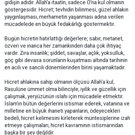
gidişin adıdır. Allah’a itaatin, sadece O’na kul olmanın
göstergesidir. Hicret; tevhidin bilinmesi, güzel ahlakın
yaygınlaşması, merhametin yaşanması adına verilen
mücadelede en büyük fedakârlığı göstermektir.
Bugün hicretin hatırlattığı değerlere; sabır, metanet,
özveri ve inanca her zamankinden daha çok ihtiyaç
vardır. Zira insanlık; şiddet, savaşlar, açlık, yoksulluk,
göç gibi devasa sorunların kuşatması altında tarihinin
en acılı ve sancılı dönemlerinden birini yaşamaktadır.
Hicret ahlakına sahip olmanın ölçüsü Allah’a kul,
Rasulüne ümmet olma bilinciyle, iyilik ve güzellik için
çalışmak, yeryüzünün ıslahı için mücadele etmektir.
İslam’ın bütün değerlerini istismar ederek, vatanına ve
milletine en büyük ihaneti yapanların, ödeyecekleri
bedeli, hicret kelimesini kirleterek müntesiplerine izah
etmeye çalışmaları, hicret kavramının istismarından
başka bir şey değildir.