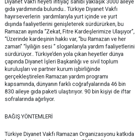
Diyanet Vakfı heyeti ihtiyaç sahibi yaklaşık 3000 aileye
gıda yardımında bulundu.. Türkiye Diyanet Vakfı
hayırseverlerin yardımlarıyla yurt içinde ve yurt
dışında faaliyetlerini genişleterek sürdürürken, bu
Ramazan ayında “Zekat, Fitre Kardeşlerimize Ulaşıyor”,
“Üzerinde kardeşinin hakkı var, ‘’bu Ramazan ve her
zaman” ‘’İyiliğin sesi ‘’ sloganlarıyla yardım faaliyetlerini
sürdürüyor.. Türkiye’den yola çıkan heyetler dünya
çapında Diyanet İşleri Başkanlığı ve sivil toplum
kuruluşları ve partner kurum işbirliğinde
gerçekleştirelen Ramazan yardım programı
kapsamında, dünyanın farklı coğrafyalarında 46 bin
830 aileye gıda paketi ulaştırıyor. 90 bin kişiyi de iftar
sofralarında ağırlıyor.
BAĞIŞ YÖNTEMLERİ
Türkiye Diyanet Vakfı Ramazan Organizasyonu katkıda