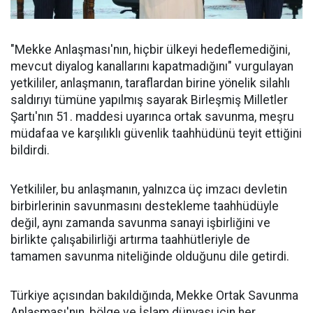
"Mekke Anlaşması'nın, hiçbir ülkeyi hedeflemediğini,
mevcut diyalog kanallarını kapatmadığını" vurgulayan
yetkililer, anlaşmanın, taraflardan birine yönelik silahlı
saldırıyı tümüne yapılmış sayarak Birleşmiş Milletler
Şartı'nın 51. maddesi uyarınca ortak savunma, meşru
müdafaa ve karşılıklı güvenlik taahhüdünü teyit ettiğini
bildirdi.
Yetkililer, bu anlaşmanın, yalnızca üç imzacı devletin
birbirlerinin savunmasını destekleme taahhüdüyle
değil, aynı zamanda savunma sanayi işbirliğini ve
birlikte çalışabilirliği artırma taahhütleriyle de
tamamen savunma niteliğinde olduğunu dile getirdi.
Türkiye açısından bakıldığında, Mekke Ortak Savunma
Anlaşması'nın, bölge ve İslam dünyası için her