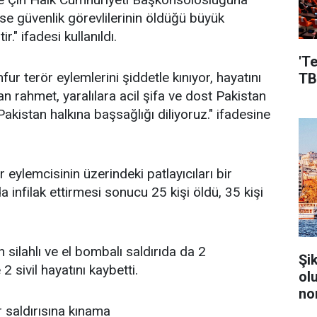
 ise güvenlik görevlilerinin öldüğü büyük
r." ifadesi kullanıldı.
'T
r terör eylemlerini şiddetle kınıyor, hayatını
TB
n rahmet, yaralılara acil şifa ve dost Pakistan
akistan halkına başsağlığı diliyoruz." ifadesine
r eylemcisinin üzerindeki patlayıcıları bir
infilak ettirmesi sonucu 25 kişi öldü, 35 kişi
silahlı ve el bombalı saldırıda da 2
Şi
 2 sivil hayatını kaybetti.
ol
no
r saldırısına kınama