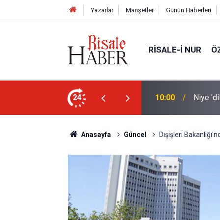
Yazarlar
Manşetler
Günün Haberleri
RISALE-I NUR
Ö
nleştiren, Zübeyir Gündüzalp yöntemi
24
10:00
Niye 'd
Anasayfa
Güncel
Dışişleri Bakanlığı'