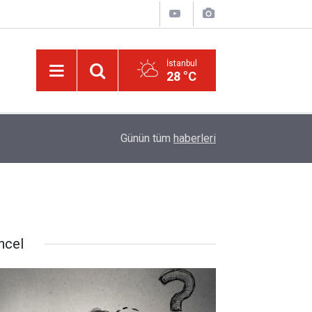
İstanbul
28 °C
09:45
Okullarında yapay zeka ile kopyaya karşı sözlü s
Günün tüm
haberleri
ncel