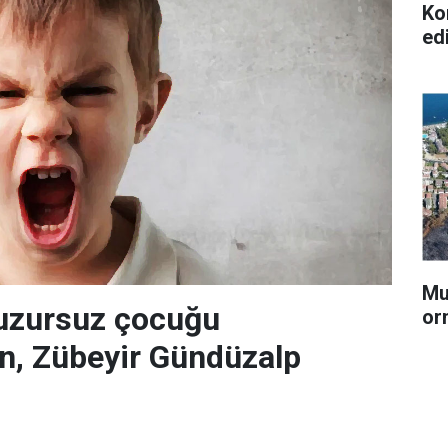
Ko
ed
Mu
huzursuz çocuğu
or
en, Zübeyir Gündüzalp