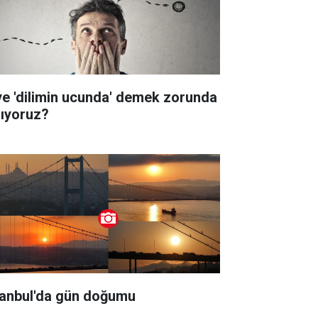
ye 'dilimin ucunda' demek zorunda
lıyoruz?
tanbul'da gün doğumu