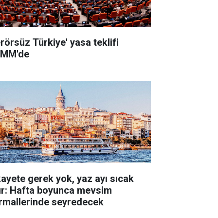
erörsüz Türkiye' yasa teklifi
MM'de
kayete gerek yok, yaz ayı sıcak
ur: Hafta boyunca mevsim
rmallerinde seyredecek