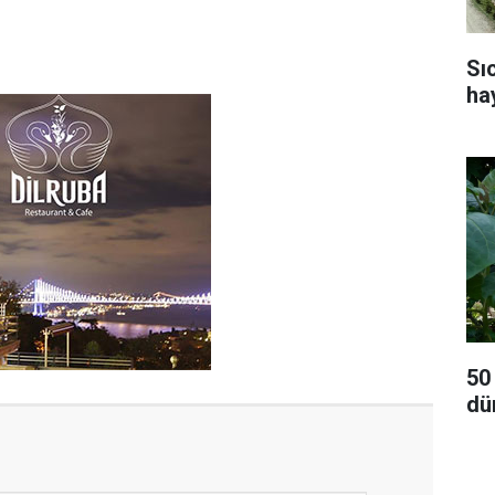
Sı
ha
50
dü