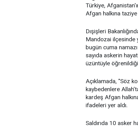
Türkiye, Afganistan'ı
Afgan halkına taziye m
Dışişleri Bakanlığınd
Mandozai ilçesinde 
bugün cuma namazı s
sayıda askerin hayatı
üzüntüyle öğrenildiği
Açıklamada, "Söz konu
kaybedenlere Allah’
kardeş Afgan halkına 
ifadeleri yer aldı.
Saldırıda 10 asker h