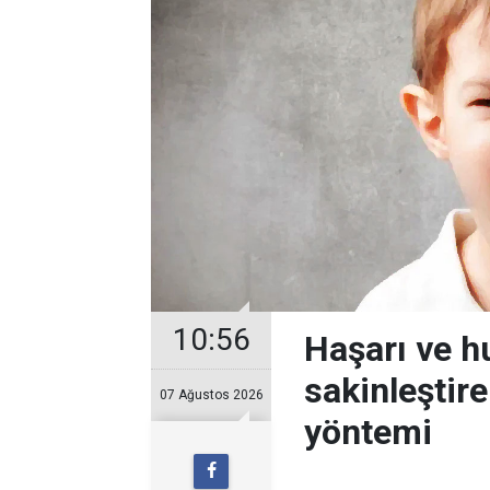
10:56
Haşarı ve 
sakinleştir
07 Ağustos 2026
yöntemi