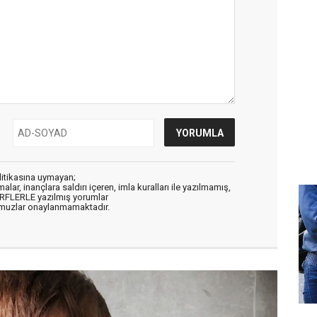
litikasına uymayan;
alar, inançlara saldırı içeren, imla kuralları ile yazılmamış,
ARFLERLE yazılmış yorumlar
muzlar onaylanmamaktadır.