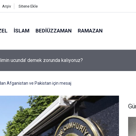
Arşiv
Sitene Ekle
ZEL
İSLAM
BEDIÜZZAMAN
RAMAZAN
ilimin ucunda' demek zorunda kalıyoruz?
ndan Afganistan ve Pakistan için mesaj
Gü