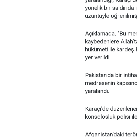
yönelik bir saldırıda
üzüntüyle öğrenilmişti
Açıklamada, "Bu menfu
kaybedenlere Allah'ta
hükümeti ile kardeş P
yer verildi.
Pakistan'da bir intiha
medresenin kapısında 
yaralandı.
Karaçi'de düzenlenen 
konsolosluk polisi ile
Afganistan'daki terö