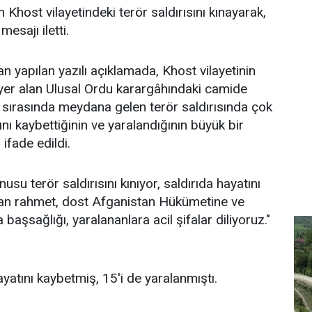
n Khost vilayetindeki terör saldırısını kınayarak,
esajı iletti.
an yapılan yazılı açıklamada, Khost vilayetinin
yer alan Ulusal Ordu karargâhındaki camide
ırasında meydana gelen terör saldırısında çok
nı kaybettiğinin ve yaralandığının büyük bir
 ifade edildi.
su terör saldırısını kınıyor, saldırıda hayatını
tan rahmet, dost Afganistan Hükümetine ve
başsağlığı, yaralananlara acil şifalar diliyoruz."
ayatını kaybetmiş, 15'i de yaralanmıştı.