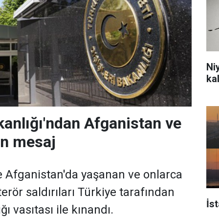
Ni
ka
akanlığı'ndan Afganistan ve
in mesaj
 Afganistan'da yaşanan ve onlarca
erör saldırıları Türkiye tarafından
İs
ğı vasıtası ile kınandı.