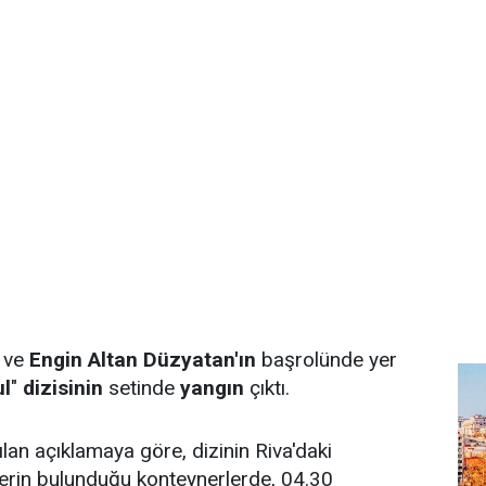
n ve
Engin Altan Düzyatan'ın
başrolünde yer
ul
"
dizisinin
setinde
yangın
çıktı.
lan açıklamaya göre, dizinin Riva'daki
erin bulunduğu konteynerlerde, 04.30