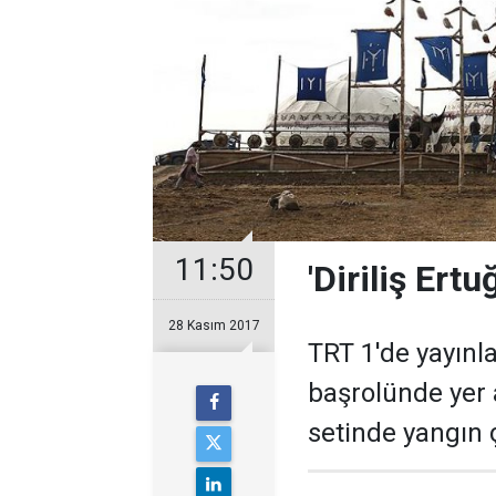
11:50
'Diriliş Ert
28 Kasım 2017
TRT 1'de yayınl
başrolünde yer al
setinde yangın ç