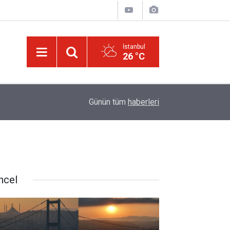
İstanbul
26 °C
01:15
Güldüren de O’dur, ağlatan da O’dur, öldüren de O’
Günün tüm
haberleri
ncel