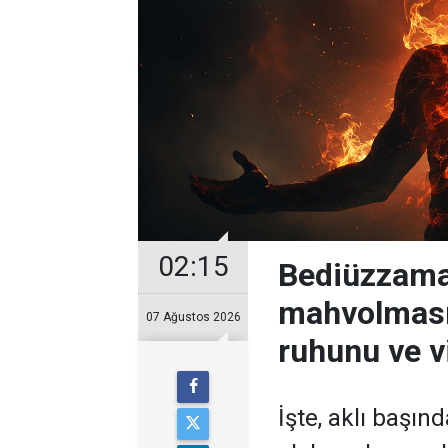
02:15
Bediüzzama
mahvolması
07 Ağustos 2026
ruhunu ve v
İşte, aklı başın