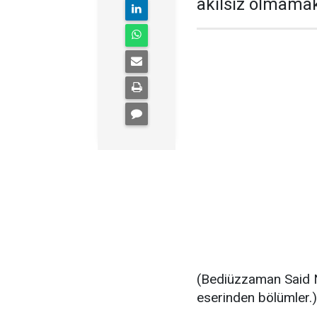
akılsız olmamak 
(Bediüzzaman Said 
eserinden bölümler.)