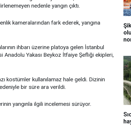
lirlenemeyen nedenle yangın çıktı.
üvenlik kameralarından fark ederek, yangına
Şi
ol
no
larının ihbarı üzerine platoya gelen İstanbul
i Anadolu Yakası Beykoz İtfaiye Şefliği ekipleri,
zı kostümler kullanılamaz hale geldi. Dizinin
deniyle bir süre ara verildi.
erinin yangınla ilgili incelemesi sürüyor.
Sı
ha