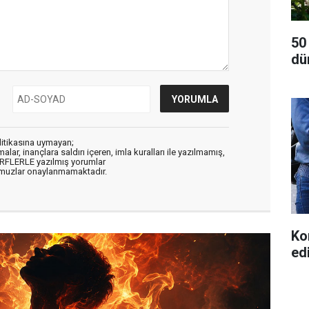
50
dü
litikasına uymayan;
alar, inançlara saldırı içeren, imla kuralları ile yazılmamış,
ARFLERLE yazılmış yorumlar
muzlar onaylanmamaktadır.
Ko
ed