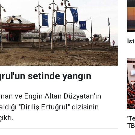
İs
uğrul'un setinde yangın
anan ve Engin Altan Düzyatan'ın
dığı "Diriliş Ertuğrul" dizisinin
ıktı.
'T
TB