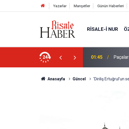
Yazarlar
Manşetler
Günün Haberleri
RISALE-I NUR
Ö
en mahvolmasını düşünmesi, insanın ruhunu
24
01:45
Paçalar
Anasayfa
Güncel
'Diriliş Ertuğrul'un 