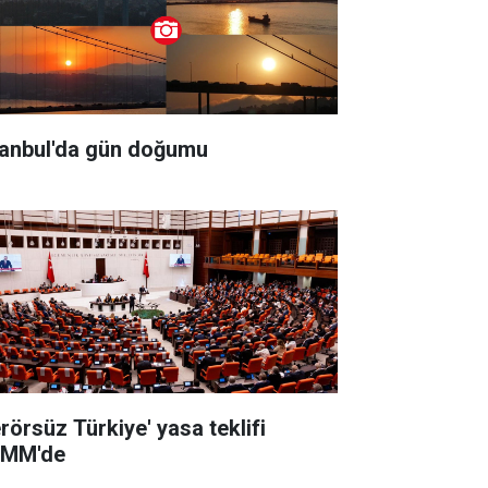
tanbul'da gün doğumu
erörsüz Türkiye' yasa teklifi
MM'de