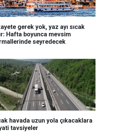
kayete gerek yok, yaz ayı sıcak
ur: Hafta boyunca mevsim
rmallerinde seyredecek
cak havada uzun yola çıkacaklara
yati tavsiyeler