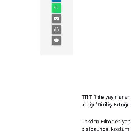
TRT 1'de
yayınlana
aldığı "
Diriliş Ertuğr
Tekden Film'den yapı
platosunda, kostüml