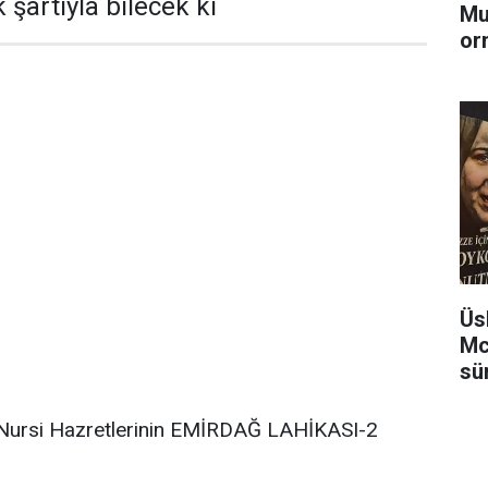
şartıyla bilecek ki
Mu
or
Üs
Mc
sü
Nursi Hazretlerinin EMİRDAĞ LAHİKASI-2