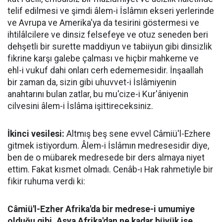
telif edilmesi ve şimdi âlem-i İslâmın ekseri yerlerinde
ve Avrupa ve Amerika'ya da tesirini göstermesi ve
ihtilâlcilere ve dinsiz felsefeye ve otuz seneden beri
dehşetli bir surette maddiyun ve tabiiyun gibi dinsizlik
fikrine karşı galebe çalması ve hiçbir mahkeme ve
ehl-i vukuf dahi onları cerh edememesidir. İnşaallah
bir zaman da, sizin gibi uhuvvet-i İslâmiyenin
anahtarını bulan zatlar, bu mu'cize-i Kur'âniyenin
cilvesini âlem-i İslâma işittireceksiniz.
İkinci vesilesi:
Altmış beş sene evvel Câmiü'l-Ezhere
gitmek istiyordum. Âlem-i İslâmın medresesidir diye,
ben de o mübarek medresede bir ders almaya niyet
ettim. Fakat kısmet olmadı. Cenâb-ı Hak rahmetiyle bir
fikir ruhuma verdi ki:
Câmiü'l-Ezher Afrika'da bir medrese-i umumiye
olduğu gibi, Asya Afrika'dan ne kadar büyük ise,