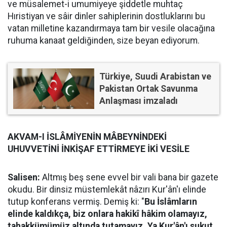
ve müsalemet-i umumiyeye şiddetle muhtaç
Hıristiyan ve sâir dinler sahiplerinin dostluklarını bu
vatan milletine kazandırmaya tam bir vesile olacağına
ruhuma kanaat geldiğinden, size beyan ediyorum.
Türkiye, Suudi Arabistan ve
Pakistan Ortak Savunma
Anlaşması imzaladı
AKVAM-I İSLÂMİYENİN MÂBEYNİNDEKİ
UHUVVETİNİ İNKİŞAF ETTİRMEYE İKİ VESİLE
Salisen:
Altmış beş sene evvel bir vali bana bir gazete
okudu. Bir dinsiz müstemlekât nâzırı Kur'ân'ı elinde
tutup konferans vermiş. Demiş ki: "
Bu İslâmların
elinde kaldıkça, biz onlara hakikî hâkim olamayız,
tahakkümümüz altında tutamayız. Ya Kur'ân'ı sukut