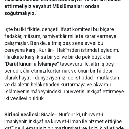
ettirmeliyiz veyahut Müslümanları ondan
soğutmalıyız."
İşte bu iki fikirle, dehşetli ifsat komitesi bu biçare
fedakâr, mâsum, hamiyetkâr millete zarar vermeye
çalışmışlar. Ben de, altmış beş sene evvel bu
cereyana karşı, Kur'ân-ı Hakîm'den istimdat eyledim.
Hakikate karşı kısa bir yol ve bir de pek büyük bir
"Dârülfünun-u İslâmiye"
tasavvuru ile, altmış beş
senedir, âhiretimizi kurtarmak ve onun bir fâidesi
olarak hayat-ı dünyeviyemizi de istibdad-ı mutlaktan
ve dalâletin helâketinden kurtarmaya ve akvam-ı
İslâmiyenin mâbeynindeki uhuvvetini inkişaf ettirmeye
iki vesileyi bulduk.
Birinci vesilesi:
Risale-i Nur'dur ki, uhuvvet-i
imaniyenin inkişafına kuvvet-i iman ile hizmet ettiğine
kat'î delil, emsalsiz bir mazlumiyet ve âcizlik hâletinde