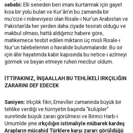
sebebi:
Elli seneden beri imanı kurtarmak için gayet
kısa bir yolu bulan ve Kur'ân'ın bu zamanda bir
mu'cize-i mâneviyesi olan Risale-i Nur'un Arabistan ve
Pakistan'da her yerden daha ziyade tesiratı olduğu ve
makbul olması, hattâ aldığımız habere göre,
mahkemece tesbit edilen miktarın üç misli Risale-i
Nur'un talebelerinin o havalide bulunmalarıdır. Bu sır
için âhir hayatımda kabir kapısında bu netice-i azîmeyi
görmek ve beyan etmeye ruhen mecbur oldum.
İTTİFAKINIZ, İNŞAALLAH BU TEHLİKELİ IRKÇILIĞIN
ZARARINI DEF EDECEK
Saniyen:
Irkçılık fikri, Emevîler zamanında büyük bir
tehlike verdiği ve hürriyetin başında "kulüpler"
suretinde büyük zararı görülmesi ve Birinci Harb-i
Umumîde yine
ırkçılığın istimaliyle mübarek kardeş
Arapların mücahid Türklere karşı zararı görüldüğü