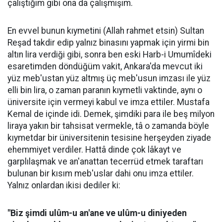
çalıştığım gibi ona da çalışmışım.
En evvel bunun kıymetini (Allah rahmet etsin) Sultan
Reşad takdir edip yalnız binasını yapmak için yirmi bin
altın lira verdiği gibi, sonra ben eski Harb-i Umumîdeki
esaretimden döndüğüm vakit, Ankara'da mevcut iki
yüz meb'ustan yüz altmış üç meb'usun imzası ile yüz
elli bin lira, o zaman paranın kıymetli vaktinde, aynı o
üniversite için vermeyi kabul ve imza ettiler. Mustafa
Kemal de içinde idi. Demek, şimdiki para ile beş milyon
liraya yakın bir tahsisat vermekle, tâ o zamanda böyle
kıymetdar bir üniversitenin tesisine herşeyden ziyade
ehemmiyet verdiler. Hattâ dinde çok lâkayt ve
garplılaşmak ve an'anattan tecerrüd etmek taraftarı
bulunan bir kısım meb'uslar dahi onu imza ettiler.
Yalnız onlardan ikisi dediler ki:
"Biz şimdi ulûm-u an'ane ve ulûm-u diniyeden