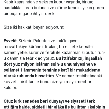
Kabir kapısında ve seksen küsur yaşında, birkaç
hastalıkla hasta bulunan ve ölüme kendini yakın gören
bir biçare garip ihtiyar der ki:
Size iki hakikati beyan ediyorum:
Evvelâ:
Sizlerin Pakistan ve Irak'la gayet
muvaffakiyetkârâne ittifakını, bu millete kemâl-i
samimiyetle, sürûr ve ferah ile kazanmanızı bütün ruh-
u canımızla tebrik ediyoruz.
Bu ittifakınızı, inşaallah
dört yüz milyon İslâmın sulh-u umumiyesine ve
selâmet-i âmmenin teminine kat'î bir mukaddeme
olarak ruhumda hissettim.
Ve namaz tesbihatındaki
kuvvetli bir ihtar ile bunu size yazmaya mecbur
kaldım.
Otuz kırk seneden beri dünyayı ve siyaseti terk
ettiğim halde, şiddetli bir alâka ile bu ihtar-ı kalbînin