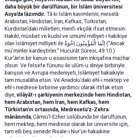
daha büyük bir darülfünun, bir İslâm üniversitesi
Asya'da lâzımdır.
Tâ ki İslâm kavimlerini, meselâ:
Arabistan, Hindistan, İran, Kafkas, Türkistan,
Kürdistan'daki milletleri, menfi ırkçılık ifsat etmesin.
Hakikî, müsbet ve kudsî ve umumî milliyet-i hakikiye
olan İslâmiyet milliyeti ile اِنَّمَا الْمُؤْمِنُونَ اِخْوَةٌ ("Ancak
mü'minler kardeştirler." Hucurât Sûresi, 49:10.)
Kur'ân'ın bir kanun-u esasîsinin tam inkişafına mazhar
olsun. Ve felsefe fünunu ile ulûm-u diniye birbiriyle
barışsın ve Avrupa medeniyeti, İslâmiyet hakaikiyle
tam musalâha etsin. Ve Anadolu'daki ehl-i mektep ve
ehl-i medrese birbirine yardımcı olarak ittifak etsin
diye,
vilâyât-ı şarkiyenin merkezinde hem Hindistan,
hem Arabistan, hem İran, hem Kafkas, hem
Türkistan'ın ortasında, Medresetü'z-Zehra
mânâsında
, Câmiü'l-Ezher üslûbunda bir darülfünun,
hem mektep, hem medrese olarak bir üniversite için,
tam elli beş senedir Risale-i Nur'un hakaikine