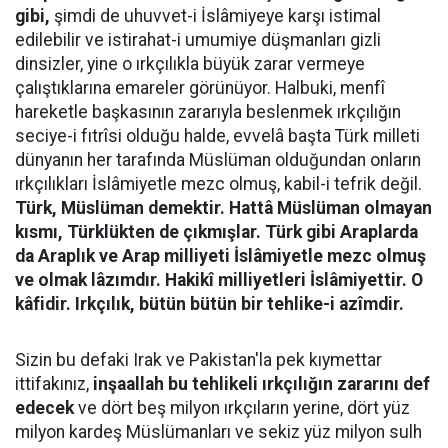
gibi,
şimdi de uhuvvet-i İslâmiyeye karşı istimal
edilebilir ve istirahat-i umumiye düşmanları gizli
dinsizler, yine o ırkçılıkla büyük zarar vermeye
çalıştıklarına emareler görünüyor. Halbuki, menfî
hareketle başkasının zararıyla beslenmek ırkçılığın
seciye-i fıtrîsi olduğu halde, evvelâ başta Türk milleti
dünyanın her tarafında Müslüman olduğundan onların
ırkçılıkları İslâmiyetle mezc olmuş, kabil-i tefrik değil.
Türk, Müslüman demektir. Hattâ Müslüman olmayan
kısmı, Türklükten de çıkmışlar. Türk gibi Araplarda
da Araplık ve Arap milliyeti İslâmiyetle mezc olmuş
ve olmak lâzımdır. Hakikî milliyetleri İslâmiyettir. O
kâfidir. Irkçılık, bütün bütün bir tehlike-i azîmdir.
Sizin bu defaki Irak ve Pakistan'la pek kıymettar
ittifakınız,
inşaallah bu tehlikeli ırkçılığın zararını def
edecek
ve dört beş milyon ırkçıların yerine, dört yüz
milyon kardeş Müslümanları ve sekiz yüz milyon sulh