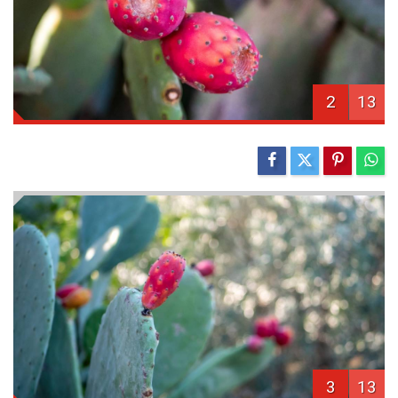
2
13
3
13