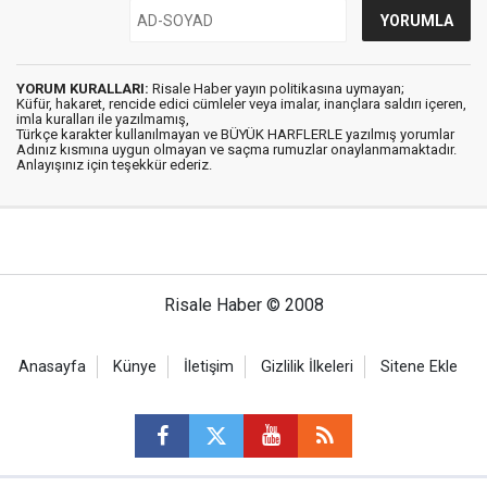
YORUM KURALLARI:
Risale Haber yayın politikasına uymayan;
Küfür, hakaret, rencide edici cümleler veya imalar, inançlara saldırı içeren,
imla kuralları ile yazılmamış,
Türkçe karakter kullanılmayan ve BÜYÜK HARFLERLE yazılmış yorumlar
Adınız kısmına uygun olmayan ve saçma rumuzlar onaylanmamaktadır.
Anlayışınız için teşekkür ederiz.
Risale Haber © 2008
Anasayfa
Künye
İletişim
Gizlilik İlkeleri
Sitene Ekle