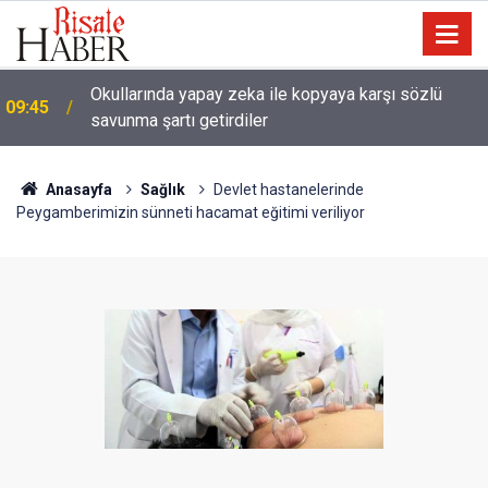
Ağustos ayında gökyüzünde iki tutulma ve Perseid
09:31
gök taşı yağmuru yaşanacak
Anasayfa
Sağlık
Devlet hastanelerinde
Peygamberimizin sünneti hacamat eğitimi veriliyor