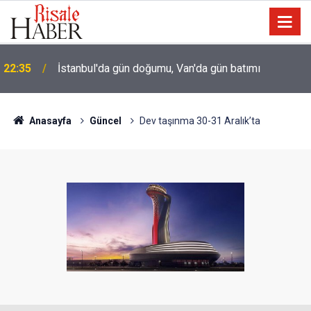
İmam Hatip öğrencisi: Hocamız Abdülmecid Nursi'yi
21:00
üstü çamurlu gördüğümde irkildim
Anasayfa
Güncel
Dev taşınma 30-31 Aralık’ta