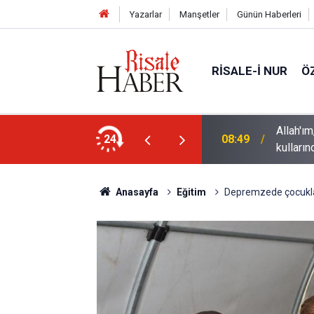
Yazarlar
Manşetler
Günün Haberleri
RISALE-I NUR
Ö
gün geçen Gazze'deki ateşkesi 4 binden fazla
Allah'ım
24
08:49
kulları
Anasayfa
Eğitim
Depremzede çocukla