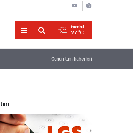
İstanbul
27 °C
Bediüzzaman: Dünyasının tamamen mahvolmasın
02:15
Günün tüm
haberleri
ve vicdanını yandırıyor
itim