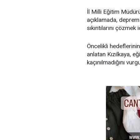
İl Milli Eğitim Müdü
açıklamada, deprem fe
sıkıntılarını çözmek i
Öncelikli hedeflerini
anlatan Kızılkaya, eğ
kaçınılmadığını vurg