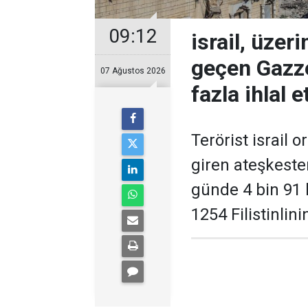
09:12
israil, üzer
geçen Gazze
07 Ağustos 2026
fazla ihlal et
Terörist israil
giren ateşkest
günde 4 bin 91 k
1254 Filistinlini