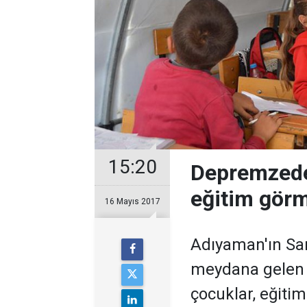
15:20
Depremzede 
eğitim gör
16 Mayıs 2017
Adıyaman'ın Sam
meydana gelen 
çocuklar, eğitim