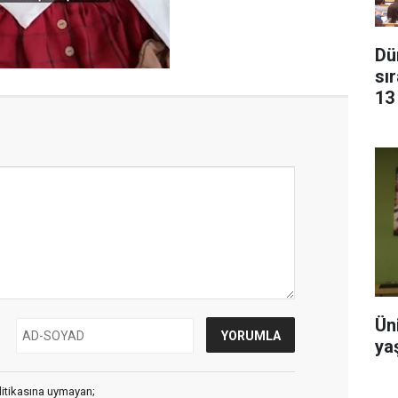
Dün
sı
13
Ün
ya
litikasına uymayan;