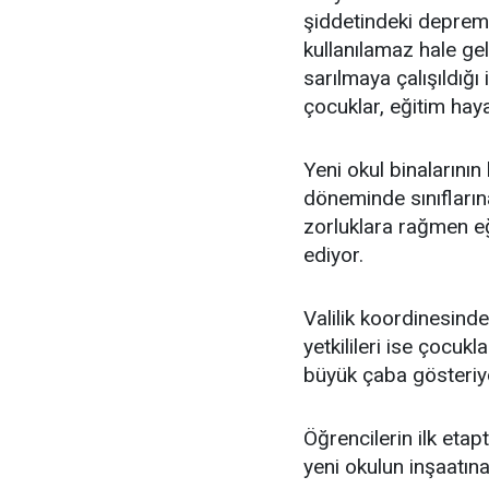
şiddetindeki deprem
kullanılamaz hale ge
sarılmaya çalışıldığı
çocuklar, eğitim haya
Yeni okul binalarını
döneminde sınıfları
zorluklara rağmen eğ
ediyor.
Valilik koordinesinde
yetkilileri ise çocukl
büyük çaba gösteriy
Öğrencilerin ilk etap
yeni okulun inşaatın