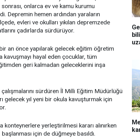
 sonrası, onlarca ev ve kamu kurumu
ldi. Depremin hemen ardından yaraların
 ilçede, evleri ve okulları yıkılan depremzede
Ge
tlarını çadırlarda sürdürüyor.
bil
uz
n bir an önce yapılarak gelecek eğitim öğretim
na kavuşmayı hayal eden çocuklar, tüm
itimden geri kalmadan geleceklerini inşa
 çalışmalarını sürdüren İl Milli Eğitim Müdürlüğü
arı gelecek yıl yeni bir okula kavuşturmak için
or.
Me
ta konteynerlere yerleştirilmesi kararı alınırken
ka
a başlanması için de düğmeye basıldı.