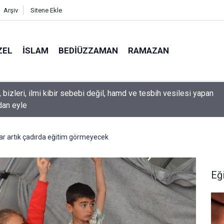
Arşiv
Sitene Ekle
ZEL
İSLAM
BEDIÜZZAMAN
RAMAZAN
, bizleri, ilmi kibir sebebi değil, hamd ve tesbih vesilesi yapan
ndan eyle
r artık çadırda eğitim görmeyecek
Eğ