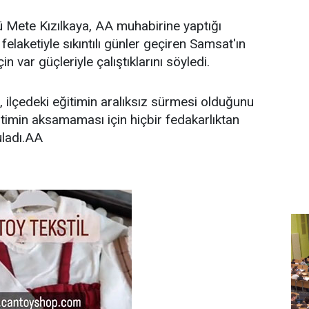
rü Mete Kızılkaya, AA muhabirine yaptığı
laketiyle sıkıntılı günler geçiren Samsat'ın
çin var güçleriyle çalıştıklarını söyledi.
n, ilçedeki eğitimin aralıksız sürmesi olduğunu
itimin aksamaması için hiçbir fedakarlıktan
uladı.AA