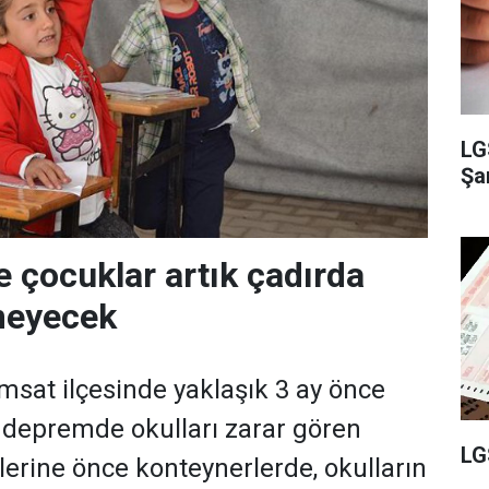
LG
Şam
çocuklar artık çadırda
meyecek
sat ilçesinde yaklaşık 3 ay önce
depremde okulları zarar gören
LG
lerine önce konteynerlerde, okulların