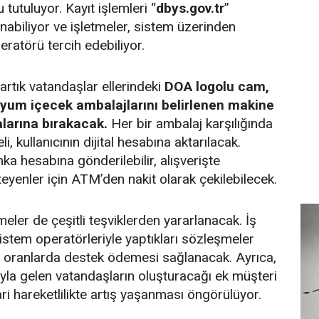
 tutuluyor. Kayıt işlemleri “
dbys.gov.tr
”
biliyor ve işletmeler, sistem üzerinden
eratörü tercih edebiliyor.
artık vatandaşlar ellerindeki
DOA logolu cam,
nyum içecek ambalajlarını belirlenen makine
larına bırakacak.
Her bir ambalaj karşılığında
i, kullanıcının dijital hesabına aktarılacak.
ka hesabına gönderilebilir, alışverişte
teyenler için ATM’den nakit olarak çekilebilecek.
meler de çeşitli teşviklerden yararlanacak. İş
 sistem operatörleriyle yaptıkları sözleşmeler
i oranlarda destek ödemesi sağlanacak. Ayrıca,
la gelen vatandaşların oluşturacağı ek müşteri
ari hareketlilikte artış yaşanması öngörülüyor.