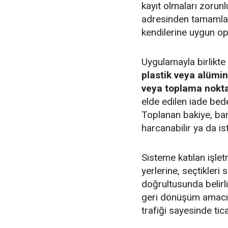
kayıt olmaları zorunlu
adresinden tamamlana
kendilerine uygun op
Uygulamayla birlikte 
plastik veya alümi
veya toplama nokta
elde edilen iade bedel
Toplanan bakiye, ban
harcanabilir ya da is
Sisteme katılan işlet
yerlerine, seçtikleri
doğrultusunda belirl
geri dönüşüm amacıy
trafiği sayesinde tic