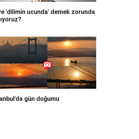
ye 'dilimin ucunda' demek zorunda
lıyoruz?
tanbul'da gün doğumu