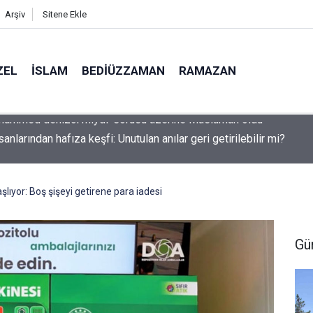
Arşiv
Sitene Ekle
ZEL
İSLAM
BEDIÜZZAMAN
RAMAZAN
sanlarından hafıza keşfi: Unutulan anılar geri getirilebilir mi?
lıyor: Boş şişeyi getirene para iadesi
Gü