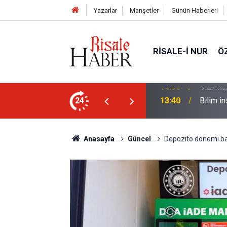
Yazarlar
Manşetler
Günün Haberleri
RISALE-I NUR
Ö
sorusu üzerine Müslüman oldu
24
13:40
Bilim in
Anasayfa
Güncel
Depozito dönemi baş