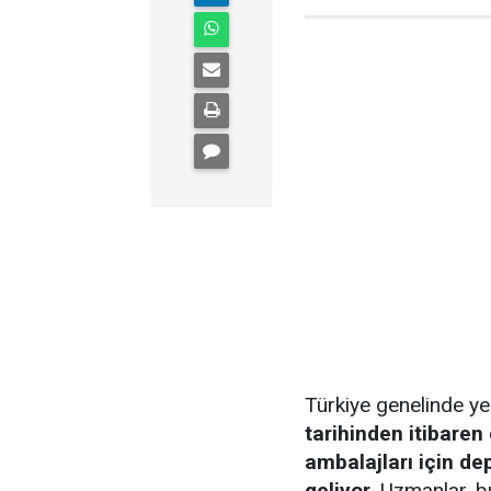
Türkiye genelinde ye
tarihinden itibare
ambalajları için de
geliyor.
Uzmanlar, bu