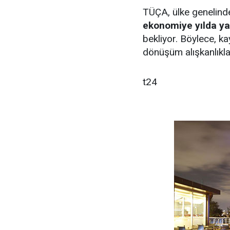
TÜÇA, ülke genelind
ekonomiye yılda yak
bekliyor. Böylece, ka
dönüşüm alışkanlıklar
t24