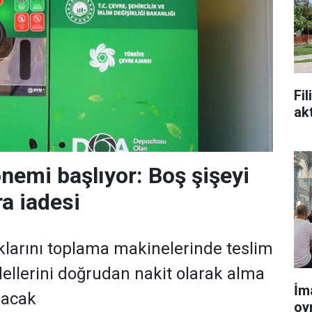
Fi
ak
nemi başlıyor: Boş şişeyi
ra iadesi
ıklarını toplama makinelerinde teslim
ellerini doğrudan nakit olarak alma
İm
şacak
oy