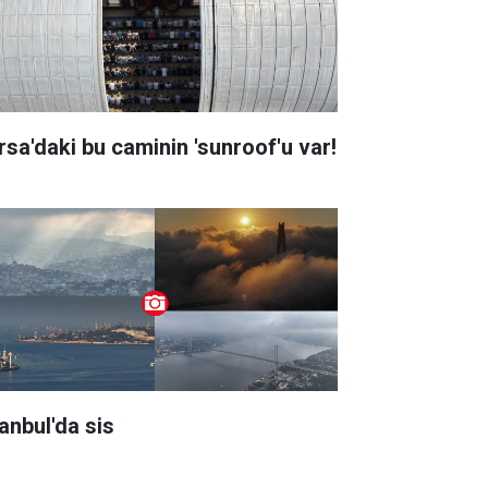
rsa'daki bu caminin 'sunroof'u var!
tanbul'da sis