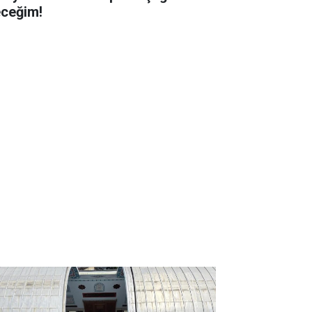
eceğim!