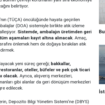
ğını belirtiyor.
ı’nın (TÜÇA) öncülüğünde hayata geçirilen
lajlar (DOA) sistemiyle birlikte atık izleme
Bu
alleşiyor.
Sistemde, ambalajın üretimden geri
üm aşamaları kayıt altına alınacak
. Amaç,
afını önlemek hem de doğaya bırakılan atık
ndirmek.
ayacak yeni süreç gereği;
bakkallar,
restoranlar, oteller, büfeler ve pek çok ticari
ı olacak.
Ayrıca, alışveriş merkezleri,
manları gibi alanlar da geri dönüşüm merkezleri
re edilecek.
İs
rin, Depozito Bilgi Yönetim Sistemi’ne (DBYS)