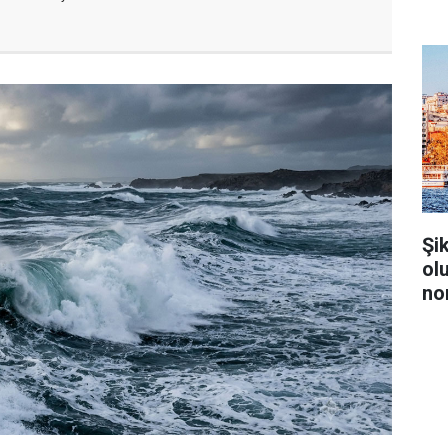
Şi
ol
no