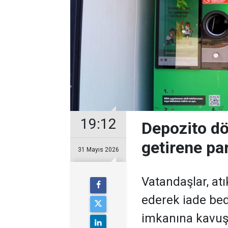
19:12
Depozito dö
getirene pa
31 Mayıs 2026
Vatandaşlar, at
ederek iade bed
imkanına kavu