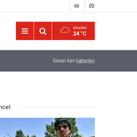
İstanbul
24 °C
13:00
Katil israil, Dr. Ebu Safiyye’yi işkence ile öldüre
Günün tüm
haberleri
ncel