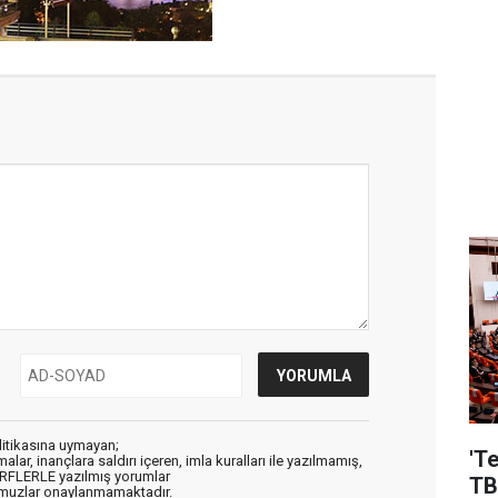
litikasına uymayan;
'T
alar, inançlara saldırı içeren, imla kuralları ile yazılmamış,
ARFLERLE yazılmış yorumlar
TB
muzlar onaylanmamaktadır.