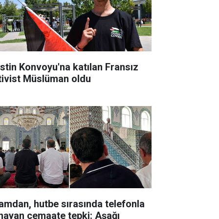
listin Konvoyu'na katılan Fransız
tivist Müslüman oldu
amdan, hutbe sırasında telefonla
nayan cemaate tepki: Aşağı