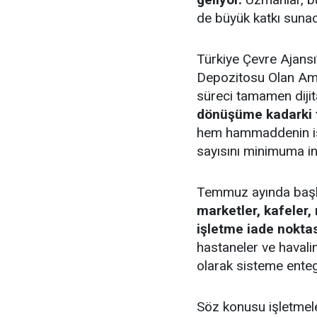
de büyük katkı sunaca
Türkiye Çevre Ajans
Depozitosu Olan Amba
süreci tamamen dijit
dönüşüme kadarki t
hem hammaddenin isr
sayısını minimuma i
Temmuz ayında başl
marketler, kafeler, 
işletme iade noktas
hastaneler ve havali
olarak sisteme enteg
Söz konusu işletmele