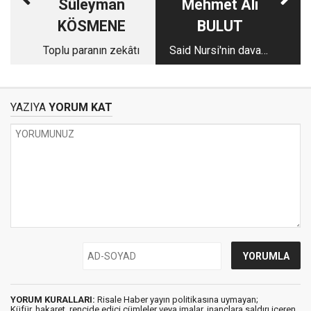
Süleyman
Mehmet Ali
KÖSMENE
BULUT
Toplu paranın zekâtı
Said Nursi'nin davası
Kürtçülük müydü?
YAZIYA
YORUM KAT
YORUM KURALLARI:
Risale Haber yayın politikasına uymayan;
Küfür, hakaret, rencide edici cümleler veya imalar, inançlara saldırı içeren,