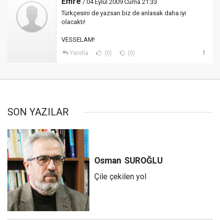
Emre
/ 04 Eylül 2009 Cuma 21:33
Türkçesini de yazsan biz de anlasak daha iyi
olacaktı!
VESSELAM!
Yanıtla
(0)
(0)
SON YAZILAR
Osman
SUROĞLU
Çile çekilen yol