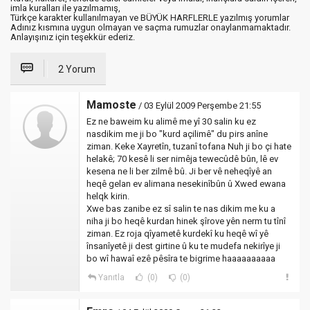
imla kuralları ile yazılmamış,
Türkçe karakter kullanılmayan ve BÜYÜK HARFLERLE yazılmış yorumlar
Adınız kısmına uygun olmayan ve saçma rumuzlar onaylanmamaktadır.
Anlayışınız için teşekkür ederiz.
2 Yorum
Mamoste
/ 03 Eylül 2009 Perşembe 21:55
Ez ne baweim ku alimê me yî 30 salin ku ez
nasdikim me ji bo "kurd açilimê" du pirs anîne
ziman. Keke Xayretîn, tuzanî tofana Nuh ji bo çi hate
helakê; 70 kesê li ser nimêja tewecûdê bûn, lê ev
kesena ne li ber zilmê bû. Ji ber vê neheqîyê an
heqê gelan ev alimana nesekinîbûn û Xwed ewana
helqk kirin.
Xwe bas zanibe ez sî salin te nas dikim me ku a
niha ji bo heqê kurdan hinek şîrove yên nerm tu tînî
ziman. Ez roja qîyametê kurdekî ku heqê wî yê
însanîyetê ji dest girtine û ku te mudefa nekirîye ji
bo wî hawaî ezê pêsîra te bigrime haaaaaaaaaa
Yanıtla
(0)
(0)