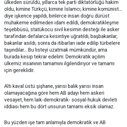
ülkeden sürüldü, yıllarca tek parti diktatörlüğü hakim
oldu, kimine Türkçü, kimine İslamcı, kimine komünist…
diye işkence yapıldı, binlerce insan doğru dürüst
muhakeme edilmeden idam edildi, demokratikleşme
teşebbüsü, statükocu sivil kesimin desteği ile asker
tarafından defalarca kesintiye uğratıldı, başbakanlar,
bakanlar asıldı, sonra da itibarları iade edilip türbelere
taşındılar… Bu listeyi uzatmak mümkündür, ama
burada kesip tekrar edelim: Demokratik açılım
ülkemiz insanının tamamını ilgilendiriyor ve tamamı
için gereklidir.
Altı kaval üstü şişhane, yarısı balık yarısı insan
olamayacağına göre hem AB adayı hem askeri
vesayet, hem laik-demokratik- sosyal-hukuk devleti
iddiası hem bu dört unsurun tamamı eksik olamaz.
Bu yüzden işe tam anlamıyla demokratik ve AB