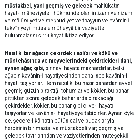
müstakbel, yani geçmiş ve gelecek
mahlûkatın
hayat-ı mâneviyeleri hükmünde olan intizam ve nizam
ve mâlûmiyet ve meşhudiyet ve taayyün ve evâmir-i
tekvîniyeyi imtisale müheyyâ bir vaziyette
bulunmalarını sırr-ı hayat iktiza ediyor.
Nasıl ki bir ağacın çekirdek-i aslîsi ve kökü ve
müntehâsında ve meyvelerindeki çekirdekleri dahi,
aynen ağaç gib
i, bir nevi hayata mazhardırlar, belki
ağacın kavânin-i hayatiyesinden daha ince kavânin-i
hayatı taşıyorlar. Hem nasıl ki bu hazır bahardan evvel
geçmiş güzün bıraktığı tohumlar ve kökler, bu bahar
gittikten sonra gelecek baharlarda bırakacağı
çekirdekler, kökler, bu bahar gibi cilve-i hayatı
taşıyorlar ve kavânin-i hayatiyeye tâbidirler. Aynen öyle
de, şecere-i kâinatın bütün dal ve budaklarıyla
herbirinin bir mazisi ve müstakbeli var; geçmiş ve
gelecek tavırlarından ve vaziyetlerinden müteşekkil