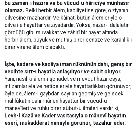
bu zaman-ı hazıra ve bu vücud-u hâricîye münhasır
olamaz.
Belki herbir âlem, kabiliyetine göre, o ziyanın
cilvesine mazhardır. Ve kâinat, bütün âlemleriyle o
cilve ile hayattar ve ziyadardır. Yoksa, nazar-ı dalâletin
gördüğü gibi muvakkat ve zâhirî bir hayat altında
herbir âlem, büyük ve müthiş birer cenaze ve karanlıklı
birer virane âlem olacaktı.
İşte, kadere ve kazâya iman rüknünün dahi, geniş bir
vecihte sırr-ı hayatla anlaşılıyor ve sabit oluyor.
Yani, nasıl ki âlem-i şehadet ve mevcut hazır eşya,
intizamlarıyla ve neticeleriyle hayattarlıkları görünüyor;
öyle de, âlem-i gaybdan sayılan geçmiş ve gelecek
mahlûkatın dahi mânen hayattar bir vücud-u
mânevîleri ve ruhlu birer sübut-u ilmîleri vardır ki,
Levh-i Kazâ ve Kader vasıtasıyla o mânevî hayatın
eseri, mukadderat namıyla görünür, tezahür eder.