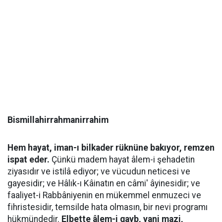
Bismillahirrahmanirrahim
Hem hayat, iman-ı bilkader rüknüne bakıyor, remzen
ispat eder.
Çünkü madem hayat âlem-i şehadetin
ziyasıdır ve istilâ ediyor; ve vücudun neticesi ve
gayesidir; ve Hâlık-ı Kâinatın en câmi' âyinesidir; ve
faaliyet-i Rabbâniyenin en mükemmel enmuzeci ve
fihristesidir, temsilde hata olmasın, bir nevi programı
hükmündedir.
Elbette âlem-i gayb, yani mazi,