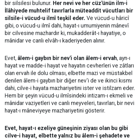
bir silsilesi bulunur.
Her nevi ve her cüz'ünün ilm-i
İlâhiyede muhtelif tavırlarla müteaddit vücutları bir
silsile-i vücud-u ilmî teşkil eder.
Ve vücud-u hâricî
gibi, o vücud-u ilmî dahi, hayat-ı umumiyenin mânevî
bir cilvesine mazhardır ki, mukadderât-ı hayatiye, o
mânidar ve canlı elvâh-ı kaderiyeden alınır.
Evet,
âlem-i gaybın bir nev'i olan âlem-i ervah
, ayn-ı
hayat ve madde-i hayat ve hayatın cevherleri ve zâtları
olan ervah ile dolu olması, elbette mazi ve müstakbel
denilen âlem-i gaybın bir diğer nev'i de ve ikinci kısmı
dahi, cilve-i hayata mazhariyetini ister ve istilzam eder.
Hem bir şeyin vücud-u ilmîsindeki intizam-ı ekmeli ve
mânidar vaziyetleri ve canlı meyveleri, tavırları, bir nevi
hayat-ı mâneviyeye mazhariyetini gösterir.
Evet, hayat-ı ezeliye güneşinin ziyası olan bu gibi
cilve-i hayat, elbette yalnız bu âlem-i şehadete ve