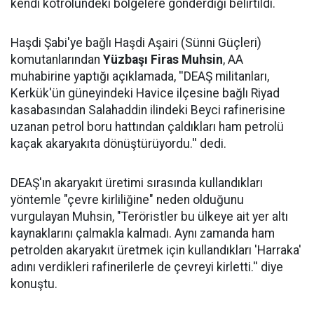
kendi kotrolündeki bölgelere gönderdiği belirtildi.
Haşdi Şabi'ye bağlı Haşdi Aşairi (Sünni Güçleri)
komutanlarından
Yüzbaşı Firas Muhsin
, AA
muhabirine yaptığı açıklamada, ''DEAŞ militanları,
Kerkük'ün güneyindeki Havice ilçesine bağlı Riyad
kasabasından Salahaddin ilindeki Beyci rafinerisine
uzanan petrol boru hattından çaldıkları ham petrolü
kaçak akaryakıta dönüştürüyordu.'' dedi.
DEAŞ'ın akaryakıt üretimi sırasında kullandıkları
yöntemle "çevre kirliliğine" neden olduğunu
vurgulayan Muhsin, "Teröristler bu ülkeye ait yer altı
kaynaklarını çalmakla kalmadı. Aynı zamanda ham
petrolden akaryakıt üretmek için kullandıkları 'Harraka'
adını verdikleri rafinerilerle de çevreyi kirletti.'' diye
konuştu.