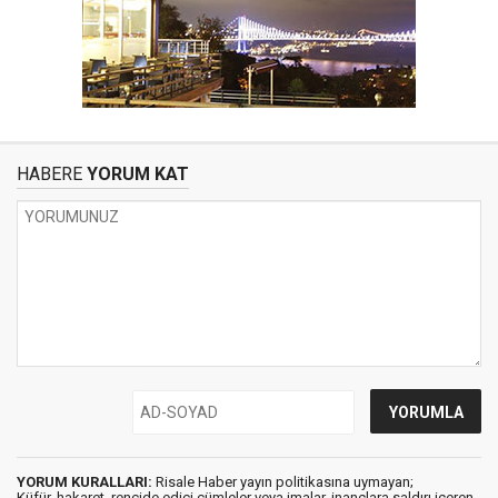
HABERE
YORUM KAT
YORUM KURALLARI:
Risale Haber yayın politikasına uymayan;
Küfür, hakaret, rencide edici cümleler veya imalar, inançlara saldırı içeren,