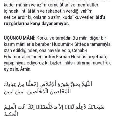
kadar mühim ve azîm kemâlâtları ve menfaatleri
içindeki ihtilâfâtın ve rekabetin verdiği vahîm
neticelerdir ki, onların o azîm, kudsî kuvvetleri
bid’a
rüzgârlarına karşı dayanamıyor.
ÜÇÜNCÜ MÂNİ:
Korku ve tamâdır. Bu mâni diğer bir
kısım mânilerle beraber Hücumât-ı Sittede tamamıyla
izah edildiğinden, ona havale edip, Cenâb-ı
Erhamürrâhimînden bütün Esmâ-i Hüsnâsını şefaatçi
yapıp niyaz ediyoruz ki, bizleri ihlâs-ı tâmma muvaffak
eylesin. Âmin.
اَللّٰهُمَّ بِحَقِّ سُورَةِ اْلاِخْلاَصِ اِجْعَلْنَا مِنْ عِبَادِكَ
الْمُخْلِصِينَ الْمُخْلَصِينَ. اٰمِينَ اٰمِينَ
سُبْحَانَكَ لاَعِلْمَ لَنَاۤ اِلاَّ مَاعَلَّمْتَنَاۤ اِنَّكَ اَنْتَ الْعَلِيمُ
الْحَكِيمُ