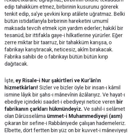
edip tahakküm etmez, birbirinin kusurunu görerek
tenkit edip, sa'ye şevkini kırıp atâlete uğratmaz. Belki
bütün istidatlarıyla birbirinin hareketini umumî
maksada tevcih etmek için yardım ederler; hakikî bir
tesanüd, bir ittifakla gaye-i hilkatlerine yürürler. Eğer
zerre miktar bir taarruz, bir tahakküm karışsa, o
fabrikayı karıştıracak, neticesiz, akîm bırakacak.
Fabrika sahibi de o fabrikayı bütün bütün kırıp
dağıtacak.
İşte,
ey Risale-i Nur şakirtleri ve Kur'ân'ın
hizmetkârları!
Sizler ve bizler öyle bir insan-ı kâmil
ismine lâyık bir şahs-ı mânevînin âzâlarıyız. Ve hayat-ı
ebediye içindeki saadet-i ebediyeyi netice veren
bir
fabrikanın çarkları hükmündeyiz.
Ve sahil-i selâmet
olan Dârüsselâma
ümmet-i Muhammediyeyi (asm)
çıkaran bir sefine-i Rabbâniyede çalışan hademeleriz.
Elbette, dört fertten bin yüz on bir kuvvet-i mâneviyeyi