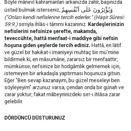
Böyle mânevî kahramanları arkanızda zahîr, başınızda
وَيُؤْثِرُونَ عَلٰى اَنْفُسِهِمْ
üstad bulmak isterseniz,
("Onları kendi nefislerine tercih ederler." (Haşir Sûresi:
59:9.)
sırrıyla ihlâs-ı tâmmı kazanınız.
Kardeşlerinizin
nefislerini nefsinize şerefte, makamda,
teveccühte, hattâ menfaat-i maddiye gibi nefsin
hoşuna giden şeylerde tercih ediniz.
Hattâ, en lâtif
ve güzel bir hakikat-i imaniyeyi muhtaç bir mü'mine
bildirmek ki, en mâsumâne, zararsız bir menfaattir;
mümkünse, nefsinize bir hodgâmlık gelmemek için,
istemeyen bir arkadaşla yaptırması hoşunuza gitsin.
Eğer "Ben sevap kazanayım, bu güzel meseleyi ben
söyleyeyim" arzunuz varsa, çendan onda bir günah ve
zarar yoktur; fakat mâbeyninizdeki sırr-ı ihlâsa zarar
gelebilir.
DÖRDÜNCÜ DÜSTURUNUZ