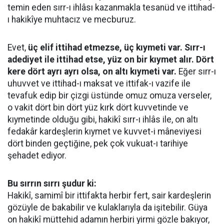
temin eden sırr-ı ihlâsı kazanmakla tesanüd ve ittihad-
ı hakikîye muhtacız ve mecburuz.
Evet,
üç elif ittihad etmezse, üç kıymeti var. Sırr-ı
adediyet ile ittihad etse, yüz on bir kıymet alır. Dört
kere dört ayrı ayrı olsa, on altı kıymeti var.
Eğer sırr-ı
uhuvvet ve ittihad-ı maksat ve ittifak-ı vazife ile
tevafuk edip bir çizgi üstünde omuz omuza verseler,
o vakit dört bin dört yüz kırk dört kuvvetinde ve
kıymetinde olduğu gibi, hakikî sırr-ı ihlâs ile, on altı
fedakâr kardeşlerin kıymet ve kuvvet-i mâneviyesi
dört binden geçtiğine, pek çok vukuat-ı tarihiye
şehadet ediyor.
Bu sırrın sırrı şudur ki:
Hakikî, samimî bir ittifakta herbir fert, sair kardeşlerin
gözüyle de bakabilir ve kulaklarıyla da işitebilir. Güya
on hakikî müttehid adamın herbiri yirmi gözle bakıyor,