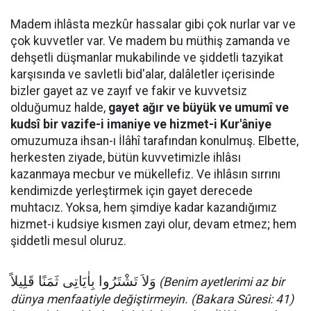
Madem ihlâsta mezkûr hassalar gibi çok nurlar var ve
çok kuvvetler var. Ve madem bu müthiş zamanda ve
dehşetli düşmanlar mukabilinde ve şiddetli tazyikat
karşısında ve savletli bid'alar, dalâletler içerisinde
bizler gayet az ve zayıf ve fakir ve kuvvetsiz
olduğumuz halde,
gayet ağır ve büyük ve umumî ve
kudsî bir vazife-i imaniye ve hizmet-i Kur'âniye
omuzumuza ihsan-ı İlâhî tarafından konulmuş. Elbette,
herkesten ziyade, bütün kuvvetimizle ihlâsı
kazanmaya mecbur ve mükellefiz. Ve ihlâsın sırrını
kendimizde yerleştirmek için gayet derecede
muhtacız. Yoksa, hem şimdiye kadar kazandığımız
hizmet-i kudsiye kısmen zayi olur, devam etmez; hem
şiddetli mesul oluruz.
وَلاَ تَشْتَرُوا بِاٰيَاتِى ثَمَنًا قَلِيلاً
(Benim ayetlerimi az bir
dünya menfaatiyle değiştirmeyin. (Bakara Sûresi: 41)