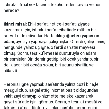
iştirak-i a’mâl noktasında tezahür eden sevap ve nur
nerede?
İkinci misal:
Ehl-i san’at, netice-i san’atı ziyade
kazanmak için, iştirak-i san’at cihetinde mühim bir
servet elde ediyorlar. Hattâ
dikiş iğneleri yapan on
adam
, ayrı ayrı yapmaya çalışmışlar. O ferdî çalışmanın,
her günde yalnız üç iğne, o ferdî san’atın meyvesi
olmuş. Sonra, teşrikü’l-mesâi düsturuyla on adam
birleşmişler. Biri demir getirip, biri ocak yandırıp, biri
delik açar, biri ocağa sokar, biri ucunu sivriltir, ve
hâkezâ...
Herbirisi iğne yapmak san’atında yalnız cüz’î bir işle
meşgul olup, iştigal ettiği hizmet basit olduğundan
vakit zayi olmayıp, o hizmette meleke kazanarak,
gayet sür’atle işini görmüş. Sonra, o teşrik-i mesâi ve
taksim-i a’mâl düsturuyla olan san’atın semeresini