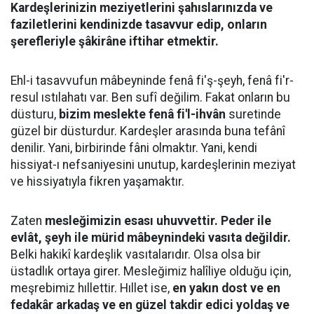
Kardeşlerinizin meziyetlerini şahıslarınızda ve
faziletlerini kendinizde tasavvur edip, onların
şerefleriyle şâkirâne iftihar etmektir.
Ehl-i tasavvufun mâbeyninde fenâ fi'ş-şeyh, fenâ fi'r-
resul ıstılahatı var. Ben sufî değilim. Fakat onların bu
düsturu,
bizim meslekte fenâ fi'l-ihvân
suretinde
güzel bir düsturdur. Kardeşler arasında buna tefânî
denilir. Yani, birbirinde fâni olmaktır. Yani, kendi
hissiyat-ı nefsaniyesini unutup, kardeşlerinin meziyat
ve hissiyatıyla fikren yaşamaktır.
Zaten
mesleğimizin esası uhuvvettir. Peder ile
evlât, şeyh ile mürid mâbeynindeki vasıta değildir.
Belki hakikî kardeşlik vasıtalarıdır. Olsa olsa bir
üstadlık ortaya girer. Mesleğimiz halîliye olduğu için,
meşrebimiz hıllettir. Hıllet ise,
en yakın dost ve en
fedakâr arkadaş ve en güzel takdir edici yoldaş ve