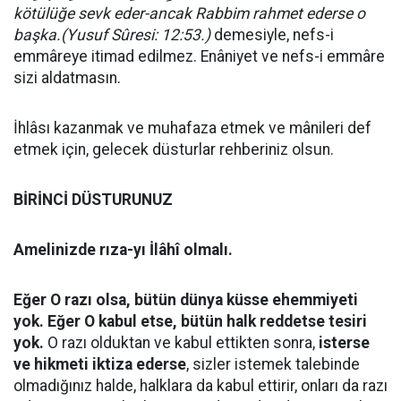
kötülüğe sevk eder-ancak Rabbim rahmet ederse o
başka.(Yusuf Sûresi: 12:53.)
demesiyle, nefs-i
emmâreye itimad edilmez. Enâniyet ve nefs-i emmâre
sizi aldatmasın.
İhlâsı kazanmak ve muhafaza etmek ve mânileri def
etmek için, gelecek düsturlar rehberiniz olsun.
BİRİNCİ DÜSTURUNUZ
Amelinizde rıza-yı İlâhî olmalı.
Eğer O razı olsa, bütün dünya küsse ehemmiyeti
yok. Eğer O kabul etse, bütün halk reddetse tesiri
yok.
O razı olduktan ve kabul ettikten sonra,
isterse
ve hikmeti iktiza ederse
, sizler istemek talebinde
olmadığınız halde, halklara da kabul ettirir, onları da razı