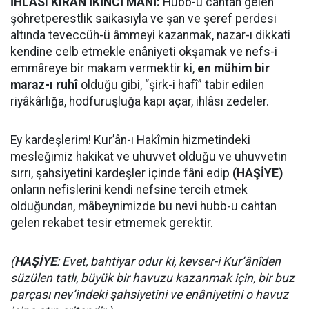
İHLÂSI KIRAN İKİNCİ MÂNİ:
Hubb-u cahtan gelen
şöhretperestlik saikasıyla ve şan ve şeref perdesi
altında teveccüh-ü âmmeyi kazanmak, nazar-ı dikkati
kendine celb etmekle enâniyeti okşamak ve nefs-i
emmâreye bir makam vermektir ki,
en mühim bir
maraz-ı ruhî
olduğu gibi, “şirk-i hafî” tabir edilen
riyâkârlığa, hodfuruşluğa kapı açar, ihlâsı zedeler.
Ey kardeşlerim! Kur’ân-ı Hakîmin hizmetindeki
mesleğimiz hakikat ve uhuvvet olduğu ve uhuvvetin
sırrı, şahsiyetini kardeşler içinde fâni edip
(HAŞİYE)
onların nefislerini kendi nefsine tercih etmek
olduğundan, mâbeynimizde bu nevi hubb-u cahtan
gelen rekabet tesir etmemek gerektir.
(
HAŞİYE
: Evet, bahtiyar odur ki, kevser-i Kur’ânîden
süzülen tatlı, büyük bir havuzu kazanmak için, bir buz
parçası nev’indeki şahsiyetini ve enâniyetini o havuz