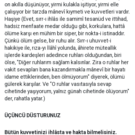
on akılla düşünüyor, yirmi kulakla işitiyor, yirmi elle
çalışıyor bir tarzda mânevî kıymeti ve kuvvetleri vardır.
Haşiye (Evet, sırr-ı ihlâs ile samimî tesanüd ve ittihad,
hadsiz menfaate medar olduğu gibi, korkulara, hattâ
ölüme karşı en mühim bir siper, bir nokta-i istinaddır.
Çünkü ölüm gelse, bir ruhu alır. Sırr-ı uhuvvet-i
hakikiye ile, rıza-yı İlâhî yolunda, âhirete müteallik
işlerde kardeşleri adedince ruhları olduğundan, biri
ölse, "Diğer ruhlarım sağlam kalsınlar. Zira o ruhlar her
vakit sevapları bana kazandırmakla mânevî bir hayatı
idame ettiklerinden, ben ölmüyorum" diyerek, ölümü
gülerek karşılar. Ve "O ruhlar vasıtasıyla sevap
cihetinde yaşıyorum, yalnız günah cihetinde ölüyorum"
der, rahatla yatar.)
ÜÇÜNCÜ DÜSTURUNUZ
Bütün kuvvetinizi ihlâsta ve hakta bilmelisiniz.