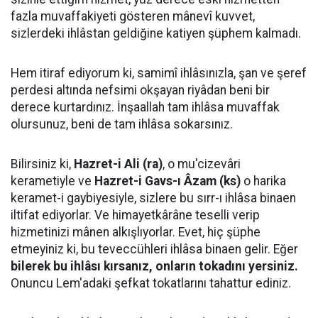
fazla muvaffakiyeti gösteren mânevî kuvvet,
sizlerdeki ihlâstan geldiğine katiyen şüphem kalmadı.
Hem itiraf ediyorum ki, samimî ihlâsınızla, şan ve şeref
perdesi altında nefsimi okşayan riyâdan beni bir
derece kurtardınız. İnşaallah tam ihlâsa muvaffak
olursunuz, beni de tam ihlâsa sokarsınız.
Bilirsiniz ki,
Hazret-i Ali (ra)
, o mu'cizevâri
kerametiyle ve
Hazret-i Gavs-ı Âzam (ks)
o harika
keramet-i gaybiyesiyle, sizlere bu sırr-ı ihlâsa binaen
iltifat ediyorlar. Ve himayetkârâne teselli verip
hizmetinizi mânen alkışlıyorlar. Evet, hiç şüphe
etmeyiniz ki, bu teveccühleri ihlâsa binaen gelir. Eğer
bilerek bu ihlâsı kırsanız, onların tokadını yersiniz.
Onuncu Lem'adaki şefkat tokatlarını tahattur ediniz.