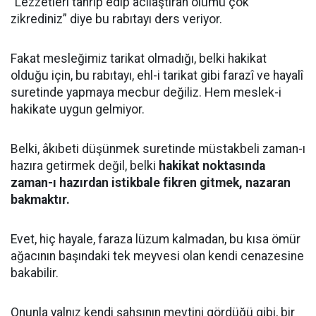
“Lezzetleri tahrip edip acılaştıran ölümü çok
zikrediniz” diye bu rabıtayı ders veriyor.
Fakat mesleğimiz tarikat olmadığı, belki hakikat
olduğu için, bu rabıtayı, ehl-i tarikat gibi farazî ve hayalî
suretinde yapmaya mecbur değiliz. Hem meslek-i
hakikate uygun gelmiyor.
Belki, âkıbeti düşünmek suretinde müstakbeli zaman-ı
hazıra getirmek değil, belki
hakikat noktasında
zaman-ı hazırdan istikbale fikren gitmek, nazaran
bakmaktır.
Evet, hiç hayale, faraza lüzum kalmadan, bu kısa ömür
ağacının başındaki tek meyvesi olan kendi cenazesine
bakabilir.
Onunla yalnız kendi şahsının mevtini gördüğü gibi, bir