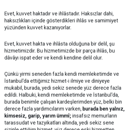
Evet, kuvvet haktadır ve ihlâstadır. Haksızlar dahi,
haksızlıkları içinde gösterdikleri ihlâs ve samimiyet
yüzünden kuvvet kazanıyorlar.
Evet, kuvvet hakta ve ihlâsta olduğuna bir delil, şu
hizmetimizdir. Bu hizmetimizde bir parça ihlâs, bu
dâvâyı ispat eder ve kendi kendine delil olur.
Çünkü yirmi seneden fazla kendi memleketimde ve
İstanbul'da ettiğimiz hizmet-i ilmiye ve diniyeye
mukabil, burada, yedi sekiz senede yüz derece fazla
edildi. Halbuki, kendi memleketimde ve İstanbul'da,
burada benimle çalışan kardeşlerimden yüz, belki bin
derece fazla yardımcılarım varken,
burada ben yalnız,
kimsesiz, garip, yarım ümmî;
insafsız memurların
tarassudat ve tazyikatları altında, yedi sekiz sene
sizinle ettiğim hizmet, yüz derece eski hizmetten