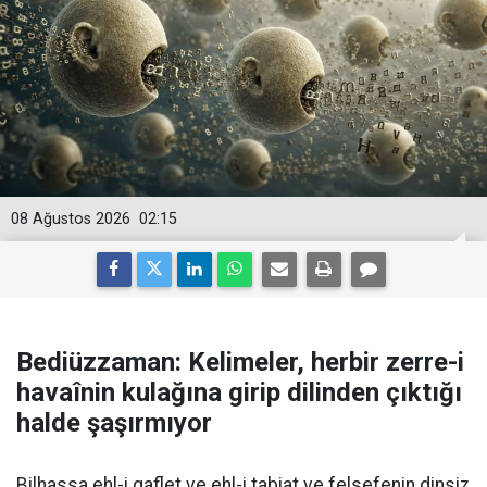
08 Ağustos 2026
02:15
Bediüzzaman: Kelimeler, herbir zerre-i
havaînin kulağına girip dilinden çıktığı
halde şaşırmıyor
Bilhassa ehl-i gaflet ve ehl-i tabiat ve felsefenin dinsiz