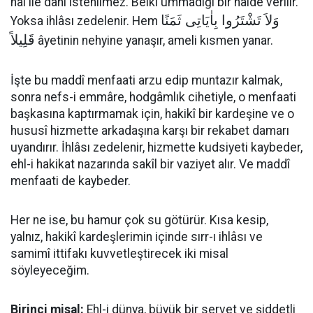
hal ile dahi istenilmez. Belki ummadığı bir halde verilir.
وَلاَ تَشْتَرُوا بِاٰيَاتِى ثَمَنًا
Yoksa ihlâsı zedelenir. Hem
قَلِيلاً
âyetinin nehyine yanaşır, ameli kısmen yanar.
İşte bu maddî menfaati arzu edip muntazır kalmak,
sonra nefs-i emmâre, hodgâmlık cihetiyle, o menfaati
başkasına kaptırmamak için, hakikî bir kardeşine ve o
hususî hizmette arkadaşına karşı bir rekabet damarı
uyandırır. İhlâsı zedelenir, hizmette kudsiyeti kaybeder,
ehl-i hakikat nazarında sakîl bir vaziyet alır. Ve maddî
menfaati de kaybeder.
Her ne ise, bu hamur çok su götürür. Kısa kesip,
yalnız, hakikî kardeşlerimin içinde sırr-ı ihlâsı ve
samimî ittifakı kuvvetleştirecek iki misal
söyleyeceğim.
Birinci misal:
Ehl-i dünya, büyük bir servet ve şiddetli