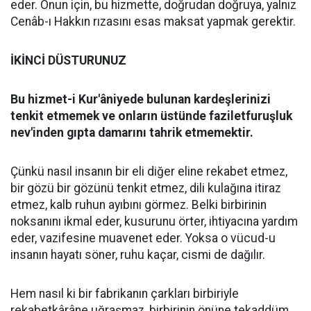
eder. Onun için, bu hizmette, doğrudan doğruya, yalnız
Cenâb-ı Hakkın rızasını esas maksat yapmak gerektir.
İKİNCİ DÜSTURUNUZ
Bu hizmet-i Kur'âniyede bulunan kardeşlerinizi
tenkit etmemek ve onların üstünde faziletfuruşluk
nev'inden gıpta damarını tahrik etmemektir.
Çünkü nasıl insanın bir eli diğer eline rekabet etmez,
bir gözü bir gözünü tenkit etmez, dili kulağına itiraz
etmez, kalb ruhun ayıbını görmez. Belki birbirinin
noksanını ikmal eder, kusurunu örter, ihtiyacına yardım
eder, vazifesine muavenet eder. Yoksa o vücud-u
insanın hayatı söner, ruhu kaçar, cismi de dağılır.
Hem nasıl ki bir fabrikanın çarkları birbiriyle
rekabetkârâne uğraşmaz, birbirinin önüne tekaddüm