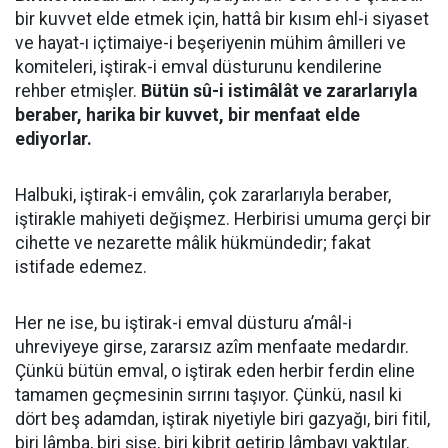
bir kuvvet elde etmek için, hattâ bir kısım ehl-i siyaset
ve hayat-ı içtimaiye-i beşeriyenin mühim âmilleri ve
komiteleri, iştirak-i emval düsturunu kendilerine
rehber etmişler.
Bütün sû-i istimâlât ve zararlarıyla
beraber, harika bir kuvvet, bir menfaat elde
ediyorlar.
Halbuki, iştirak-i emvâlin, çok zararlarıyla beraber,
iştirakle mahiyeti değişmez. Herbirisi umuma gerçi bir
cihette ve nezarette mâlik hükmündedir; fakat
istifade edemez.
Her ne ise, bu iştirak-i emval düsturu a’mâl-i
uhreviyeye girse, zararsız azîm menfaate medardır.
Çünkü bütün emval, o iştirak eden herbir ferdin eline
tamamen geçmesinin sırrını taşıyor. Çünkü, nasıl ki
dört beş adamdan, iştirak niyetiyle biri gazyağı, biri fitil,
biri lâmba, biri şişe, biri kibrit getirip lâmbayı yaktılar.