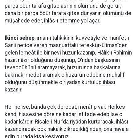
parça öbür tarafa gitse asrının ölümünü de görür;
daha bir parça öbür tarafa gitse dünyanın ölümünü de
müşahede eder, ihlâs-ı etemme yol açar.
İkinci sebep
, iman-ı tahkikînin kuvvetiyle ve marifet-i
Sânii netice veren masnuattaki tefekkür-ü imanîden
gelen lemeât ile bir nevi huzur kazanıp, Hâlık-ı Rahîmin
hazır, nâzır olduğunu düşünüp, O’ndan başkasının
teveccühünü aramayarak, huzurunda başkalarına
bakmak, medet aramak o huzurun edebine muhalif
olduğunu düşünmekle o riyâdan kurtulup ihlâsı
kazanır.
Her ne ise, bunda çok derecat, merâtip var. Herkes
kendi hissesine göre ne kadar istifade edebilse o
kadar kârdır. Risale-i Nur’da riyâdan kurtaracak, ihlâsı
kazandıracak çok hakaik zikredildiğinden, ona havale
edip burada kısa kesiyoruz.