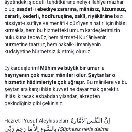
âyetindeki şiddetli tehditkârâne nehy-i İlâhîye mazhar
olup,
saadet-i ebediye zararına, mânâsız, lüzumsuz,
zararlı, kederli, hodfuruşâne, sakîl, riyâkârâne
bazı
hissiyat-ı süfliye ve menâfi-i cüz'iyenin hatırı için ihlâsı
kırmakla, hem bu hizmetteki umum kardeşlerimizin
hukukuna tecavüz, hem hizmet-i Kur'âniyenin
hürmetine taarruz, hem hakaik-i imaniyenin
kudsiyetine hürmetsizlik etmiş oluruz.
Ey kardeşlerim!
Mühim ve büyük bir umur-u
hayriyenin çok muzır mânileri olur. Şeytanlar o
hizmetin hâdimleriyle çok uğraşır.
Bu mânilere ve bu
şeytanlara karşı ihlâs kuvvetine dayanmak gerektir.
İhlâsı kıracak esbabdan yılandan, akrepten
çekindiğiniz gibi çekininiz.
اِنَّ النَّفْسَ َلاَمَّارَةٌ
Hazret-i Yusuf Aleyhisselâm
بِالسُّوءِ اِلاَّ مَا رَحِمَ رَبِّى
(Şüphesiz nefis daima