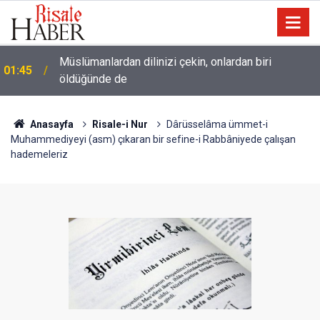
Müslümanlardan dilinizi çekin, onlardan biri
01:45
öldüğünde de
Anasayfa
Risale-i Nur
Dârüsselâma ümmet-i
Muhammediyeyi (asm) çıkaran bir sefine-i Rabbâniyede çalışan
hademeleriz