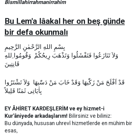
Bismillahirrahmanirrahim
Bu Lem'a lâakal her on beş günde
bir defa okunmalı
بِسْمِ اللهِ الرَّحْمٰنِ الرَّحِيمِ
وَلاَ تَنَازَعُوا فَتَفْشَلُوا وَتَذْهَبَ رِيحُكُمْ وَقُومُوا ِللهِ
قَانِتِينَ
قَدْ اَفْلَحَ مَنْ زَكّٰيهَا وَقَدْ خَابَ مَنْ دَسّٰيهَا وَلاَ تَشْتَرُوا
بِاٰيَاتِى ثَمَنًا قَلِيلاً
EY ÂHİRET KARDEŞLERİM ve ey hizmet-i
Kur'âniyede arkadaşlarım!
Bilirsiniz ve biliniz:
Bu dünyada, hususan uhrevî hizmetlerde en mühim bir
esas,