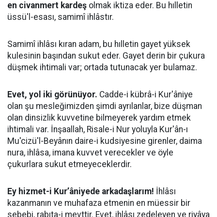
en civanmert kardeş
olmak iktiza eder. Bu hılletin
üssü'l-esası, samimî ihlâstır.
Samimî ihlâsı kıran adam, bu hılletin gayet yüksek
kulesinin başından sukut eder. Gayet derin bir çukura
düşmek ihtimali var; ortada tutunacak yer bulamaz.
Evet, yol iki görünüyor.
Cadde-i kübrâ-i Kur'âniye
olan şu mesleğimizden şimdi ayrılanlar, bize düşman
olan dinsizlik kuvvetine bilmeyerek yardım etmek
ihtimali var. İnşaallah, Risale-i Nur yoluyla Kur'ân-ı
Mu'cizü'l-Beyânın daire-i kudsiyesine girenler, daima
nura, ihlâsa, imana kuvvet verecekler ve öyle
çukurlara sukut etmeyeceklerdir.
Ey hizmet-i Kur’âniyede arkadaşlarım!
İhlâsı
kazanmanın ve muhafaza etmenin en müessir bir
sebebi, rabıta-i mevttir. Evet, ihlâsı zedeleyen ve riyâya