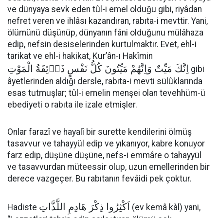
ve dünyaya sevk eden tûl-i emel olduğu gibi, riyâdan
nefret veren ve ihlâsı kazandıran, rabıta-i mevttir. Yani,
ölümünü düşünüp, dünyanın fâni olduğunu mülâhaza
edip, nefsin desiselerinden kurtulmaktır. Evet, ehl-i
tarikat ve ehl-i hakikat, Kur’ân-ı Hakîmin
اِنَّكَ مَيِّتٌ وَاِنَّهُمْ مَيِّتُونَ كُلُّ نَفْسٍ ذَاۤئِقَةُ الْمَوْتِ
gibi
âyetlerinden aldığı dersle, rabıta-i mevti sülûklarında
esas tutmuşlar; tûl-i emelin menşei olan tevehhüm-ü
ebediyeti o rabıta ile izale etmişler.
Onlar farazî ve hayalî bir surette kendilerini ölmüş
tasavvur ve tahayyül edip ve yıkanıyor, kabre konuyor
farz edip, düşüne düşüne, nefs-i emmâre o tahayyül
ve tasavvurdan müteessir olup, uzun emellerinden bir
derece vazgeçer. Bu rabıtanın fevâidi pek çoktur.
اَكْثِرُوا ذِكْرَ هَادِمِ اللَّذَّاتِ
Hadiste
(ev kemâ kàl) yani,