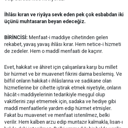
İhlâsı kıran ve riyâya sevk eden pek çok esbabdan iki
üçünü muhtasaran beyan edeceğiz.
BİRİNCİSİ:
Menfaat-i maddiye cihetinden gelen
rekabet, yavaş yavaş ihlâsı kırar. Hem netice-i hizmeti
de zedeler. Hem o maddî menfaati de kaçırır.
Evet, hakikat ve âhiret için çalışanlara karşı bu millet
bir hürmet ve bir muavenet fikrini daima beslemiş. Ve
bilfiil onların hakikat-i ihlâslarına ve sadıkane olan
hizmetlerine bir cihette iştirak etmek niyetiyle, onların
hâcât-ı maddiyelerinin tedarikiyle meşgul olup
vakitlerini zayi etmemek için, sadaka ve hediye gibi
maddî menfaatlerle yardım edip hürmet etmişler.
Fakat bu muavenet ve menfaat istenilmez, belki
verilir. Hem kalben arzu edip muntazır kalmakla, lisan-ı