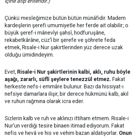
içine atıp eritendir.)
Çünkü mesleğimize bütün bütün münâfidir. Madem
kardeşlerin şerefi umumiyetle her ferde ait olabilir; o
büyük şeref-i mânevîyi şahsî, hodfuruşâne,
rekabetkârâne, cüz’î bir şerefe ve şöhrete feda
etmek, Risale-i Nur şakirtlerinden yüz derece uzak
olduğu ümidindeyim.
Evet,
Risale-i Nur şakirtlerinin kalbi, aklı, ruhu böyle
aşağı, zararlı, süflî şeylere tenezzül etmez.
Fakat
herkeste nefs-i emmâre bulunur. Bazı da hissiyat-ı
nefsiye damarlara ilişir, bir derece hükmünü kalb, akıl
ve ruhun rağmına olarak icra eder.
Sizlerin kalb ve ruh ve aklınızı ittiham etmem. Risale-i
Nur’un verdiği tesire binaen itimad ediyorum. Fakat
nefis ve hevâ ve his ve vehim bazan aldatıyorlar.
Onun