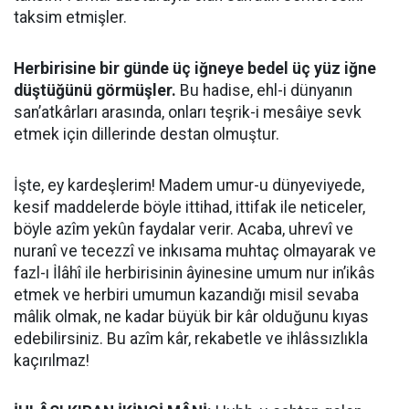
taksim etmişler.
Herbirisine bir günde üç iğneye bedel üç yüz iğne
düştüğünü görmüşler.
Bu hadise, ehl-i dünyanın
san’atkârları arasında, onları teşrik-i mesâiye sevk
etmek için dillerinde destan olmuştur.
İşte, ey kardeşlerim! Madem umur-u dünyeviyede,
kesif maddelerde böyle ittihad, ittifak ile neticeler,
böyle azîm yekûn faydalar verir. Acaba, uhrevî ve
nuranî ve tecezzî ve inkısama muhtaç olmayarak ve
fazl-ı İlâhî ile herbirisinin âyinesine umum nur in’ikâs
etmek ve herbiri umumun kazandığı misil sevaba
mâlik olmak, ne kadar büyük bir kâr olduğunu kıyas
edebilirsiniz. Bu azîm kâr, rekabetle ve ihlâssızlıkla
kaçırılmaz!