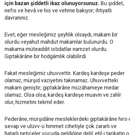
için bazan şiddetli ikaz olunuyorsunuz.
Bu şiddet,
nefis ve hevâ ve his ve vehme bakıyor; ihtiyatlı
davranınız.
Evet, eğer mesleğimiz şeyhlik olsaydı, makam bir
olurdu veyahut mahdut makamlar bulunurdu. O
makama müteaddit istidatlar namzet olurdu.
Gıptakârâne bir hodgâmlık olabilirdi.
Fakat mesleğimiz uhuvvettir. Kardeş kardeşe peder
olamaz, mürşid vaziyetini takınamaz. Uhuvvetteki
makam geniştir; gıptakârâne müzâhameye medar
olamaz. Olsa olsa, kardeş kardeşe muavin ve zahîr
olur, hizmetini tekmil eder.
Pederâne, mürşidâne mesleklerdeki gıptakârâne hırs-ı
sevap ve ulüvv-ü himmet cihetiyle çok zararlı ve
hatarlı neticeler vücuda geldiğine delil, ehl-i tarikatin o